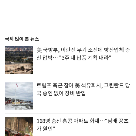
국제 많이 본 뉴스
美 국방부, 이란전 무기 소진에 방산업체 증
산 압박… "3주 내 납품 계획 내라"
트럼프 측근 참여 美 석유회사, 그린란드 당
국 승인 없이 장비 반입
168명 숨진 홍콩 아파트 화재…"담배 꽁초
가 원인"