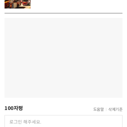
100자평
도움말
삭제기준