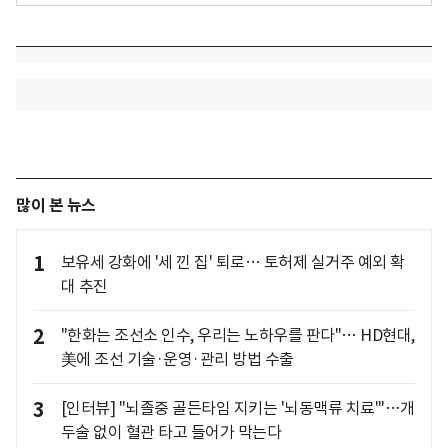
많이 본 뉴스
1
보유세 강화에 '세 낀 집' 퇴로… 토허제 실거주 예외 확
대 추진
2
"한화는 조선소 인수, 우리는 노하우를 판다"… HD현대,
美에 조선 기술·운영·관리 방법 수출
3
[인터뷰] "뇌졸중 골든타임 지키는 '뇌동맥류 치료'"…개
두술 없이 혈관 타고 들어가 막는다