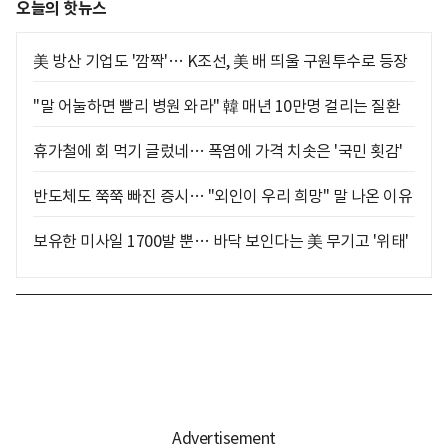
오늘의 핫뉴스
美 방산 기업도 '깜짝'… K조선, 美 배 띄울 구원투수로 등장
"말 어눌하면 빨리 병원 와라" 韓 매년 10만명 걸리는 질환
휴가철에 회 먹기 글렀네… 폭염에 가격 치솟은 '국민 횟감'
반도체도 쭉쭉 빠진 증시… "외인이 우리 희망" 말 나온 이유
보유한 미사일 1700발 뿐… 바닥 보인다는 美 무기고 '위태'