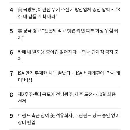
4
美 국방부, 이란전 무기 소진에 방산업체 증산 압박… "3
주 내 납품 계획 내라"
5
英 당국 경고 "진통제 먹고 햇볕 쬐면 피부 화상 위험 커
져"
6
카페 내 일회용 종이컵 없어진다… 연내 단계적 금지 조
치
7
ISA 만기 무제한 시대 끝났다… ISA 세제개편에 '막차 개
미' 비상
8
제2우주센터 공모에 전남광주, 제주 도전…10월 최종
선정
9
트럼프 측근 참여 美 석유회사, 그린란드 당국 승인 없이
장비 반입