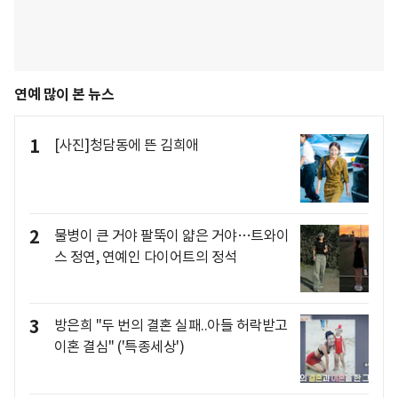
연예 많이 본 뉴스
1
[사진]청담동에 뜬 김희애
2
물병이 큰 거야 팔뚝이 얇은 거야…트와이
스 정연, 연예인 다이어트의 정석
3
방은희 "두 번의 결혼 실패..아들 허락받고
이혼 결심" ('특종세상')