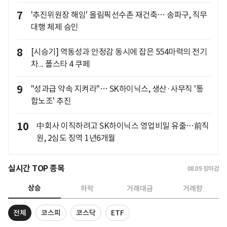
7
'추진위원장 해임' 올림픽선수촌 재건축… 송파구, 직무
대행 체제 승인
8
[시승기] 역동성과 안정감 동시에 잡은 554마력의 전기
차... 폴스타 4 쿠페
9
"성과급 약속 지켜라"… SK하이닉스, 생산·사무직 '통
합노조' 추진
10
中회사 이직하려고 SK하이닉스 영업비밀 유출…前직
원, 2심도 징역 1년6개월
실시간 TOP 종목
08.09
장마감
상승
하락
거래대금
거래량
전체
코스피
코스닥
ETF