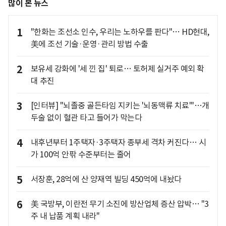
많이 본 뉴스
1
"한화는 조선소 인수, 우리는 노하우를 판다"… HD현대,
美에 조선 기술·운영·관리 방법 수출
2
보유세 강화에 '세 낀 집' 퇴로… 토허제 실거주 예외 확
대 추진
3
[인터뷰] "뇌졸중 골든타임 지키는 '뇌동맥류 치료'"…개
두술 없이 혈관 타고 들어가 막는다
4
내후년부터 1주택자·3주택자 종부세 격차 커진다… 시
가 100억 안팎 수준부터는 줄어
5
서장훈, 28억에 산 양재역 빌딩 450억에 내놨다
6
美 국방부, 이란전 무기 소진에 방산업체 증산 압박… "3
주 내 납품 계획 내라"