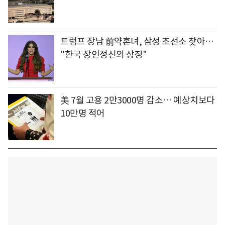
트럼프 장남 前약혼녀, 삼성 조선소 찾아…
"한국 장인정신의 상징"
美 7월 고용 2만3000명 감소… 예상치보다
10만명 적어