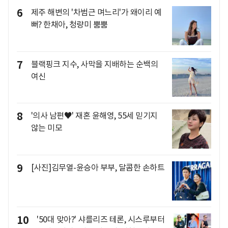
6
제주 해변의 '차범근 며느리'가 왜이리 예
뻐? 한채아, 청량미 뿜뿜
7
블랙핑크 지수, 사막을 지배하는 순백의
여신
8
'의사 남편♥' 재혼 윤해영, 55세 믿기지
않는 미모
9
[사진]김무열-윤승아 부부, 달콤한 손하트
10
'50대 맞아?' 샤를리즈 테론, 시스루부터