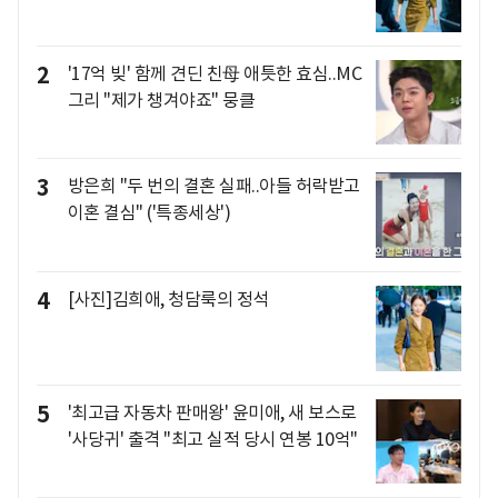
2
'17억 빚' 함께 견딘 친母 애틋한 효심..MC
그리 "제가 챙겨야죠" 뭉클
3
방은희 "두 번의 결혼 실패..아들 허락받고
이혼 결심" ('특종세상')
4
[사진]김희애, 청담룩의 정석
5
'최고급 자동차 판매왕' 윤미애, 새 보스로
'사당귀' 출격 "최고 실적 당시 연봉 10억"