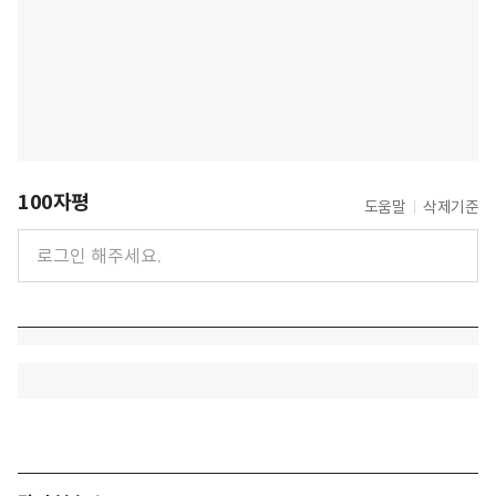
100자평
도움말
삭제기준