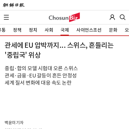
유통
정책
정치
사회
국제
사이언스조선
문화
오
관세에 EU 압박까지... 스위스, 흔들리는
'중립국' 위상
중립·합의 모델 시험대 오른 스위스
관세·금융·EU 갈등이 흔든 안정성
세계 질서 변화에 대응 속도 논란
백윤미 기자