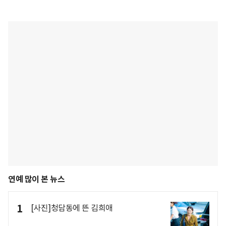
연예 많이 본 뉴스
1
[사진]청담동에 뜬 김희애