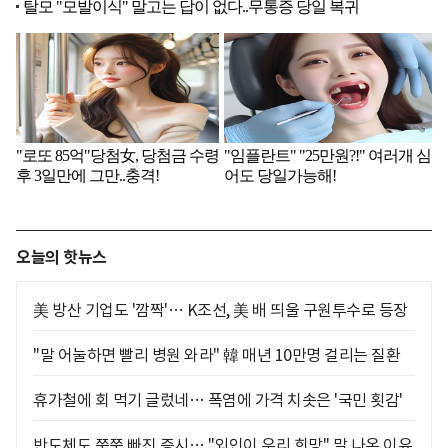
오늘의 핫뉴스
美 방산 기업도 '깜짝'… K조선, 美 배 띄울 구원투수로 등장
"말 어눌하면 빨리 병원 와라" 韓 매년 10만명 걸리는 질환
휴가철에 회 먹기 글렀네… 폭염에 가격 치솟은 '국민 횟감'
반도체도 쭉쭉 빠진 증시… "외인이 우리 희망" 말 나온 이유