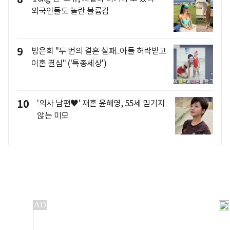
외국인들도 놀란 볼륨감
9
방은희 "두 번의 결혼 실패..아들 허락받고
이혼 결심" ('특종세상')
10
'의사 남편♥' 재혼 윤해영, 55세 믿기지
않는 미모