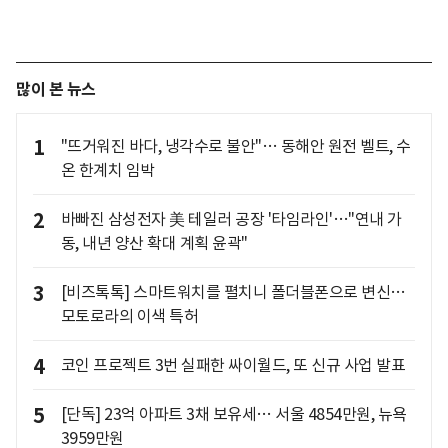
많이 본 뉴스
1
"뜨거워진 바다, 냉각수로 불안"… 동해안 원전 벨트, 수
온 한계치 임박
2
바빠진 삼성전자 美 테일러 공장 '타임라인'…"연내 가
동, 내년 양산 확대 계획 윤곽"
3
[비즈톡톡] 스마트워치를 펼치니 폴더블폰으로 변신…
모토로라의 이색 특허
4
코인 프로젝트 3번 실패한 싸이월드, 또 신규 사업 발표
5
[단독] 23억 아파트 3채 보유세… 서울 4854만원, 뉴욕
3959만원