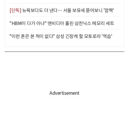
[단독]
뉴욕보다도 더 낸다… 서울 보유세 뜯어보니 '깜짝'
"HBM이 다가 아냐" 엔비디아 홀린 삼전닉스 메모리 세트
"이런 폰은 본 적이 없다" 삼성 긴장케 할 모토로라 '역습'