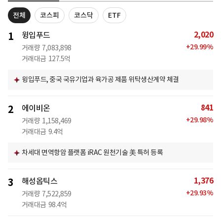
전체
코스피
코스닥
ETF
2,020
1
윙입푸드
+
29.99
%
거래량
7,083,898
거래대금
127.5억
윙입푸드, 중국 국유기업과 육가공 제품 위탁생산계약 체결
841
2
에이비온
+
29.98
%
거래량
1,158,469
거래대금
9.4억
차세대 면역항암 플랫폼 iRAC 원천기술 美 특허 등록
1,376
3
해성옵틱스
+
29.93
%
거래량
7,522,859
거래대금
98.4억