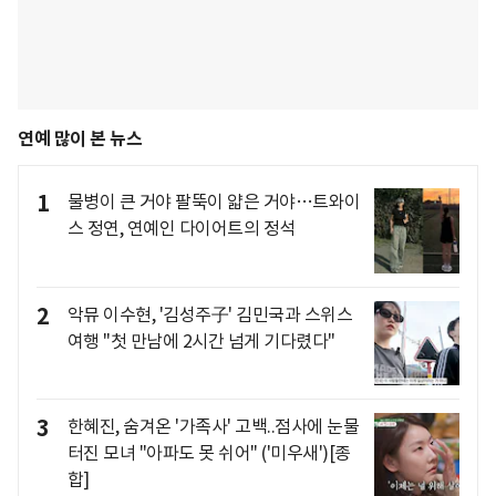
연예 많이 본 뉴스
1
물병이 큰 거야 팔뚝이 얇은 거야…트와이
스 정연, 연예인 다이어트의 정석
2
악뮤 이수현, '김성주子' 김민국과 스위스
여행 "첫 만남에 2시간 넘게 기다렸다"
3
한혜진, 숨겨온 '가족사' 고백..점사에 눈물
터진 모녀 "아파도 못 쉬어" ('미우새')[종
합]