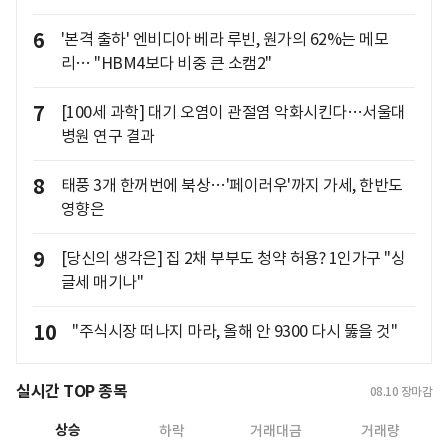
6
'본격 출하' 엔비디아 베라 루빈, 원가의 62%는 메모
리… "HBM4보다 비중 큰 소캠2"
7
[100세 과학] 대기 오염이 관절염 악화시킨다…서울대
병원 연구 결과
8
태풍 3개 한꺼번에 북상…'페이러우'까지 가세, 한반도
영향은
9
[당신의 생각은] 집 2채 부부도 청약 허용? 1인가구 "싱
글세 매기나"
10
"주식시장 떠나지 마라, 올해 안 9300 다시 뚫을 것"
실시간 TOP 종목
08.10
장마감
상승
하락
거래대금
거래량