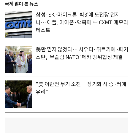
국제 많이 본 뉴스
삼성·SK·마이크론 '빅3'에 도전장 던지
나… 애플, 아이폰·맥북에 中 CXMT 메모리
테스트
美만 믿지 않겠다… 사우디·튀르키예·파키
스탄, '무슬림 NATO' 메카 방위협정 체결
"美 이란전 무기 소진… 장기화 시 중·러에
유리"