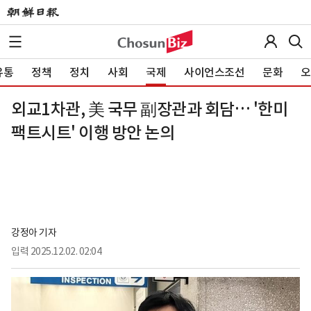
유통
정책
정치
사회
국제
사이언스조선
문화
오
외교1차관, 美 국무 副장관과 회담… '한미
팩트시트' 이행 방안 논의
강정아 기자
입력
2025.12.02. 02:04