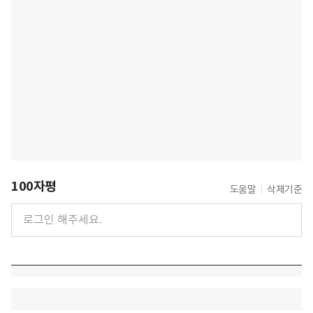
100자평
도움말
삭제기준