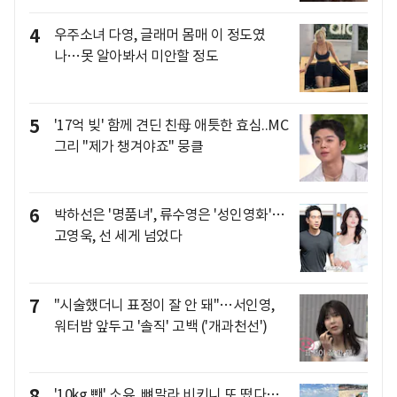
4
우주소녀 다영, 글래머 몸매 이 정도였
나…못 알아봐서 미안할 정도
5
'17억 빚' 함께 견딘 친母 애틋한 효심..MC
그리 "제가 챙겨야죠" 뭉클
6
박하선은 '명품녀', 류수영은 '성인영화'…
고영욱, 선 세게 넘었다
7
"시술했더니 표정이 잘 안 돼"…서인영,
워터밤 앞두고 '솔직' 고백 ('개과천선')
8
'10kg 뺀' 소유, 뼈말라 비키니 또 떴다…