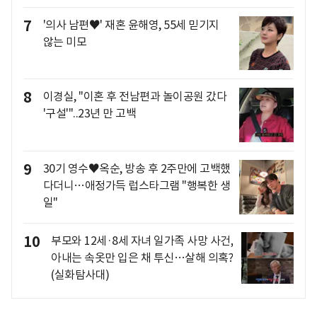
7
'의사 남편♥' 재혼 윤해영, 55세 믿기지
않는 미모
8
이경실, "이혼 후 전남편과 놀이공원 갔다
'구설'"..23년 만 고백
9
30기 영수♥옥순, 방송 후 2주만에 고백했
다더니…애정가득 럽스타그램 "행복한 생
일"
10
부모와 12세·8세 자녀 일가족 사망 사건,
아내는 속옷만 입은 채 투신…살해 의혹?
(실화탐사대)