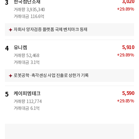
3,020
3
한국첨단소재
+
29.89
%
거래량
3,935,340
거래대금
116.6억
자회사 양자검증 플랫폼 국제 벤치마크 등재
5,910
4
유니켐
+
29.89
%
거래량
52,468
거래대금
3.1억
로봇공학·촉각센싱 사업 진출로 상한가 기록
5,590
5
케이피엠테크
+
29.85
%
거래량
112,774
거래대금
6.1억