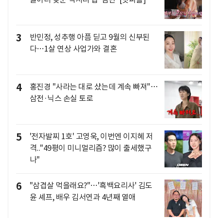
3
반민정, 성추행 아픔 딛고 9월의 신부된
다…1살 연상 사업가와 결혼
4
홍진경 "사라는 대로 샀는데 계속 빠져"…
삼전·닉스 손실 토로
5
'전자발찌 1호' 고영욱, 이번엔 이지혜 저
격.."49평이 미니멀리즘? 많이 출세했구
나"
6
"삼겹살 먹을래요?"…'흑백요리사' 김도
윤 셰프, 배우 김서연과 4년째 열애