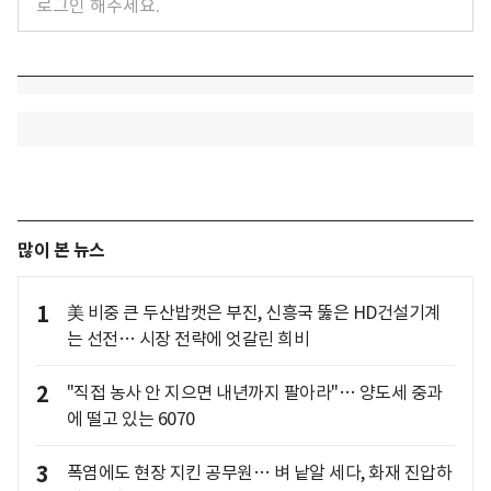
많이 본 뉴스
1
美 비중 큰 두산밥캣은 부진, 신흥국 뚫은 HD건설기계
는 선전… 시장 전략에 엇갈린 희비
2
"직접 농사 안 지으면 내년까지 팔아라"… 양도세 중과
에 떨고 있는 6070
3
폭염에도 현장 지킨 공무원… 벼 낱알 세다, 화재 진압하