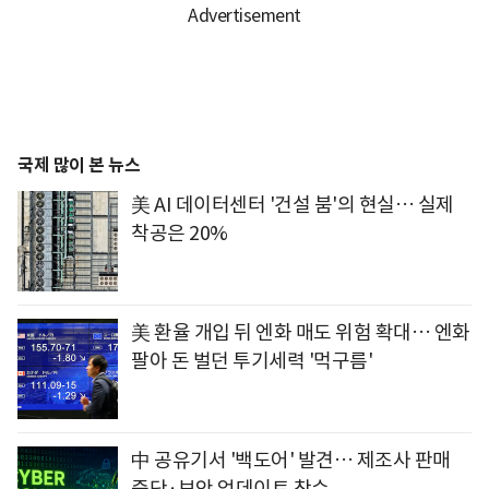
국제 많이 본 뉴스
美 AI 데이터센터 '건설 붐'의 현실… 실제
착공은 20%
美 환율 개입 뒤 엔화 매도 위험 확대… 엔화
팔아 돈 벌던 투기세력 '먹구름'
中 공유기서 '백도어' 발견… 제조사 판매
중단·보안 업데이트 착수