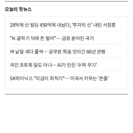
오늘의 핫뉴스
28억에 산 빌딩 450억에 내놨다, '투자의 신' 내린 서장훈
"K-굴착기 덕에 돈 벌어"… 금광 쏟아진 국가
벼 낱알 세다 풀썩… 공무원 목숨 앗아간 60년 관행
국민 초토화 일도 아냐… AI가 만든 '수퍼 무기'
SK하이닉스 "지금이 최적기"… 미국서 키우는 '돈줄'