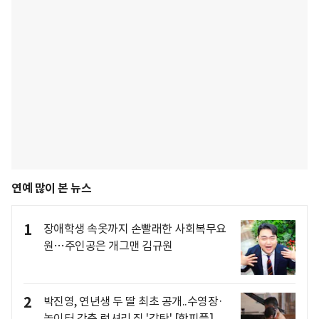
연예 많이 본 뉴스
1
장애학생 속옷까지 손빨래한 사회복무요
원…주인공은 개그맨 김규원
2
박진영, 연년생 두 딸 최초 공개..수영장·
놀이터 갖춘 럭셔리 집 '감탄' [핫피플]