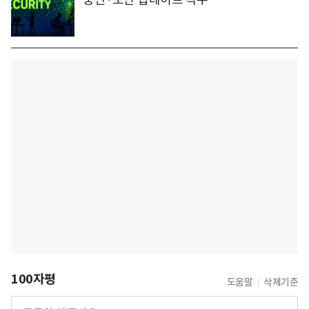
100자평
도움말
삭제기준