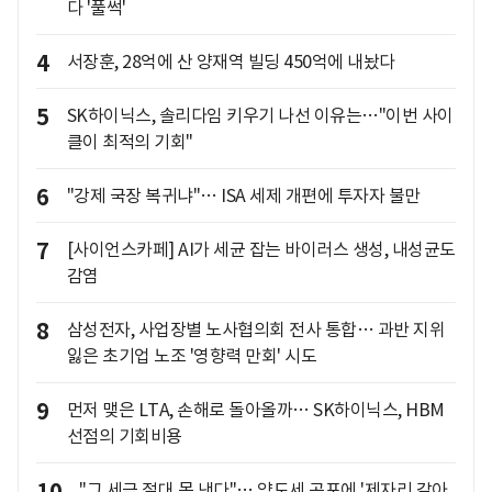
다 '풀썩'
4
서장훈, 28억에 산 양재역 빌딩 450억에 내놨다
5
SK하이닉스, 솔리다임 키우기 나선 이유는…"이번 사이
클이 최적의 기회"
6
"강제 국장 복귀냐"… ISA 세제 개편에 투자자 불만
7
[사이언스카페] AI가 세균 잡는 바이러스 생성, 내성균도
감염
8
삼성전자, 사업장별 노사협의회 전사 통합… 과반 지위
잃은 초기업 노조 '영향력 만회' 시도
9
먼저 맺은 LTA, 손해로 돌아올까… SK하이닉스, HBM
선점의 기회비용
"그 세금 절대 못 낸다"… 양도세 공포에 '제자리 갈아