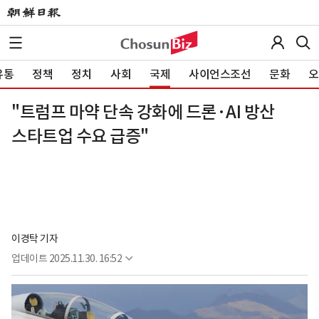
유통
정책
정치
사회
국제
사이언스조선
문화
오
"트럼프 마약 단속 강화에 드론·AI 방산
스타트업 수요 급증"
이경탁 기자
업데이트
2025.11.30. 16:52