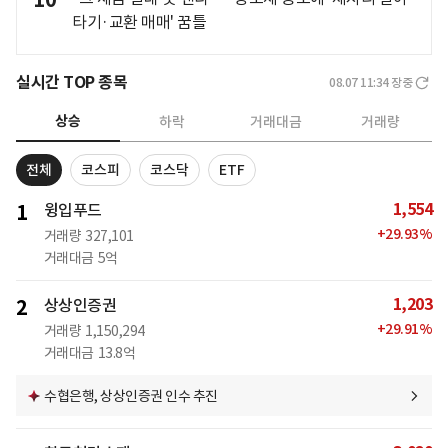
10
타기·교환 매매' 꿈틀
실시간 TOP 종목
08.07 11:34
장중
상승
하락
거래대금
거래량
전체
코스피
코스닥
ETF
1,554
1
윙입푸드
+
29.93
%
거래량
327,101
거래대금
5억
1,203
2
상상인증권
+
29.91
%
거래량
1,150,294
거래대금
13.8억
수협은행, 상상인증권 인수 추진