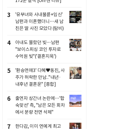
172분 걸작 [Oh!쎈 리뷰]
3
'유부녀와 사내불륜+임신'
남편과 이혼했더니…새 남
친은 딸 사진 모았다 (탐비)
4
아내도 몰랐던 빚…남편
"보이스피싱 코인 투자로
수억원 빚"('결혼지옥')
5
'환승연애3' 다혜♥동진, 사
주가 허락한 만남.."내년·
내후년 결혼운" [종합]
6
출연자 상간녀 논란에…'합
숙맞선' 측, "남은 모든 회차
에서 분량 전면 삭제"
7
한다감, 이미 연예계 최고