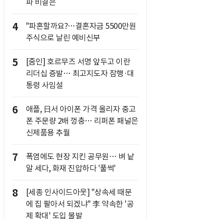
파 비결은
4
"파혼할까요?…결혼자금 5500만원
주식으로 날린 예비신부
5
[줌인] 호르무즈 서명 앞두고 이란
리더십 증발… 최고지도자 잠행·대
통령 사임설
6
애플, 日서 아이폰 가격 올리자 중고
폰 주문량 2배 껑충… 리퍼폰 패널은
신제품용 추월
7
폭염에도 현장 지킨 공무원… 벼 낱
알 세다, 화재 진압하다 '풀썩'
8
[세종 인사이드아웃] "상속세 때문
에 집 팔아서 되겠냐" 李 약속한 '공
제 확대' 도입 불발