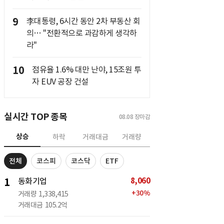
9
李대통령, 6시간 동안 2차 부동산 회
의… "전환적으로 과감하게 생각하
라"
10
점유율 1.6% 대만 난야, 15조원 투
자 EUV 공장 건설
실시간 TOP 종목
08.08
장마감
상승
하락
거래대금
거래량
전체
코스피
코스닥
ETF
8,060
1
동화기업
+
30
%
거래량
1,338,415
거래대금
105.2억