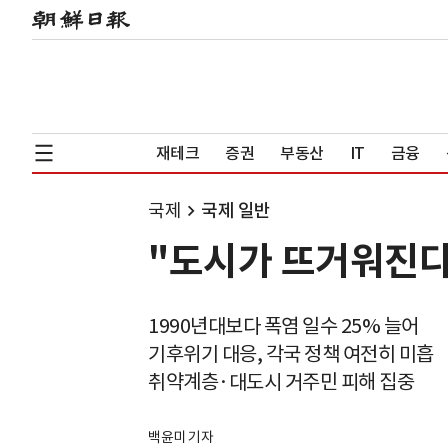
재테크
증권
부동산
IT
금융
국제
국제 일반
"도시가 뜨거워진다"
1990년대보다 폭염 일수 25% 늘어
기후위기 대응, 각국 정책 여전히 미흡
취약계층·대도시 거주민 피해 집중
백윤미 기자