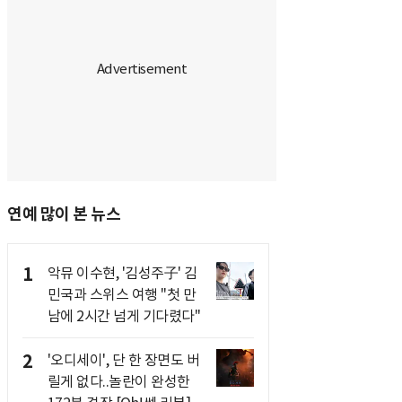
연예 많이 본 뉴스
1
악뮤 이수현, '김성주子' 김
민국과 스위스 여행 "첫 만
남에 2시간 넘게 기다렸다"
2
'오디세이', 단 한 장면도 버
릴게 없다..놀란이 완성한