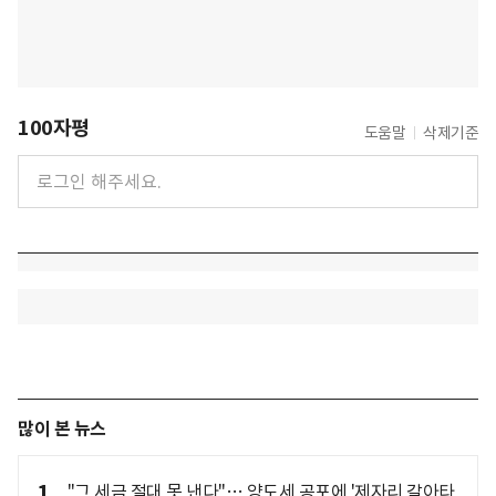
100자평
도움말
삭제기준
많이 본 뉴스
1
"그 세금 절대 못 낸다"… 양도세 공포에 '제자리 갈아타