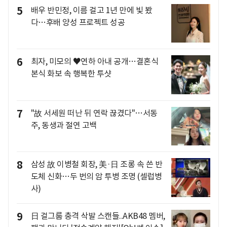
5
배우 반민정, 이름 걸고 1년 만에 빛 봤
다…후배 양성 프로젝트 성공
6
최자, 미모의 ♥연하 아내 공개…결혼식
본식 화보 속 행복한 투샷
7
"故 서세원 떠난 뒤 연락 끊겼다"…서동
주, 동생과 절연 고백
8
삼성 故 이병철 회장, 美·日 조롱 속 쓴 반
도체 신화…두 번의 암 투병 조명 (셀럽병
사)
9
日 걸그룹 충격 삭발 스캔들..AKB48 멤버,