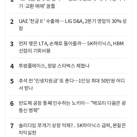
기·교환 매매' 꿈틀
2
UAE '천궁Ⅱ' 수출에… LIG D&A, 2분기 영업익 30% 성
장
3
먼저 맺은 LTA, 손해로 돌아올까… SK하이닉스, HBM
선점의 기회비용
4
투썸플레이스, 정말 스타벅스 제쳤나
5
추석 전 '민생지원금' 또 푼다…1인당 최대 50만원 어디
서 받나
6
반도체 공장 통째 인수하는 노키아… "메모리 다음은 광
통신 병목"
7
솔리다임 쪼개기 상장 악재?... SK하이닉스 급락, 본질은
차익실현