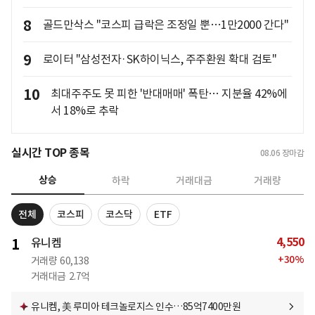
8
골드만삭스 "코스피 급락은 조정일 뿐…1만2000 간다"
9
로이터 "삼성전자·SK하이닉스, 주주환원 확대 검토"
10
최대주주도 못 피한 '반대매매' 폭탄… 지분율 42%에
서 18%로 추락
실시간 TOP 종목
08.06
장마감
상승
하락
거래대금
거래량
전체
코스피
코스닥
ETF
4,550
1
유니켐
+
30
%
거래량
60,138
거래대금
2.7억
유니켐, 美 루미아 테크놀로지스 인수…85억7400만원