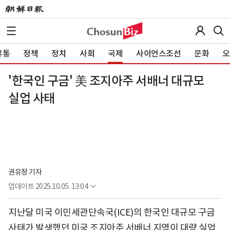
유통
정책
정치
사회
국제
사이언스조선
문화
오
'한국인 구금' 美 조지아주 서배너 대규모
실업 사태
권유정 기자
업데이트
2025.10.05. 13:04
지난달 미국 이민세관단속국(ICE)의 한국인 대규모 구금
사태가 발생했던 미국 조지아주 서배너 지역이 대량 실업