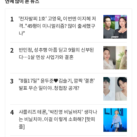
연예 많이 본 뉴스
1
'전자발찌 1호' 고영욱, 이번엔 이지혜 저
격.."49평이 미니멀리즘? 많이 출세했구
나"
2
반민정, 성추행 아픔 딛고 9월의 신부된
다…1살 연상 사업가와 결혼
3
"8월17일" 윤두준♥김슬기, 깜짝 '결혼'
발표 무슨 일이야..청첩장 공개?
4
샤를리즈 테론, '박진영 비닐바지' 생각나
는 비닐치마..이걸 이렇게 소화해? [핫피
플]