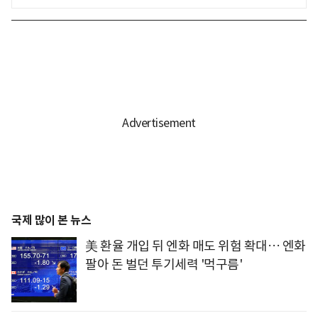
국제 많이 본 뉴스
美 환율 개입 뒤 엔화 매도 위험 확대… 엔화
팔아 돈 벌던 투기세력 '먹구름'