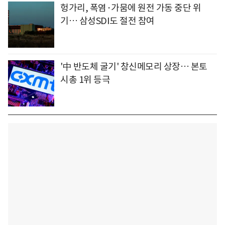
헝가리, 폭염·가뭄에 원전 가동 중단 위
기… 삼성SDI도 절전 참여
'中 반도체 굴기' 창신메모리 상장… 본토
시총 1위 등극