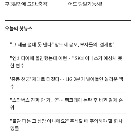
오늘의 핫뉴스
"그 세금 절대 못 낸다" 양도세 공포, 부자들의 '절세법'
"엔비디아에 올인했는데 이런…" SK하이닉스가 예상치 못
한 변수
'중동 천궁' 제대로 터졌다… LIG 2분기 벌어들인 놀라운 액
수
"스타벅스 진짜 안 가나?"… 탱크데이 논란 후 바뀐 결제 순
위
"불닭 파는 그 삼양 아니에요?" 주식할 때 주의해야 할 회사
명들