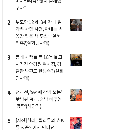
미니멀리즘? 많이 출세했
구나"
2
부모와 12세·8세 자녀 일
가족 사망 사건, 아내는 속
옷만 입은 채 투신…살해
의혹?(실화탐사대)
3
동네 사람들 돈 18억 들고
사라진 안경원 여사장, 경
찰관 남편도 한통속? (실화
탐사대)
4
정지선, '9년째 각방 쓰는'
♥남편 공개..훈남 비주얼
'깜짝'(사당귀)
5
[사진]현리, '킬러들의 쇼핑
몰 시즌2'에서 만나요