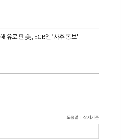
해 유로 판 美, ECB엔 '사후 통보'
도움말
삭제기준