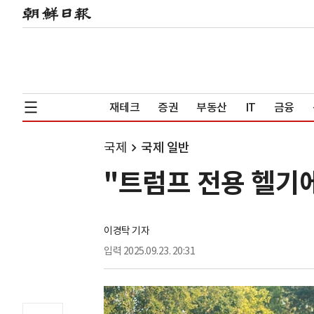
재테크
증권
부동산
IT
금융
국제
국제 일반
"트럼프 전용 헬기에
이경탁 기자
입력
2025.09.23. 20:31