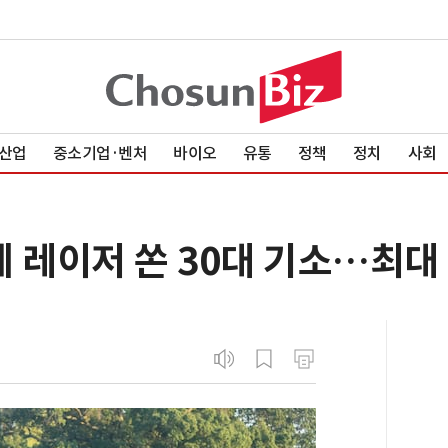
산업
중소기업·벤처
바이오
유통
정책
정치
사회
 레이저 쏜 30대 기소…최대