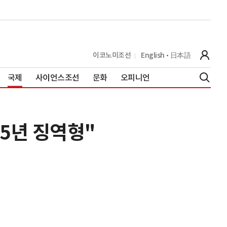
이코노미조선
English
日本語
국제
사이언스조선
문화
오피니언
 5년 징역형"