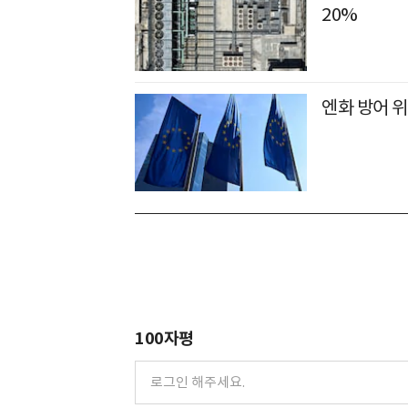
20%
엔화 방어 위
100자평