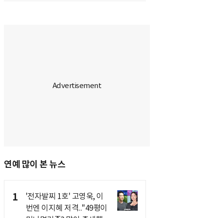
연예 많이 본 뉴스
1
'전자발찌 1호' 고영욱, 이
번엔 이지혜 저격.."49평이