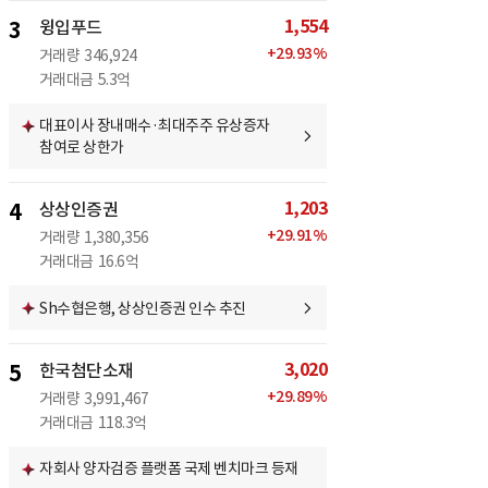
1,554
3
윙입푸드
+
29.93
%
거래량
346,924
거래대금
5.3억
대표이사 장내매수·최대주주 유상증자
참여로 상한가
1,203
4
상상인증권
+
29.91
%
거래량
1,380,356
거래대금
16.6억
Sh수협은행, 상상인증권 인수 추진
3,020
5
한국첨단소재
+
29.89
%
거래량
3,991,467
거래대금
118.3억
자회사 양자검증 플랫폼 국제 벤치마크 등재