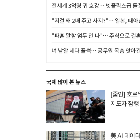
전세계 3억명 귀 호강… 넷플릭스급 돌
"저걸 왜 2배 주고 사지?"… 일본, 때
"파혼 말할 엄두 안 나"… 주식으로 결
벼 낱알 세다 풀썩… 공무원 목숨 앗아간
국제 많이 본 뉴스
[줌인] 호
지도자 잠행
美 AI 데이