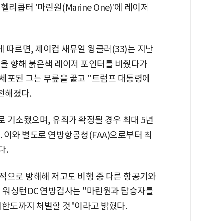
리콥터 '마린원(Marine One)'에 레이저
 따르면, 제이컵 새뮤얼 윙클러(33)는 지난
원을 향해 붉은색 레이저 포인터를 비췄다가
체포된 그는 무릎을 꿇고 "트럼프 대통령에
전해졌다.
 기소됐으며, 유죄가 확정될 경우 최대 5년
. 이와 별도로 연방항공청(FAA)으로부터 최
다.
적으로 방해해 저고도 비행 중 다른 항공기와
로 워싱턴DC 연방검사는 "마린원과 탑승자를
대한도까지 처벌할 것"이라고 밝혔다.