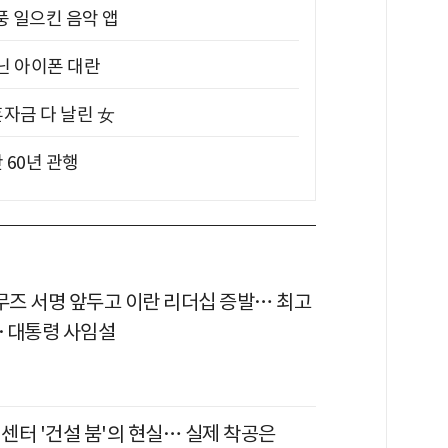
풍 일으킨 음악 앱
아닌 아이폰 대란
혼자금 다 날린 女
 60년 관행
르무즈 서명 앞두고 이란 리더십 증발… 최고
·대통령 사임설
터센터 '건설 붐'의 현실… 실제 착공은