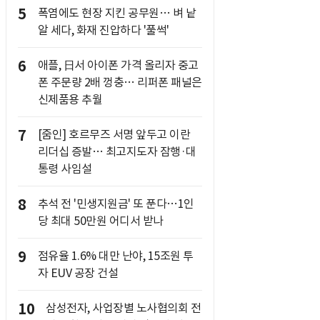
5
폭염에도 현장 지킨 공무원… 벼 낱
알 세다, 화재 진압하다 '풀썩'
6
애플, 日서 아이폰 가격 올리자 중고
폰 주문량 2배 껑충… 리퍼폰 패널은
신제품용 추월
7
[줌인] 호르무즈 서명 앞두고 이란
리더십 증발… 최고지도자 잠행·대
통령 사임설
8
추석 전 '민생지원금' 또 푼다…1인
당 최대 50만원 어디서 받나
9
점유율 1.6% 대만 난야, 15조원 투
자 EUV 공장 건설
10
삼성전자, 사업장별 노사협의회 전