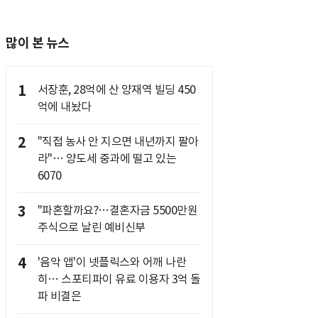
많이 본 뉴스
1
서장훈, 28억에 산 양재역 빌딩 450
억에 내놨다
2
"직접 농사 안 지으면 내년까지 팔아
라"… 양도세 중과에 떨고 있는
6070
3
"파혼할까요?…결혼자금 5500만원
주식으로 날린 예비신부
4
'음악 앱'이 넷플릭스와 어깨 나란
히… 스포티파이 유료 이용자 3억 돌
파 비결은