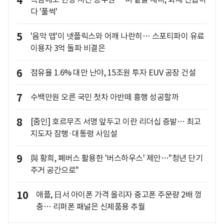
4
다 '풀썩'
5
'음악 앱'이 넷플릭스와 어깨 나란히… 스포티파이 유료
이용자 3억 돌파 비결은
6
점유율 1.6% 대만 난야, 15조원 투자 EUV 공장 건설
7
수백만원 오른 국민 첫차 아반떼 흥행 성공할까
8
[줌인] 호르무즈 서명 앞두고 이란 리더십 증발… 최고
지도자 잠행·대통령 사임설
9
與 황희, 폐버스 활용한 '버스하우스' 제안…"청년 단기
주거 공간으로"
10
애플, 日서 아이폰 가격 올리자 중고폰 주문량 2배 껑
충… 리퍼폰 패널은 신제품용 추월