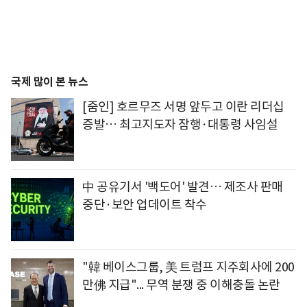
국제 많이 본 뉴스
[줌인] 호르무즈 서명 앞두고 이란 리더십
증발… 최고지도자 잠행·대통령 사임설
中 공유기서 '백도어' 발견… 제조사 판매
중단·보안 업데이트 착수
"韓 베이스그룹, 美 트럼프 지주회사에 200
만佛 지급"... 무역 분쟁 중 이해충돌 논란