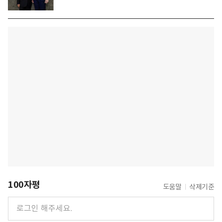
100자평
도움말
삭제기준