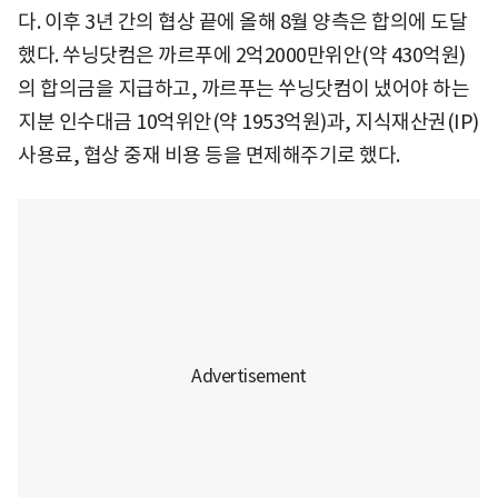
다. 이후 3년 간의 협상 끝에 올해 8월 양측은 합의에 도달
했다. 쑤닝닷컴은 까르푸에 2억2000만위안(약 430억원)
의 합의금을 지급하고, 까르푸는 쑤닝닷컴이 냈어야 하는
지분 인수대금 10억위안(약 1953억원)과, 지식재산권(IP)
사용료, 협상 중재 비용 등을 면제해주기로 했다.