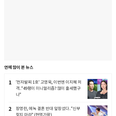
연예 많이 본 뉴스
1
'전자발찌 1호' 고영욱, 이번엔 이지혜 저
격.."49평이 미니멀리즘? 많이 출세했구
나"
2
장영란, 에녹 결혼 반대 앞장섰다.."신부
찾지 마라" (현역가왕)