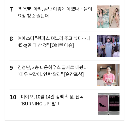
7
'려욱♥' 아리, 골반 이렇게 예뻤나…물의
요정 청순 슬렌더
8
여에스더 "원피스 며느리 주고 싶다…나
45kg일 때 산 것" [Oh!쎈 이슈]
9
김정난, 3층 타운하우스 급매로 내놨다
"매우 싼값에..연락 달라" [순간포착]
10
미야오, 10월 14일 컴백 확정..신곡
'BURNING UP' 발표