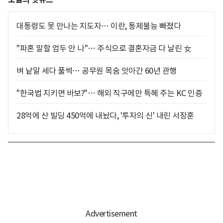
대통령도 못 만나는 지도자… 이란, 통제불능 빠졌다
"파혼 말할 엄두 안 나"… 주식으로 결혼자금 다 날린 女
벼 낱알 세다 풀썩… 공무원 목숨 앗아간 60년 관행
"한국법 지키면 바보?"… 해외 직구에만 특혜 주는 KC 인증
28억에 산 빌딩 450억에 내놨다, '투자의 신' 내린 서장훈