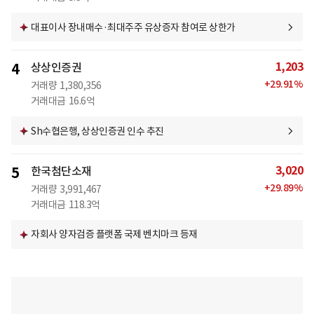
대표이사 장내매수·최대주주 유상증자 참여로 상한가
1,203
4
상상인증권
+
29.91
%
거래량
1,380,356
거래대금
16.6억
Sh수협은행, 상상인증권 인수 추진
3,020
5
한국첨단소재
+
29.89
%
거래량
3,991,467
거래대금
118.3억
자회사 양자검증 플랫폼 국제 벤치마크 등재