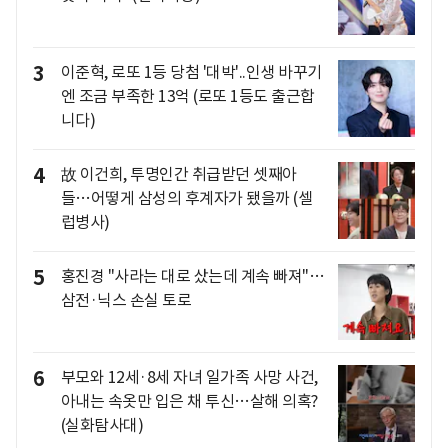
3
이준혁, 로또 1등 당첨 '대박'..인생 바꾸기
엔 조금 부족한 13억 (로또 1등도 출근합
니다)
4
故 이건희, 투명인간 취급받던 셋째아
들…어떻게 삼성의 후계자가 됐을까 (셀
럽병사)
5
홍진경 "사라는 대로 샀는데 계속 빠져"…
삼전·닉스 손실 토로
6
부모와 12세·8세 자녀 일가족 사망 사건,
아내는 속옷만 입은 채 투신…살해 의혹?
(실화탐사대)