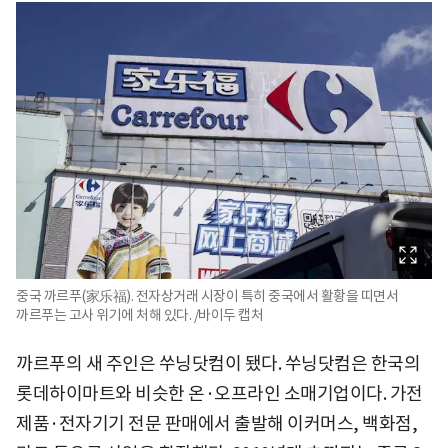
중국 까르푸(家乐福). 전자상거래 시장이 특히 중국에서 활황을 띠면서
까르푸는 고사 위기에 처해 있다. /바이두 캡처
까르푸의 새 주인은 쑤닝닷컴이 됐다. 쑤닝닷컴은 한국의
롯데하이마트와 비슷한 온·오프라인 소매기업이다. 가전
제품·전자기기 전문 판매에서 출발해 이커머스, 백화점,