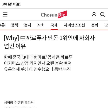
유통
정책
정치
사회
국제
사이언스조선
문화
오
[Why] 中까르푸가 단돈 1위안에 자회사
넘긴 이유
한때 중국 '3대 대형마트' 꼽히던 까르푸
이커머스 산업 커지면서 오랜 불황 빠져
유통업체 쑤닝이 인수했으나 동반 부진
베이징=이은영 특파원