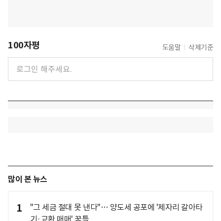
100자평
도움말
삭제기준
많이 본 뉴스
1
"그 세금 절대 못 낸다"… 양도세 공포에 '제자리 갈아타
기·교환 매매' 꿈틀