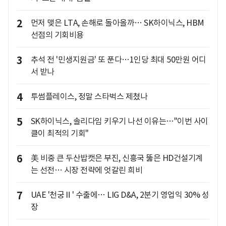
2
먼저 맺은 LTA, 손해로 돌아올까… SK하이닉스, HBM
선점의 기회비용
3
추석 전 '민생지원금' 또 푼다…1인당 최대 50만원 어디
서 받나
4
투썸플레이스, 정말 스타벅스 제쳤나
5
SK하이닉스, 솔리다임 키우기 나선 이유는…"이번 사이
클이 최적의 기회"
6
美 비중 큰 두산밥캣은 부진, 신흥국 뚫은 HD건설기계
는 선전… 시장 전략에 엇갈린 희비
7
UAE '천궁Ⅱ' 수출에… LIG D&A, 2분기 영업익 30% 성
장