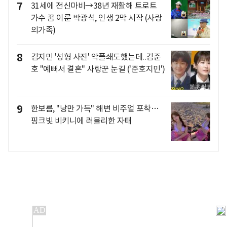
7
31세에 전신마비→38년 재활해 트로트
가수 꿈 이룬 박광석, 인생 2막 시작 (사랑
의가족)
8
김지민 '성형 사진' 악플쇄도했는데..김준
호 "예뻐서 결혼" 사랑꾼 눈길 ('준호지민')
9
한보름, "낭만 가득" 해변 비주얼 포착…
핑크빛 비키니에 러블리한 자태