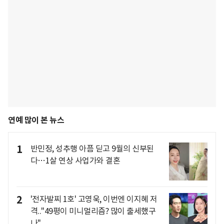
연예 많이 본 뉴스
1
반민정, 성추행 아픔 딛고 9월의 신부된
다…1살 연상 사업가와 결혼
2
'전자발찌 1호' 고영욱, 이번엔 이지혜 저
격.."49평이 미니멀리즘? 많이 출세했구
나"