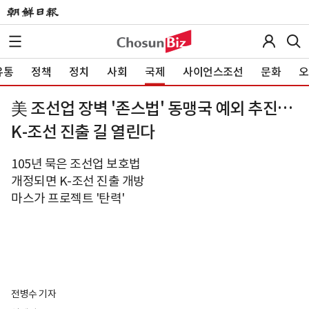
유통
정책
정치
사회
국제
사이언스조선
문화
오
美 조선업 장벽 '존스법' 동맹국 예외 추진…
K-조선 진출 길 열린다
105년 묵은 조선업 보호법
개정되면 K-조선 진출 개방
마스가 프로젝트 '탄력'
전병수 기자