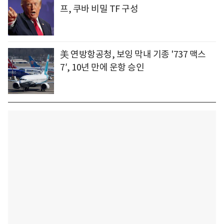
프, 쿠바 비밀 TF 구성
美 연방항공청, 보잉 막내 기종 '737 맥스
7′, 10년 만에 운항 승인