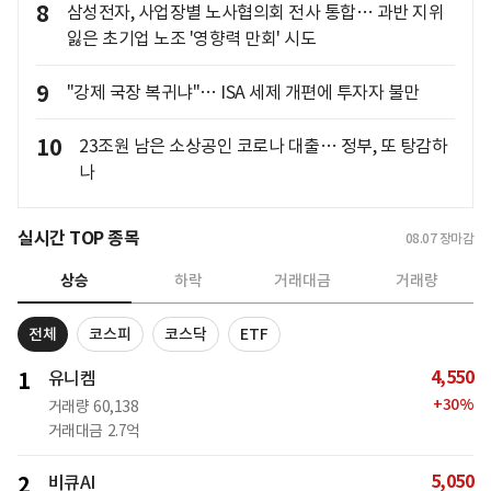
8
삼성전자, 사업장별 노사협의회 전사 통합… 과반 지위
잃은 초기업 노조 '영향력 만회' 시도
9
"강제 국장 복귀냐"… ISA 세제 개편에 투자자 불만
10
23조원 남은 소상공인 코로나 대출… 정부, 또 탕감하
나
실시간 TOP 종목
08.07
장마감
상승
하락
거래대금
거래량
전체
코스피
코스닥
ETF
4,550
1
유니켐
+
30
%
거래량
60,138
거래대금
2.7억
5,050
2
비큐AI