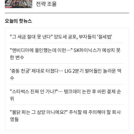
전략 조율
오늘의 핫뉴스
"그 세금 절대 못 낸다" 양도세 공포, 부자들의 '절세법'
"엔비디아에 올인했는데 이런…" SK하이닉스가 예상치 못
한 변수
'중동 천궁' 제대로 터졌다… LIG 2분기 벌어들인 놀라운 액
수
"스타벅스 진짜 안 가나?"… 탱크데이 논란 후 바뀐 결제 순
위
"불닭 파는 그 삼양 아니에요?" 주식할 때 주의해야 할 회사
명들