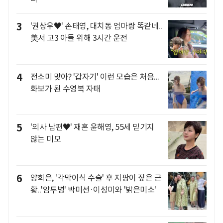
3
'권상우♥' 손태영, 대치동 엄마랑 똑같네..
美서 고3 아들 위해 3시간 운전
4
전소미 맞아? '갑자기' 이런 모습은 처음...
화보가 된 수영복 자태
5
'의사 남편♥' 재혼 윤해영, 55세 믿기지
않는 미모
6
양희은, '각막이식 수술' 후 지팡이 짚은 근
황..'암투병' 박미선·이성미와 '밝은미소'