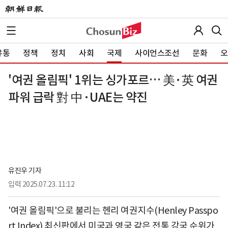
유통
정책
정치
사회
국제
사이언스조선
문화
오
'여권 올림픽' 1위는 싱가포르… 美·英 여권
파워 급락 對 中·UAE는 약진
유진우 기자
입력
2025.07.23. 11:12
'여권 올림픽'으로 불리는 헨리 여권지수(Henley Passpo
rt Index) 최신판에서 미국과 영국 같은 전통 강국 순위가