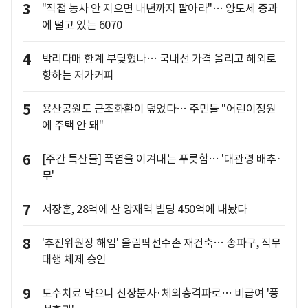
3
"직접 농사 안 지으면 내년까지 팔아라"… 양도세 중과
에 떨고 있는 6070
4
박리다매 한계 부딪혔나… 국내선 가격 올리고 해외로
향하는 저가커피
5
용산공원도 근조화환이 덮었다… 주민들 "어린이정원
에 주택 안 돼"
6
[주간 특산물] 폭염을 이겨내는 푸릇함… '대관령 배추·
무'
7
서장훈, 28억에 산 양재역 빌딩 450억에 내놨다
8
'추진위원장 해임' 올림픽선수촌 재건축… 송파구, 직무
대행 체제 승인
9
도수치료 막으니 신장분사·체외충격파로… 비급여 '풍