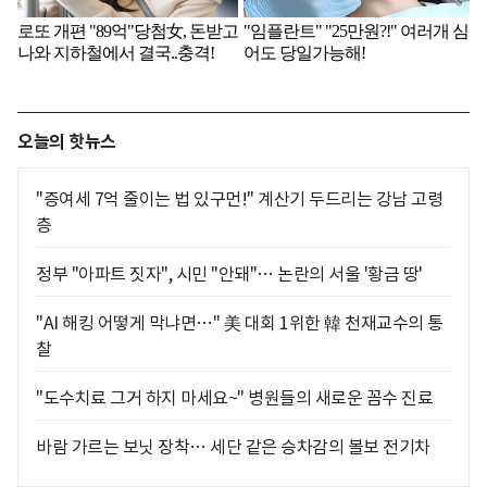
오늘의 핫뉴스
"증여세 7억 줄이는 법 있구먼!" 계산기 두드리는 강남 고령
층
정부 "아파트 짓자", 시민 "안돼"… 논란의 서울 '황금 땅'
"AI 해킹 어떻게 막냐면…" 美 대회 1위한 韓 천재교수의 통
찰
"도수치료 그거 하지 마세요~" 병원들의 새로운 꼼수 진료
바람 가르는 보닛 장착… 세단 같은 승차감의 볼보 전기차