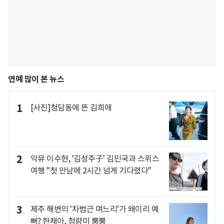
연예 많이 본 뉴스
1
[사진]청담동에 뜬 김희애
2
악뮤 이수현, '김성주子' 김민국과 스위스
여행 "첫 만남에 2시간 넘게 기다렸다"
3
제주 해변의 '차범근 며느리'가 왜이리 예
뻐? 한채아, 청량미 뿜뿜