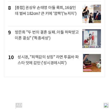
8
[종합] 권상우 손태영 아들 룩희, 16살인
데 벌써 182cm? 큰 키에 '깜짝'('뉴저지')
9
방은희 "두 번의 결혼 실패..아들 허락받고
이혼 결심" ('특종세상')
10
성시경, "죄책감의 상징" 라면 투움바 파
스타 맛에 감탄 ('성시경레시피')