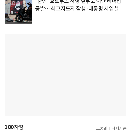
[줌인] 호르무즈 서명 앞두고 이란 리더십
증발… 최고지도자 잠행·대통령 사임설
100자평
도움말
삭제기준