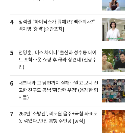
4
정석원 "하이닉스가 뭐예요? 맥주회사?"
백지영 '충격'[순간포착]
5
천명훈, '미스 차이나' 출신과 성수동 데이
트 포착…옷 쇼핑 후 母와 상견례 (신랑수
업)
6
내연녀와 그 남편까지 살해…알고 보니 신
고한 친구도 공범 '황당한 우정' (용감한 형
사들)
7
260만 '소방관', 곽도원 음주+국힘 좌표도
못 꺾었다..반전 흥행 주인공 [공식]