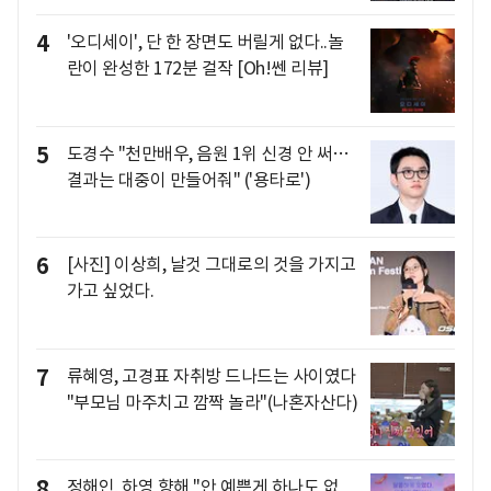
4
'오디세이', 단 한 장면도 버릴게 없다..놀
란이 완성한 172분 걸작 [Oh!쎈 리뷰]
5
도경수 "천만배우, 음원 1위 신경 안 써…
결과는 대중이 만들어줘" ('용타로')
6
[사진] 이상희, 날것 그대로의 것을 가지고
가고 싶었다.
7
류혜영, 고경표 자취방 드나드는 사이였다
"부모님 마주치고 깜짝 놀라"(나혼자산다)
8
정해인, 하영 향해 "안 예쁜게 하나도 없