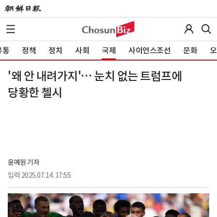
유통
정책
정치
사회
국제
사이언스조선
문화
오
'왜 안 내려가지'… 눈치 없는 트럼프에
당황한 첼시
윤예원 기자
입력
2025.07.14. 17:55