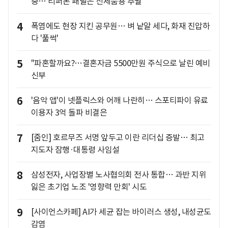
충… 리퍼폰 패널은 신제품용 추월
4
폭염에도 현장 지킨 공무원… 벼 낱알 세다, 화재 진압하
다 '풀썩'
5
"파혼할까요?…결혼자금 5500만원 주식으로 날린 예비
신부
6
'음악 앱'이 넷플릭스와 어깨 나란히… 스포티파이 유료
이용자 3억 돌파 비결은
7
[줌인] 호르무즈 서명 앞두고 이란 리더십 증발… 최고
지도자 잠행·대통령 사임설
8
삼성전자, 사업장별 노사협의회 전사 통합… 과반 지위
잃은 초기업 노조 '영향력 만회' 시도
9
[사이언스카페] AI가 세균 잡는 바이러스 생성, 내성균도
감염