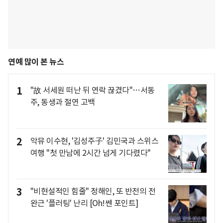
연예 많이 본 뉴스
1
"故 서세원 떠난 뒤 연락 끊겼다"…서동
주, 동생과 절연 고백
2
악뮤 이수현, '김성주子' 김민국과 스위스
여행 "첫 만남에 2시간 넘게 기다렸다"
3
"비현설적인 힘줄" 정해인, 또 반전의 전
완근 '플러팅' 난리 [Oh!쎈 포인트]