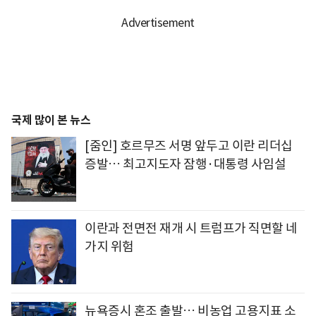
국제 많이 본 뉴스
[줌인] 호르무즈 서명 앞두고 이란 리더십
증발… 최고지도자 잠행·대통령 사임설
이란과 전면전 재개 시 트럼프가 직면할 네
가지 위험
뉴욕증시 혼조 출발… 비농업 고용지표 소