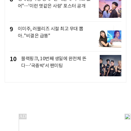
어"…'이런 엿같은 사랑' 포스터 공개
9
이미주, 러블리즈 시절 최고 무대 뽑
아.."비결은 급똥"
10
블랙핑크, 10번째 생일에 완전체 뜬
다…'국중박'서 팬미팅