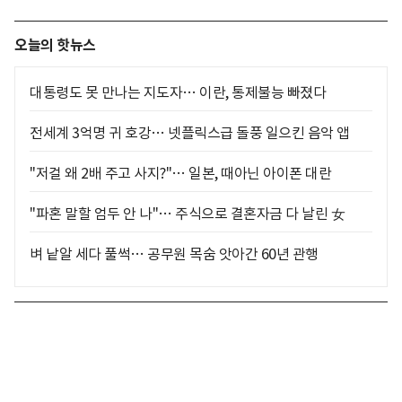
오늘의 핫뉴스
대통령도 못 만나는 지도자… 이란, 통제불능 빠졌다
전세계 3억명 귀 호강… 넷플릭스급 돌풍 일으킨 음악 앱
"저걸 왜 2배 주고 사지?"… 일본, 때아닌 아이폰 대란
"파혼 말할 엄두 안 나"… 주식으로 결혼자금 다 날린 女
벼 낱알 세다 풀썩… 공무원 목숨 앗아간 60년 관행