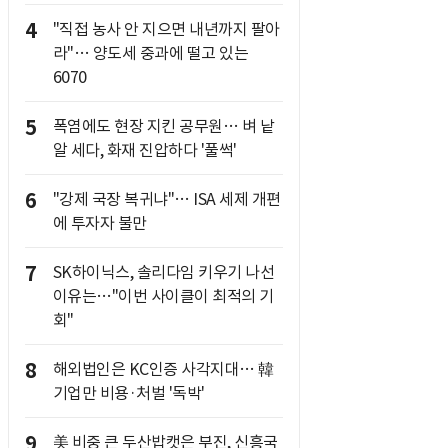
4
"직접 농사 안 지으면 내년까지 팔아
라"… 양도세 중과에 떨고 있는
6070
5
폭염에도 현장 지킨 공무원… 벼 낱
알 세다, 화재 진압하다 '풀썩'
6
"강제 국장 복귀냐"… ISA 세제 개편
에 투자자 불만
7
SK하이닉스, 솔리다임 키우기 나선
이유는…"이번 사이클이 최적의 기
회"
8
해외법인은 KC인증 사각지대… 韓
기업만 비용·처벌 '독박'
9
美 비중 큰 두산밥캣은 부진, 신흥국