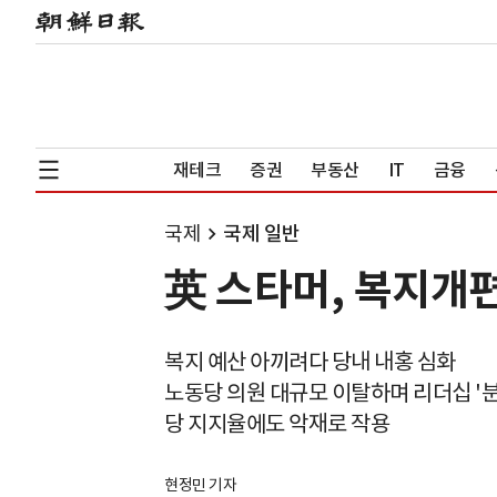
재테크
증권
부동산
IT
금융
국제
국제 일반
英 스타머, 복지개
복지 예산 아끼려다 당내 내홍 심화
노동당 의원 대규모 이탈하며 리더십 '분
당 지지율에도 악재로 작용
현정민 기자