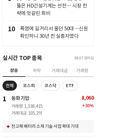
뚫은 HD건설기계는 선전… 시장 전
략에 엇갈린 희비
10
폭염에 길거리서 울던 50대…신원
확인하니 30년 전 실종자였다
실시간 TOP 종목
08.07
장마감
상승
하락
거래대금
거래량
전체
코스피
코스닥
ETF
8,060
1
동화기업
+
30
%
거래량
1,338,415
거래대금
105.2억
전고체 배터리 소재 기술 사업 확대 기대