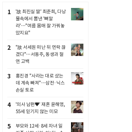
1
'故 최진실 딸' 최준희, 다낭
물속에서 뽐낸 '뼈말
라'…"여름 몸매 잘 가꿔놓
았지요"
2
"故 서세원 떠난 뒤 연락 끊
겼다"…서동주, 동생과 절
연 고백
3
홍진경 "사라는 대로 샀는
데 계속 빠져"…삼전·닉스
손실 토로
4
'의사 남편♥' 재혼 윤해영,
55세 믿기지 않는 미모
5
부모와 12세·8세 자녀 일