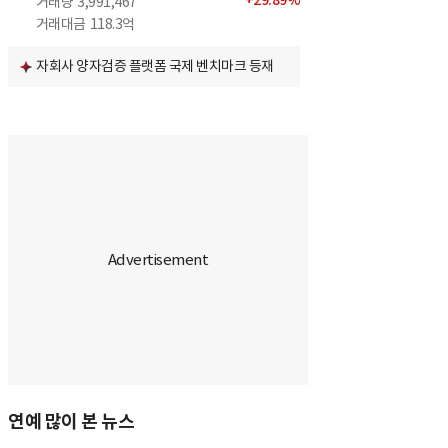
+
29.89
%
거래량
3,991,467
거래대금
118.3억
자회사 양자검증 플랫폼 국제 벤치마크 등재
연예 많이 본 뉴스