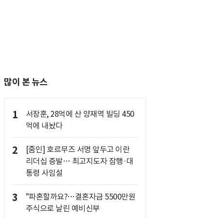
많이 본 뉴스
1
서장훈, 28억에 산 양재역 빌딩 450
억에 내놨다
2
[줌인] 호르무즈 서명 앞두고 이란
리더십 증발… 최고지도자 잠행·대
통령 사임설
3
"파혼할까요?…결혼자금 5500만원
주식으로 날린 예비신부