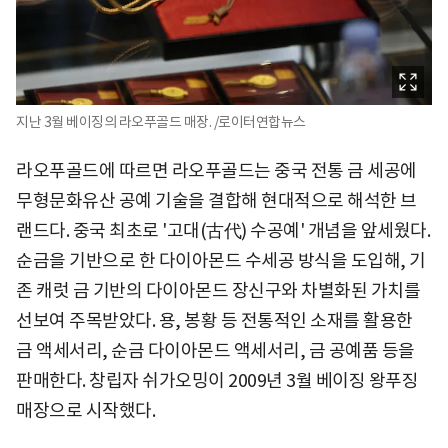
지난 3월 베이징의 라오푸골드 매장. /로이터연합뉴스
라오푸골드에 따르면 라오푸골드는 중국 전통 금 세공에
무형문화유산 공예 기술을 결합해 현대적으로 해석한 브
랜드다. 중국 최초로 '고대(古代) 수공예' 개념을 앞세웠다.
순금을 기반으로 한 다이아몬드 수세공 방식을 도입해, 기
존 캐럿 금 기반의 다이아몬드 장신구와 차별화된 가치를
선보여 주목받았다. 용, 봉황 등 전통적인 소재를 활용한
금 액세서리, 순금 다이아몬드 액세서리, 금 공예품 등을
판매한다. 창립자 쉬가오밍이 2009년 3월 베이징 왕푸징
매장으로 시작했다.