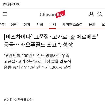
유통
정책
정치
사회
국제
사이언스조선
문화
오
[비즈차이나] 고품질·고가로 '金 에르메스'
등극… 라오푸골드 초고속 성장
16년 만에 100년 브랜드 경쟁사로 우뚝
고품질·고가 전략으로 매장 효율 압도적
홍콩 증시 상장 2년 만 주가 1200% 달성
베이징=이은영 특파원