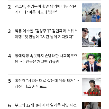
2
전소미, 수영복이 핫걸 담기에 너무 작은
거 아냐? 여름 미모에 '깜짝'
3
악뮤 이수현, '김성주子' 김민국과 스위스
여행 "첫 만남에 2시간 넘게 기다렸다"
4
장애학생 속옷까지 손빨래한 사회복무요
원…주인공은 개그맨 김규원
5
홍진경 "사라는 대로 샀는데 계속 빠져"…
삼전·닉스 손실 토로
6
부모와 12세·8세 자녀 일가족 사망 사건,