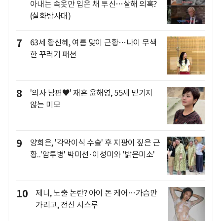
아내는 속옷만 입은 채 투신…살해 의혹?
(실화탐사대)
7
63세 황신혜, 여름 맞이 근황…나이 무색
한 꾸러기 패션
8
'의사 남편♥' 재혼 윤해영, 55세 믿기지
않는 미모
9
양희은, '각막이식 수술' 후 지팡이 짚은 근
황..'암투병' 박미선·이성미와 '밝은미소'
10
제니, 노출 논란? 아이 돈 케어…가슴만
가리고, 전신 시스루