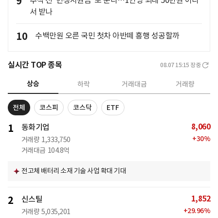
9
추석 전 '민생지원금' 또 푼다…1인당 최대 50만원 어디
서 받나
10
수백만원 오른 국민 첫차 아반떼 흥행 성공할까
실시간 TOP 종목
08.07 15:15
장중
상승
하락
거래대금
거래량
전체
코스피
코스닥
ETF
8,060
1
동화기업
+
30
%
거래량
1,333,750
거래대금
104.8억
전고체 배터리 소재 기술 사업 확대 기대
1,852
2
신스틸
+
29.96
%
거래량
5,035,201