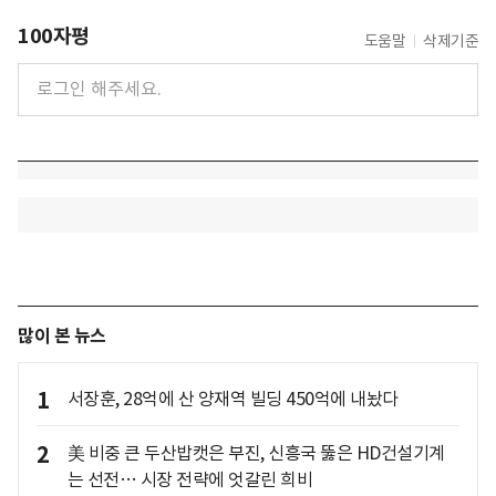
100자평
도움말
삭제기준
많이 본 뉴스
1
서장훈, 28억에 산 양재역 빌딩 450억에 내놨다
2
美 비중 큰 두산밥캣은 부진, 신흥국 뚫은 HD건설기계
는 선전… 시장 전략에 엇갈린 희비