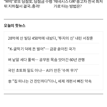
오늘의 핫뉴스
28억에 산 빌딩 450억에 내놨다, '투자의 신' 내린 서장훈
"K-굴착기 덕에 돈 벌어"… 금광 쏟아진 국가
벼 낱알 세다 풀썩… 공무원 목숨 앗아간 60년 관행
국민 초토화 일도 아냐… AI가 만든 '수퍼 무기'
李 "집 떠나는 건 잔인하다"더니, 세제 개편서 빠진 약속