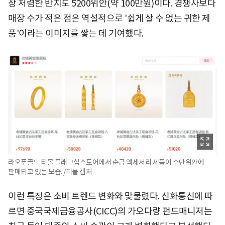
장 저렴한 반지도 5200위안(약 100만원)이다. 경쟁사보다
매장 수가 적은 점은 역설적으로 '쉽게 살 수 없는 귀한 제
품'이라는 이미지를 쌓는 데 기여했다.
라오푸골드 티몰 플래그십스토어에서 순금 액세서리 제품이 수만위안에
판매되고 있는 모습. /티몰 캡처
이런 특징은 소비 트렌드 변화와 맞물렸다. 신화통신에 따
르면 중국국제금융공사(CICC)의 가오다량 펀드매니저는