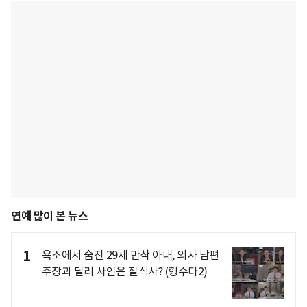
연예 많이 본 뉴스
1
욕조에서 숨진 29세 만삭 아내, 의사 남편
주장과 달리 사인은 질식사? (형수다2)