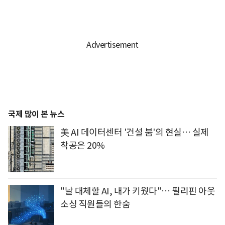
국제 많이 본 뉴스
美 AI 데이터센터 '건설 붐'의 현실… 실제
착공은 20%
"날 대체할 AI, 내가 키웠다"… 필리핀 아웃
소싱 직원들의 한숨