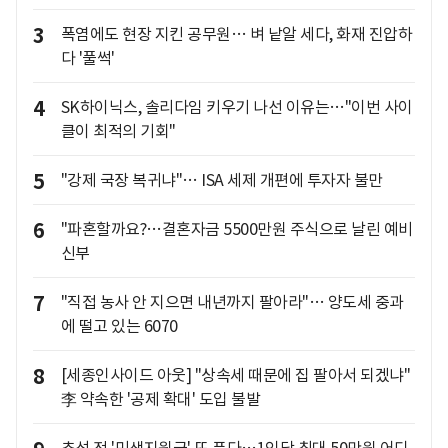
3
폭염에도 현장 지킨 공무원… 벼 낱알 세다, 화재 진압하
다 '풀썩'
4
SK하이닉스, 솔리다임 키우기 나선 이유는…"이번 사이
클이 최적의 기회"
5
"강제 국장 복귀냐"… ISA 세제 개편에 투자자 불만
6
"파혼할까요?…결혼자금 5500만원 주식으로 날린 예비
신부
7
"직접 농사 안 지으면 내년까지 팔아라"… 양도세 중과
에 떨고 있는 6070
8
[세종인사이드 아웃] "상속세 때문에 집 팔아서 되겠냐"
李 약속한 '공제 확대' 도입 불발