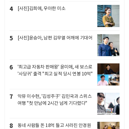
4
[사진]김희애, 우아한 미소
5
[사진]윤승아, 남편 김무열 어깨에 기대어
6
'최고급 자동차 판매왕' 윤미애, 새 보스로
'사당귀' 출격 "최고 실적 당시 연봉 10억"
7
악뮤 이수현, '김성주子' 김민국과 스위스
여행 "첫 만남에 2시간 넘게 기다렸다"
8
동네 사람들 돈 18억 들고 사라진 안경원