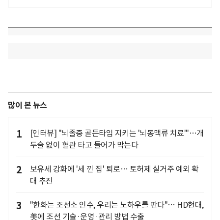
많이 본 뉴스
1
[인터뷰] "뇌졸중 골든타임 지키는 '뇌동맥류 치료'"…개
두술 없이 혈관 타고 들어가 막는다
2
보유세 강화에 '세 낀 집' 퇴로… 토허제 실거주 예외 확
대 추진
3
"한화는 조선소 인수, 우리는 노하우를 판다"… HD현대,
美에 조선 기술·운영·관리 방법 수출