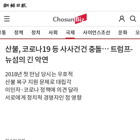
유통
정책
정치
사회
국제
사이언스조선
문화
오
산불, 코로나19 등 사사건건 충돌… 트럼프-
뉴섬의 긴 악연
2018년 첫 만남 당시는 우호적
산불 복구 지원 문제로 대립각
이민자·코로나 정책에 의견 달라
서로에게 정치적 경쟁자인 점 영향