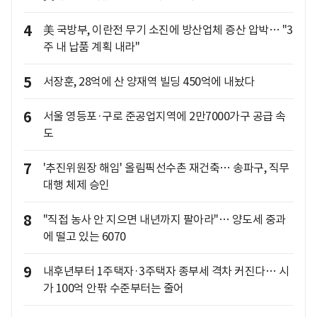
4
美 국방부, 이란전 무기 소진에 방산업체 증산 압박… "3
주 내 납품 계획 내라"
5
서장훈, 28억에 산 양재역 빌딩 450억에 내놨다
6
서울 영등포·구로 준공업지역에 2만7000가구 공급 속
도
7
'추진위원장 해임' 올림픽선수촌 재건축… 송파구, 직무
대행 체제 승인
8
"직접 농사 안 지으면 내년까지 팔아라"… 양도세 중과
에 떨고 있는 6070
9
내후년부터 1주택자·3주택자 종부세 격차 커진다… 시
가 100억 안팎 수준부터는 줄어