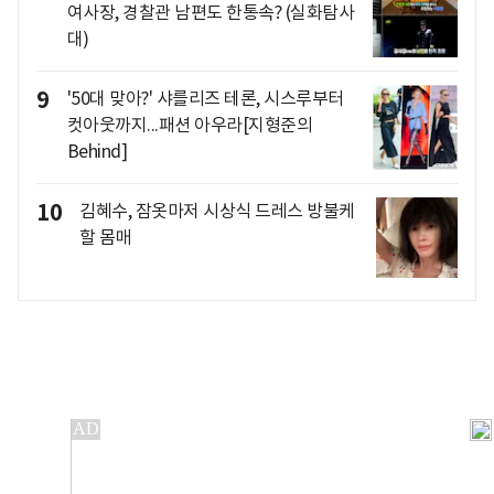
여사장, 경찰관 남편도 한통속? (실화탐사
대)
9
'50대 맞아?' 샤를리즈 테론, 시스루부터
컷아웃까지...패션 아우라[지형준의
Behind]
10
김혜수, 잠옷마저 시상식 드레스 방불케
할 몸매