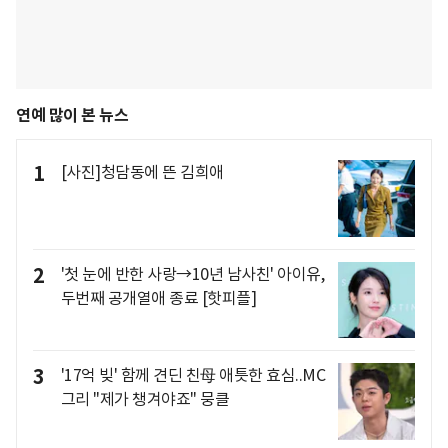
연예 많이 본 뉴스
1
[사진]청담동에 뜬 김희애
2
'첫 눈에 반한 사랑→10년 남사친' 아이유,
두번째 공개열애 종료 [핫피플]
3
'17억 빚' 함께 견딘 친母 애틋한 효심..MC
그리 "제가 챙겨야죠" 뭉클