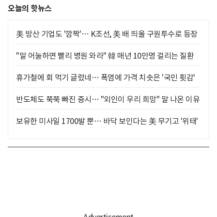
오늘의 핫뉴스
美 방산 기업도 '깜짝'… K조선, 美 배 띄울 구원투수로 등장
"말 어눌하면 빨리 병원 와라" 韓 매년 10만명 걸리는 질환
휴가철에 회 먹기 글렀네… 폭염에 가격 치솟은 '국민 횟감'
반도체도 쭉쭉 빠진 증시… "외인이 우리 희망" 말 나온 이유
보유한 미사일 1700발 뿐… 바닥 보인다는 美 무기고 '위태'