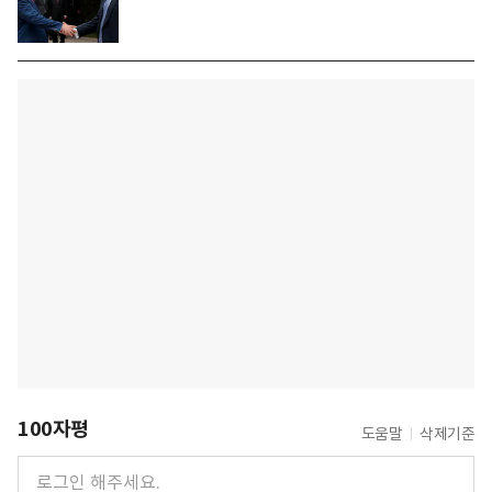
100자평
도움말
삭제기준