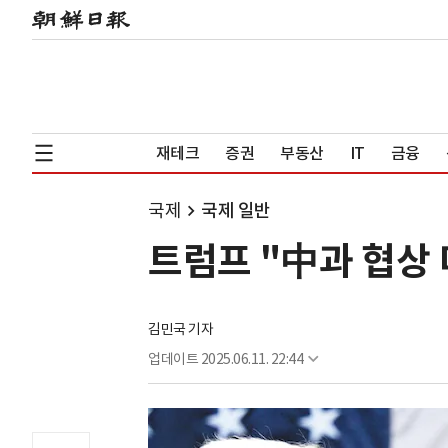
재테크
증권
부동산
IT
금융
국제
국제 일반
트럼프 "中과 협상 
김민국 기자
업데이트
2025.06.11. 22:44