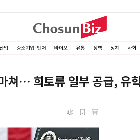
산업
중소기업·벤처
바이오
유통
정책
정치
사회
마쳐… 희토류 일부 공급, 유학