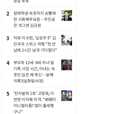
손실 토로
2
장애학생 속옷까지 손빨래
한 사회복무요원…주인공
은 개그맨 김규원
3
악뮤 이수현, '김성주子' 김
민국과 스위스 여행 "첫 만
남에 2시간 넘게 기다렸다"
4
부모와 12세·8세 자녀 일
가족 사망 사건, 아내는 속
옷만 입은 채 투신…살해
의혹?(실화탐사대)
5
'전자발찌 1호' 고영욱, 이
번엔 이지혜 저격.."49평이
미니멀리즘? 많이 출세했
구나"