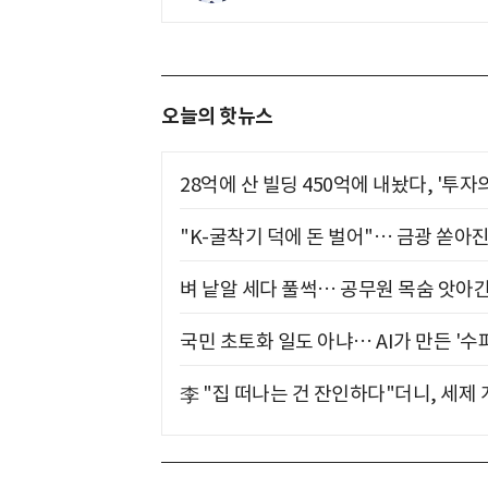
오늘의 핫뉴스
28억에 산 빌딩 450억에 내놨다, '투자
"K-굴착기 덕에 돈 벌어"… 금광 쏟아
벼 낱알 세다 풀썩… 공무원 목숨 앗아간
국민 초토화 일도 아냐… AI가 만든 '수
李 "집 떠나는 건 잔인하다"더니, 세제