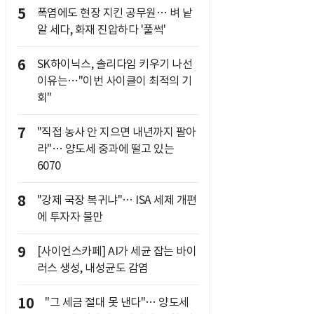
5
폭염에도 현장 지킨 공무원… 벼 낱
알 세다, 화재 진압하다 '풀썩'
6
SK하이닉스, 솔리다임 키우기 나선
이유는…"이번 사이클이 최적의 기
회"
7
"직접 농사 안 지으면 내년까지 팔아
라"… 양도세 중과에 떨고 있는
6070
8
"강제 국장 복귀냐"… ISA 세제 개편
에 투자자 불만
9
[사이언스카페] AI가 세균 잡는 바이
러스 생성, 내성균도 감염
10
"그 세금 절대 못 낸다"… 양도세