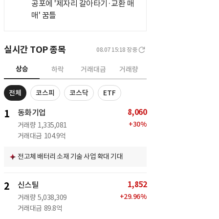
공포에 '제자리 갈아타기·교환 매
매' 꿈틀
실시간 TOP 종목
08.07 15:18
장중
상승
하락
거래대금
거래량
전체
코스피
코스닥
ETF
8,060
1
동화기업
+
30
%
거래량
1,335,081
거래대금
104.9억
전고체 배터리 소재 기술 사업 확대 기대
1,852
2
신스틸
+
29.96
%
거래량
5,038,309
거래대금
89.8억