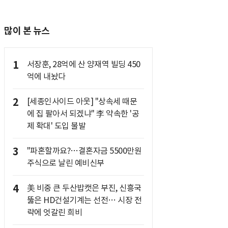
많이 본 뉴스
1
서장훈, 28억에 산 양재역 빌딩 450
억에 내놨다
2
[세종인사이드 아웃] "상속세 때문
에 집 팔아서 되겠냐" 李 약속한 '공
제 확대' 도입 불발
3
"파혼할까요?…결혼자금 5500만원
주식으로 날린 예비신부
4
美 비중 큰 두산밥캣은 부진, 신흥국
뚫은 HD건설기계는 선전… 시장 전
략에 엇갈린 희비