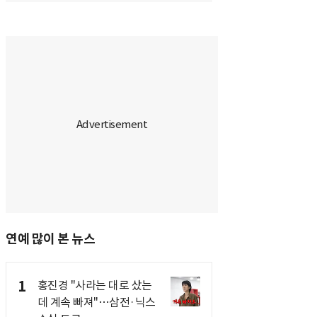
연예 많이 본 뉴스
1
홍진경 "사라는 대로 샀는
데 계속 빠져"…삼전·닉스