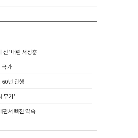
의 신' 내린 서장훈
진 국가
 60년 관행
퍼 무기'
 개편서 빠진 약속