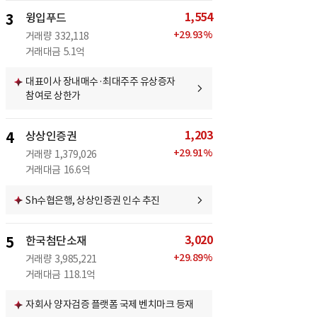
1,554
3
윙입푸드
+
29.93
%
거래량
332,118
거래대금
5.1억
대표이사 장내매수·최대주주 유상증자
참여로 상한가
1,203
4
상상인증권
+
29.91
%
거래량
1,379,026
거래대금
16.6억
Sh수협은행, 상상인증권 인수 추진
3,020
5
한국첨단소재
+
29.89
%
거래량
3,985,221
거래대금
118.1억
자회사 양자검증 플랫폼 국제 벤치마크 등재