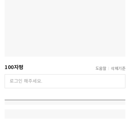
100자평
도움말
삭제기준