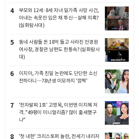
4
부모와 12세·8세 자녀 일가족 사망 사건,
아내는 속옷만 입은 채 투신…살해 의혹?
(실화탐사대)
5
동네 사람들 돈 18억 들고 사라진 안경원
여사장, 경찰관 남편도 한통속? (실화탐사
대)
6
이지아, 가족 친일 논란에도 단단한 소신
전하더니…78년생 미모까지 '깜짝'
7
'전자발찌 1호' 고영욱, 이번엔 이지혜 저
격.."49평이 미니멀리즘? 많이 출세했구
나"
8
'첫 내한' 크리스토퍼 놀란, 전세기 내리자