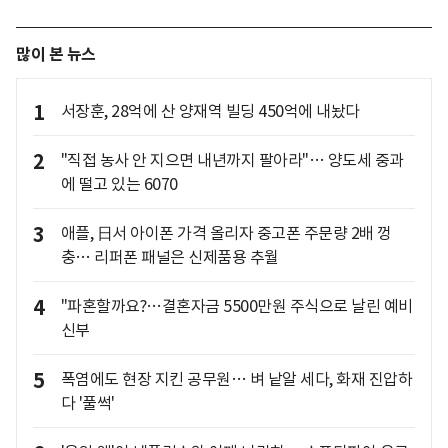
많이 본 뉴스
1
서장훈, 28억에 산 양재역 빌딩 450억에 내놨다
2
"직접 농사 안 지으면 내년까지 팔아라"… 양도세 중과
에 떨고 있는 6070
3
애플, 日서 아이폰 가격 올리자 중고폰 주문량 2배 껑
충… 리퍼폰 패널은 신제품용 추월
4
"파혼할까요?…결혼자금 5500만원 주식으로 날린 예비
신부
5
폭염에도 현장 지킨 공무원… 벼 낱알 세다, 화재 진압하
다 '풀썩'