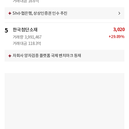
거래대금
16.6억
Sh수협은행, 상상인증권 인수 추진
3,020
5
한국첨단소재
+
29.89
%
거래량
3,991,467
거래대금
118.3억
자회사 양자검증 플랫폼 국제 벤치마크 등재