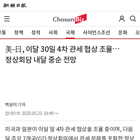
유통
정책
정치
사회
국제
사이언스조선
문화
오
美-日, 이달 30일 4차 관세 협상 조율…
정상회담 내달 중순 전망
백윤미 기자
업데이트
2025.05.23. 19:49
미국과 일본이 이달 말 4차 관세 협상을 조율 중이며, 다음
달 주요 7개국(G7) 정상회의에서 관세 문제를 포함한 정상