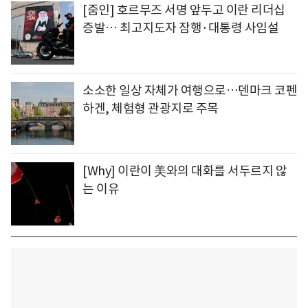
[줌인] 호르무즈 서명 앞두고 이란 리더십
증발… 최고지도자 잠행·대통령 사임설
소소한 일상 자체가 여행으로…덴마크 코펜
하겐, 체험형 관광지로 주목
[Why] 이란이 美와의 대화를 서두르지 않
는 이유