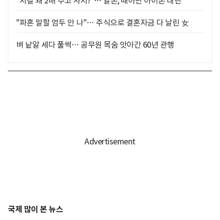
"저걸 왜 2배 주고 사지?"… 일본, 때아닌 아이폰 대란
"파혼 말할 엄두 안 나"… 주식으로 결혼자금 다 날린 女
벼 낱알 세다 풀썩… 공무원 목숨 앗아간 60년 관행
국제 많이 본 뉴스