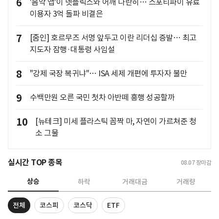
6
'음악 앱'이 넷플릭스와 어깨 나란히… 스포티파이 유료
이용자 3억 돌파 비결은
7
[줌인] 호르무즈 서명 앞두고 이란 리더십 증발… 최고
지도자 잠행·대통령 사임설
8
"강제 국장 복귀냐"… ISA 세제 개편에 투자자 불만
9
수백만원 오른 국민 첫차 아반떼 흥행 성공할까
10
[뉴테크] 미세 플라스틱 꼼짝 마, 자연이 가르쳐준 청
소 그물
실시간 TOP 종목
08.07
장마감
상승
하락
거래대금
거래량
전체
코스피
코스닥
ETF