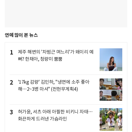
연예 많이 본 뉴스
1
제주 해변의 '차범근 며느리'가 왜이리 예
뻐? 한채아, 청량미 뿜뿜
2
'17kg 감량' 김민하, "냉면에 소주 좋아
해…2~3병 마셔" (전현무계획4)
3
허가윤, 셔츠 아래 아찔한 비키니 자태…
화끈하게 드러낸 가슴라인