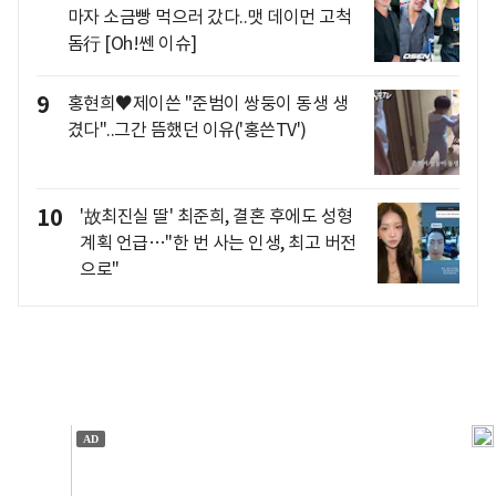
마자 소금빵 먹으러 갔다..맷 데이먼 고척
돔行 [Oh!쎈 이슈]
9
홍현희♥제이쓴 "준범이 쌍둥이 동생 생
겼다"..그간 뜸했던 이유('홍쓴TV')
10
'故최진실 딸' 최준희, 결혼 후에도 성형
계획 언급…"한 번 사는 인생, 최고 버전
으로"