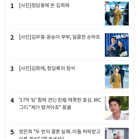
1
[사진]청담동에 뜬 김희애
2
[사진]김무열-윤승아 부부, 달콤한 손하트
3
[사진]김희애, 청담룩의 정석
4
'17억 빚' 함께 견딘 친母 애틋한 효심..MC
그리 "제가 챙겨야죠" 뭉클
5
방은희 "두 번의 결혼 실패..아들 허락받고
이혼 결심" ('특종세상')