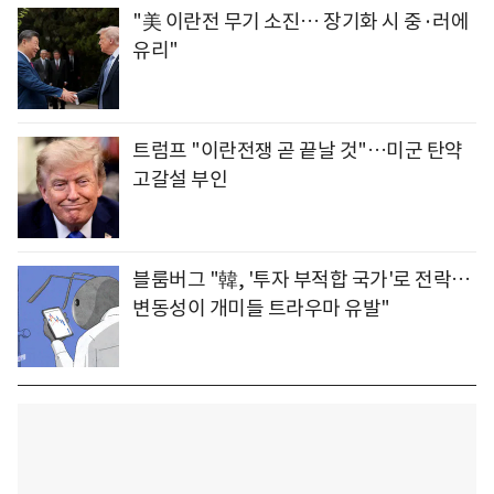
"美 이란전 무기 소진… 장기화 시 중·러에
유리"
트럼프 "이란전쟁 곧 끝날 것"…미군 탄약
고갈설 부인
블룸버그 "韓, '투자 부적합 국가'로 전락…
변동성이 개미들 트라우마 유발"