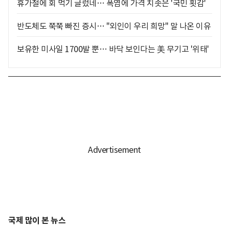
휴가철에 회 먹기 글렀네… 폭염에 가격 치솟은 '국민 횟감'
반도체도 쭉쭉 빠진 증시… "외인이 우리 희망" 말 나온 이유
보유한 미사일 1700발 뿐… 바닥 보인다는 美 무기고 '위태'
국제 많이 본 뉴스