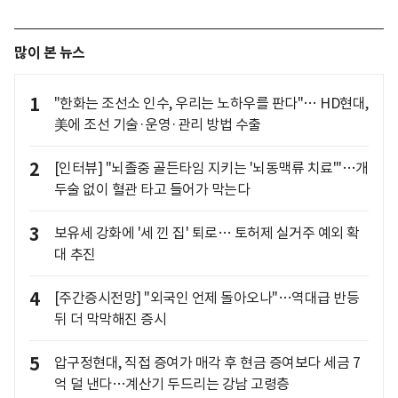
많이 본 뉴스
1
"한화는 조선소 인수, 우리는 노하우를 판다"… HD현대,
美에 조선 기술·운영·관리 방법 수출
2
[인터뷰] "뇌졸중 골든타임 지키는 '뇌동맥류 치료'"…개
두술 없이 혈관 타고 들어가 막는다
3
보유세 강화에 '세 낀 집' 퇴로… 토허제 실거주 예외 확
대 추진
4
[주간증시전망] "외국인 언제 돌아오나"…역대급 반등
뒤 더 막막해진 증시
5
압구정현대, 직접 증여가 매각 후 현금 증여보다 세금 7
억 덜 낸다…계산기 두드리는 강남 고령층