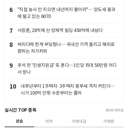
6
"직접 농사 안 지으면 내년까지 팔아라"… 양도세 중과
에 떨고 있는 6070
7
서장훈, 28억에 산 양재역 빌딩 450억에 내놨다
8
박리다매 한계 부딪혔나… 국내선 가격 올리고 해외로
향하는 저가커피
9
추석 전 '민생지원금' 또 푼다…1인당 최대 50만원 어디
서 받나
10
내후년부터 1주택자·3주택자 종부세 격차 커진다…
시가 100억 안팎 수준부터는 줄어
실시간 TOP 종목
08.09
장마감
상승
하락
거래대금
거래량