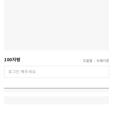
100자평
도움말
삭제기준