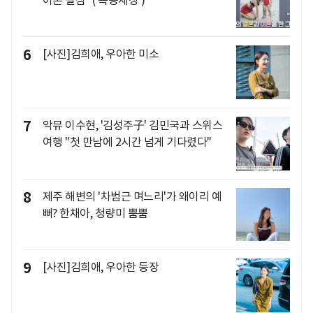
6
[사진]김희애, 우아한 미소
7
악뮤 이수현, '김성주子' 김민국과 스위스
여행 "첫 만남에 2시간 넘게 기다렸다"
8
제주 해변의 '차범근 며느리'가 왜이리 예
뻐? 한채아, 청량미 뿜뿜
9
[사진]김희애, 우아한 등장