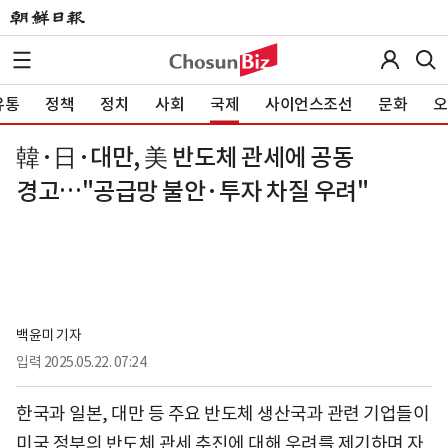
유통
정책
정치
사회
국제
사이언스조선
문화
오
韓·日·대만, 美 반도체 관세에 공동
경고…"공급망 불안·투자 차질 우려"
백윤미 기자
입력
2025.05.22. 07:24
한국과 일본, 대만 등 주요 반도체 생산국과 관련 기업들이
미국 정부의 반도체 관세 추진에 대해 우려를 제기하며 자