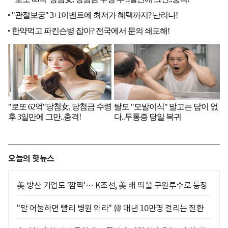
오늘의 핫뉴스
美 방산 기업도 '깜짝'… K조선, 美 배 띄울 구원투수로 등장
"말 어눌하면 빨리 병원 와라" 韓 매년 10만명 걸리는 질환