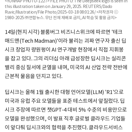
<YONHAP PHOTO-1227> FILE PHOTO: The Deepseek logo is seen in
this illustration taken on January 29, 2025. REUTERS/Dado
Ruvic/Illustration/File Photo/2025-03-18 08:01:26/ <저작권자 ⓒ
1980-2025 ㈜연합뉴스. 무단 전재 재배포 금지, AI 학습 및 활용 금지>
14일(현지 시각) 블룸버그 비즈니스위크에 따르면 '테크
매드맨(Tech Madman)'이라 불리는 괴짜 연구자 출신 딥
시크 창업자 량원펑이 AI 연구개발 현장에서 직접 지휘봉
을 잡고 있다. 그의 리더십 아래 급성장한 딥시크는 실리콘
밸리 중심 질서에 균열을 내며, 미국의 AI 산업 전략 전반에
근본적 물음을 던지고 있다.
딥시크는 올해 1월 출시한 대형 언어모델(LLM) 'R1'으로
미국과 유럽 주요 모델들을 표준 테스트에서 앞질렀다. 딥
시크 주장에 따르면 챗GPT-4 대비 5% 수준의 비용만으로
모델을 완성했으며, 이 발표 직후 글로벌 클라우드 기업들
이 앞다퉈 딥시크와의 협력을 추진했다. 클라우드서비스