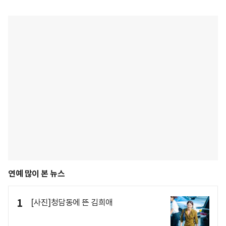
연예 많이 본 뉴스
1
[사진]청담동에 뜬 김희애