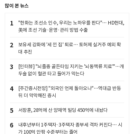
많이 본 뉴스
1
"한화는 조선소 인수, 우리는 노하우를 판다"… HD현대,
美에 조선 기술·운영·관리 방법 수출
2
보유세 강화에 '세 낀 집' 퇴로… 토허제 실거주 예외 확
대 추진
3
[인터뷰] "뇌졸중 골든타임 지키는 '뇌동맥류 치료'"…개
두술 없이 혈관 타고 들어가 막는다
4
[주간증시전망] "외국인 언제 돌아오나"…역대급 반등
뒤 더 막막해진 증시
5
서장훈, 28억에 산 양재역 빌딩 450억에 내놨다
6
내후년부터 1주택자·3주택자 종부세 격차 커진다… 시
가 100억 안팎 수준부터는 줄어