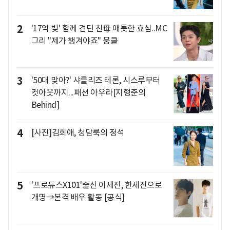
2
'17억 빚' 함께 견딘 친母 애틋한 효심..MC
그리 "제가 챙겨야죠" 뭉클
3
'50대 맞아?' 샤를리즈 테론, 시스루부터
컷아웃까지...패션 아우라[지형준의
Behind]
4
[사진]김희애, 청담룩의 정석
5
'프로듀스X101'출신 이세진, 한세진으로
개명→본격 배우 활동 [공식]