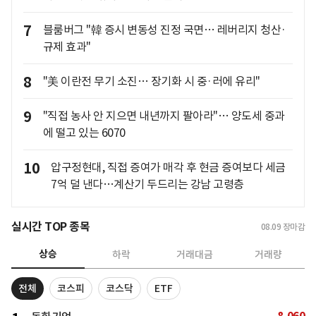
7
블룸버그 "韓 증시 변동성 진정 국면… 레버리지 청산·
규제 효과"
8
"美 이란전 무기 소진… 장기화 시 중·러에 유리"
9
"직접 농사 안 지으면 내년까지 팔아라"… 양도세 중과
에 떨고 있는 6070
10
압구정현대, 직접 증여가 매각 후 현금 증여보다 세금
7억 덜 낸다…계산기 두드리는 강남 고령층
실시간 TOP 종목
08.09
장마감
상승
하락
거래대금
거래량
전체
코스피
코스닥
ETF