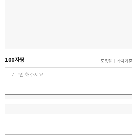
100자평
도움말
삭제기준