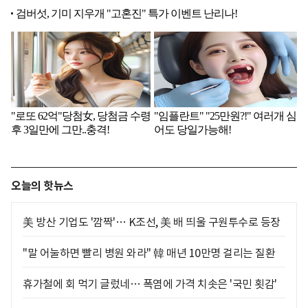
오늘의 핫뉴스
美 방산 기업도 '깜짝'… K조선, 美 배 띄울 구원투수로 등장
"말 어눌하면 빨리 병원 와라" 韓 매년 10만명 걸리는 질환
휴가철에 회 먹기 글렀네… 폭염에 가격 치솟은 '국민 횟감'