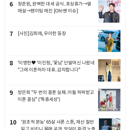
6
정준원, 완벽한 대세 공식..포상휴가→열
애설→팬미팅 매진 [Oh!쎈 이슈]
7
[사진]김희애, 우아한 등장
8
'이병헌♥ '이민정, '꽃남' 단발여신 나왔네
"그래 이혼하자 대표..감쟈합니다"
9
방은희 "두 번의 결혼 실패..아들 허락받고
이혼 결심" ('특종세상')
10
'원초적 본능' 65살 샤론 스톤, 재산 절반
잃고 비키니 몸매 공개..엉덩이 파격 노출