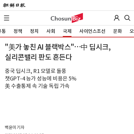
유통
정책
정치
사회
국제
사이언스조선
문화
오
"美가 놓친 AI 블랙박스"…中 딥시크,
실리콘밸리 판도 흔든다
중국 딥시크, R1 모델로 돌풍
챗GPT-4 능가 성능에 비용은 5%
美 수출통제 속 기술 독립 가속
백윤미 기자