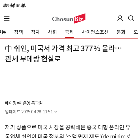
유통
정책
정치
사회
국제
사이언스조선
문화
오
中 쉬인, 미국서 가격 최고 377% 올라…
관세 부메랑 현실로
베이징=이은영 특파원
업데이트
2025.04.28. 11:51
저가 상품으로 미국 시장을 공략해온 중국 대형 온라인 유
통업체 쉬인이 미국 정부의 '소액 면제 제도'(de minimis)