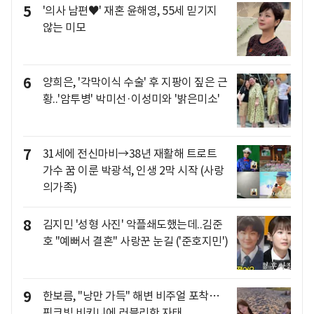
5
'의사 남편♥' 재혼 윤해영, 55세 믿기지
않는 미모
6
양희은, '각막이식 수술' 후 지팡이 짚은 근
황..'암투병' 박미선·이성미와 '밝은미소'
7
31세에 전신마비→38년 재활해 트로트
가수 꿈 이룬 박광석, 인생 2막 시작 (사랑
의가족)
8
김지민 '성형 사진' 악플쇄도했는데..김준
호 "예뻐서 결혼" 사랑꾼 눈길 ('준호지민')
9
한보름, "낭만 가득" 해변 비주얼 포착…
핑크빛 비키니에 러블리한 자태