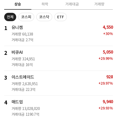
상승
하락
거래대금
거래량
전체
코스피
코스닥
ETF
4,550
1
유니켐
+
30
%
거래량
60,138
거래대금
2.7억
5,050
2
비큐AI
+
29.99
%
거래량
324,951
거래대금
16억
928
3
이스트에이드
+
29.97
%
거래량
2,620,951
거래대금
22.3억
9,940
4
매드업
+
29.93
%
거래량
13,028,020
거래대금
1190.7억