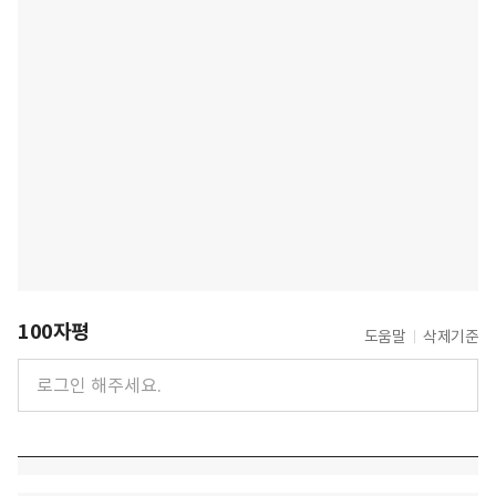
100자평
도움말
삭제기준