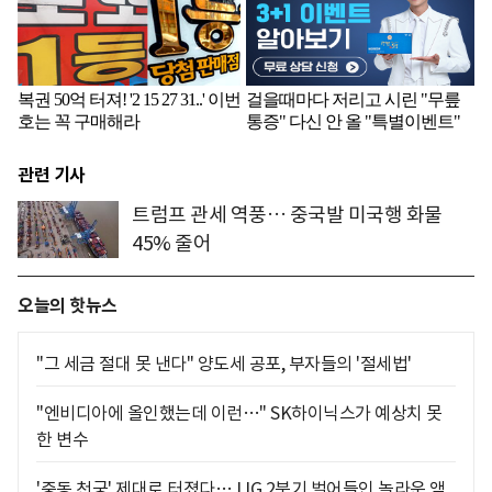
관련 기사
트럼프 관세 역풍… 중국발 미국행 화물
45% 줄어
오늘의 핫뉴스
"그 세금 절대 못 낸다" 양도세 공포, 부자들의 '절세법'
"엔비디아에 올인했는데 이런…" SK하이닉스가 예상치 못
한 변수
'중동 천궁' 제대로 터졌다… LIG 2분기 벌어들인 놀라운 액