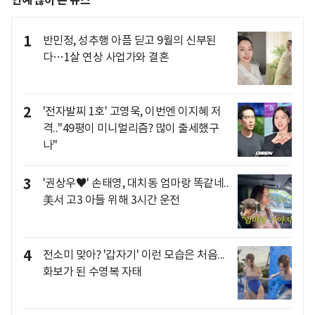
연예 많이 본 뉴스
1
반민정, 성추행 아픔 딛고 9월의 신부된
다…1살 연상 사업가와 결혼
2
'전자발찌 1호' 고영욱, 이번엔 이지혜 저
격.."49평이 미니멀리즘? 많이 출세했구
나"
3
'권상우♥' 손태영, 대치동 엄마랑 똑같네..
美서 고3 아들 위해 3시간 운전
4
전소미 맞아? '갑자기' 이런 모습은 처음...
화보가 된 수영복 자태