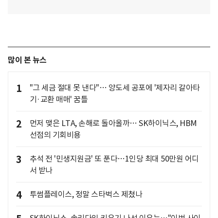
많이 본 뉴스
1
"그 세금 절대 못 낸다"… 양도세 공포에 '제자리 갈아타
기·교환 매매' 꿈틀
2
먼저 맺은 LTA, 손해로 돌아올까… SK하이닉스, HBM
선점의 기회비용
3
추석 전 '민생지원금' 또 푼다…1인당 최대 50만원 어디
서 받나
4
투썸플레이스, 정말 스타벅스 제쳤나
SK하이닉스, 솔리다임 키우기 나선 이유는…"이번 사이