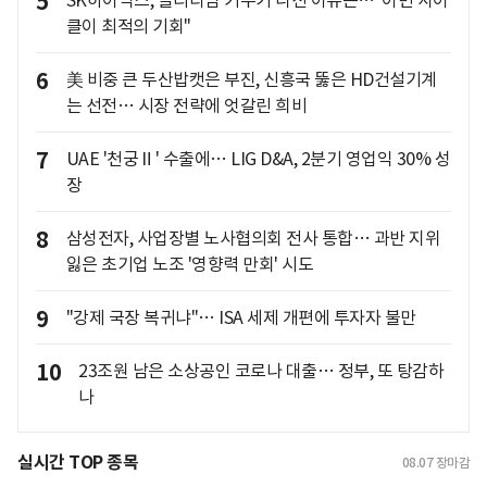
5
클이 최적의 기회"
6
美 비중 큰 두산밥캣은 부진, 신흥국 뚫은 HD건설기계
는 선전… 시장 전략에 엇갈린 희비
7
UAE '천궁Ⅱ' 수출에… LIG D&A, 2분기 영업익 30% 성
장
8
삼성전자, 사업장별 노사협의회 전사 통합… 과반 지위
잃은 초기업 노조 '영향력 만회' 시도
9
"강제 국장 복귀냐"… ISA 세제 개편에 투자자 불만
10
23조원 남은 소상공인 코로나 대출… 정부, 또 탕감하
나
실시간 TOP 종목
08.07
장마감