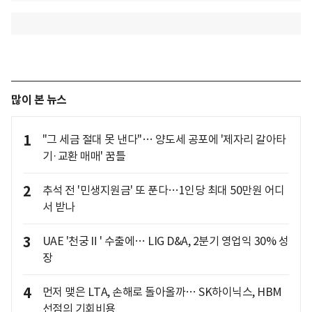
많이 본 뉴스
1
"그 세금 절대 못 낸다"… 양도세 공포에 '제자리 갈아타
기·교환 매매' 꿈틀
2
추석 전 '민생지원금' 또 푼다…1인당 최대 50만원 어디
서 받나
3
UAE '천궁Ⅱ' 수출에… LIG D&A, 2분기 영업익 30% 성
장
4
먼저 맺은 LTA, 손해로 돌아올까… SK하이닉스, HBM
선점의 기회비용