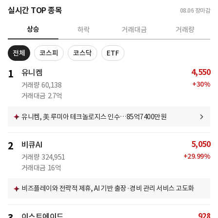
실시간 TOP 종목
08.06
장마감
상승
하락
거래대금
거래량
전체
코스피
코스닥
ETF
4,550
1
유니켐
+
30
%
거래량
60,138
거래대금
2.7억
유니켐, 美 루미아 테크놀로지스 인수…85억7400만원
5,050
2
비큐AI
+
29.99
%
거래량
324,951
거래대금
16억
비즈플레이와 전략적 제휴, AI 기반 출장·경비 관리 서비스 고도화
928
이스트에이드