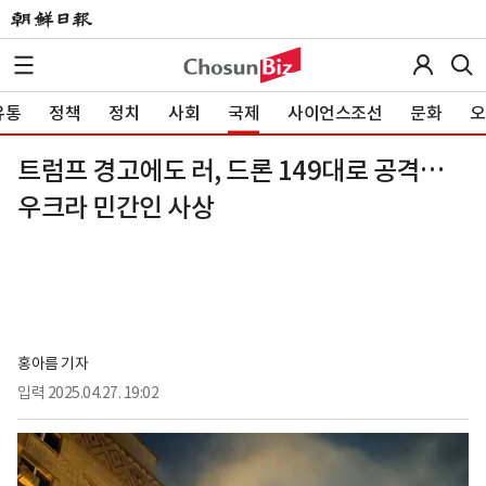
유통
정책
정치
사회
국제
사이언스조선
문화
오
트럼프 경고에도 러, 드론 149대로 공격…
우크라 민간인 사상
홍아름 기자
입력
2025.04.27. 19:02