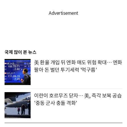
국제 많이 본 뉴스
美 환율 개입 뒤 엔화 매도 위험 확대… 엔화
팔아 돈 벌던 투기세력 '먹구름'
이란이 호르무즈 닫자… 美, 즉각 보복 공습
'중동 군사 충돌 격화'