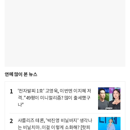
연예 많이 본 뉴스
1
'전자발찌 1호' 고영욱, 이번엔 이지혜 저
격.."49평이 미니멀리즘? 많이 출세했구
나"
2
샤를리즈 테론, '박진영 비닐바지' 생각나
는 비닐치마..이걸 이렇게 소화해? [핫피