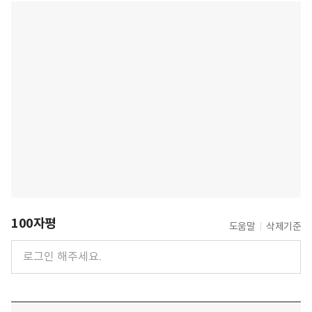
100자평
도움말
삭제기준