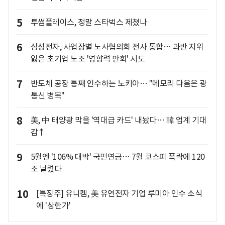
5
투썸플레이스, 정말 스타벅스 제쳤나
6
삼성전자, 사업장별 노사협의회 전사 통합… 과반 지위
잃은 초기업 노조 '영향력 만회' 시도
7
반도체 공장 통째 인수하는 노키아… "메모리 다음은 광
통신 병목"
8
美, 中 태양광 막을 '역대급 카드' 내놨다… 韓 업계 기대
감↑
9
5월엔 '106% 대박' 국민연금… 7월 코스피 폭락에 120
조 날렸다
10
[특징주] 유니켐, 美 유연전자 기업 루미아 인수 소식
에 '상한가'