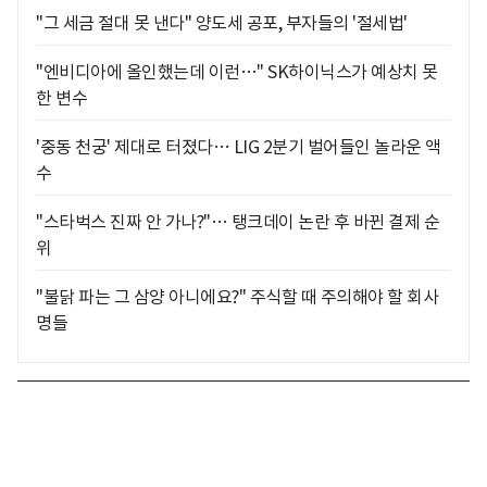
"그 세금 절대 못 낸다" 양도세 공포, 부자들의 '절세법'
"엔비디아에 올인했는데 이런…" SK하이닉스가 예상치 못
한 변수
'중동 천궁' 제대로 터졌다… LIG 2분기 벌어들인 놀라운 액
수
"스타벅스 진짜 안 가나?"… 탱크데이 논란 후 바뀐 결제 순
위
"불닭 파는 그 삼양 아니에요?" 주식할 때 주의해야 할 회사
명들