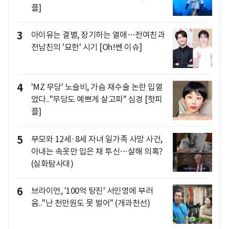
플]
3
아이유는 결별, 장기하는 열애…전여친과
전남친의 '묘한' 시기 [Oh!쎈 이슈]
4
'MZ 무당' 노슬비, 가슴 재수술 논란 입열
었다.."무당도 예쁘게 살고파" 심경 [핫피
플]
5
부모와 12세·8세 자녀 일가족 사망 사건,
아내는 속옷만 입은 채 투신…살해 의혹?
(실화탐사대)
6
브라이언, '100억 탕진' 서인영에 부러
움.."난 천만원도 못 벌어" (개과천선)