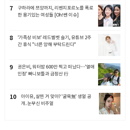
7
구하라에 쯔양까지, 리벤지포르노를 폭로
한 용기있는 여성들 [Oh!쎈 이슈]
8
'가족상 비보' 레드벨벳 슬기, 유튜브 2주
간 휴식 "너른 양해 부탁드린다"
9
권은비, 워터밤 600만 찍고 떠났다…'열애
인정' 빠니보틀과 금정산 行
10
아이유, 살찐 거 맞아? '굴욕無' 생얼 공
개..눈부신 비주얼