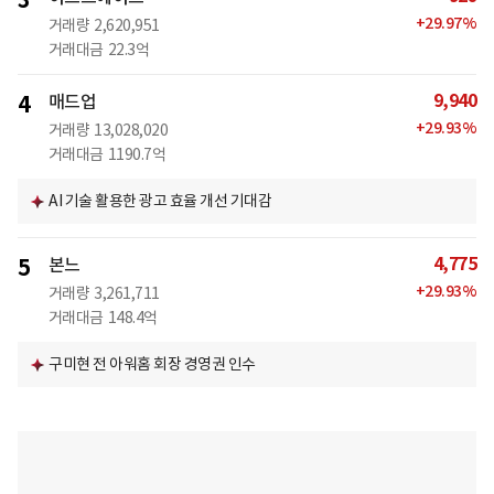
3
+
29.97
%
거래량
2,620,951
거래대금
22.3억
9,940
4
매드업
+
29.93
%
거래량
13,028,020
거래대금
1190.7억
AI 기술 활용한 광고 효율 개선 기대감
4,775
5
본느
+
29.93
%
거래량
3,261,711
거래대금
148.4억
구미현 전 아워홈 회장 경영권 인수