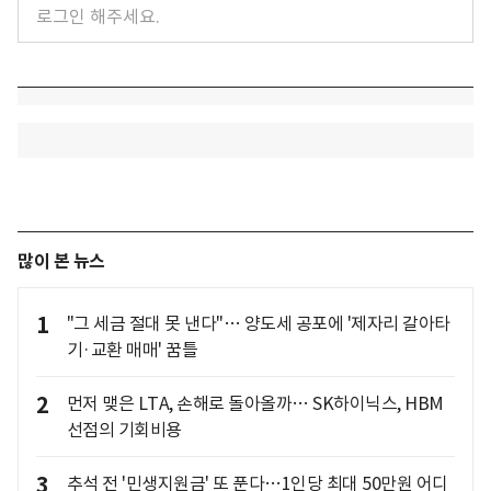
많이 본 뉴스
1
"그 세금 절대 못 낸다"… 양도세 공포에 '제자리 갈아타
기·교환 매매' 꿈틀
2
먼저 맺은 LTA, 손해로 돌아올까… SK하이닉스, HBM
선점의 기회비용
3
추석 전 '민생지원금' 또 푼다…1인당 최대 50만원 어디