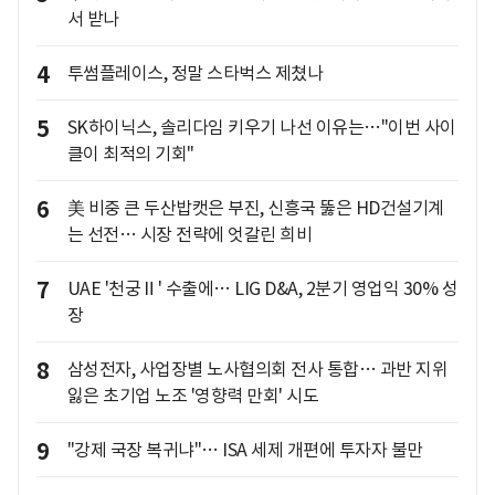
서 받나
4
투썸플레이스, 정말 스타벅스 제쳤나
5
SK하이닉스, 솔리다임 키우기 나선 이유는…"이번 사이
클이 최적의 기회"
6
美 비중 큰 두산밥캣은 부진, 신흥국 뚫은 HD건설기계
는 선전… 시장 전략에 엇갈린 희비
7
UAE '천궁Ⅱ' 수출에… LIG D&A, 2분기 영업익 30% 성
장
8
삼성전자, 사업장별 노사협의회 전사 통합… 과반 지위
잃은 초기업 노조 '영향력 만회' 시도
9
"강제 국장 복귀냐"… ISA 세제 개편에 투자자 불만