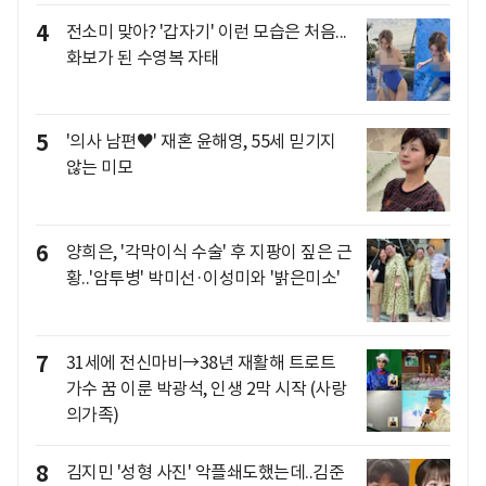
4
전소미 맞아? '갑자기' 이런 모습은 처음...
화보가 된 수영복 자태
5
'의사 남편♥' 재혼 윤해영, 55세 믿기지
않는 미모
6
양희은, '각막이식 수술' 후 지팡이 짚은 근
황..'암투병' 박미선·이성미와 '밝은미소'
7
31세에 전신마비→38년 재활해 트로트
가수 꿈 이룬 박광석, 인생 2막 시작 (사랑
의가족)
8
김지민 '성형 사진' 악플쇄도했는데..김준