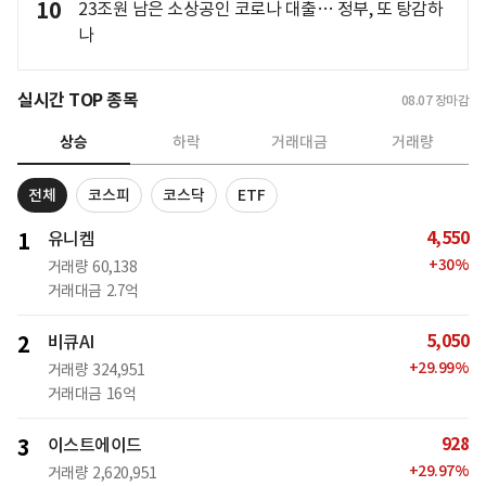
10
23조원 남은 소상공인 코로나 대출… 정부, 또 탕감하
나
실시간 TOP 종목
08.07
장마감
상승
하락
거래대금
거래량
전체
코스피
코스닥
ETF
4,550
1
유니켐
+
30
%
거래량
60,138
거래대금
2.7억
5,050
2
비큐AI
+
29.99
%
거래량
324,951
거래대금
16억
928
3
이스트에이드
+
29.97
%
거래량
2,620,951