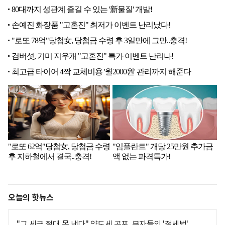
오늘의 핫뉴스
"그 세금 절대 못 낸다" 양도세 공포, 부자들의 '절세법'