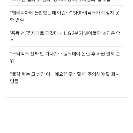
"엔비디아에 올인했는데 이런…" SK하이닉스가 예상치 못
한 변수
'중동 천궁' 제대로 터졌다… LIG 2분기 벌어들인 놀라운 액
수
"스타벅스 진짜 안 가나?"… 탱크데이 논란 후 바뀐 결제 순
위
"불닭 파는 그 삼양 아니에요?" 주식할 때 주의해야 할 회사
명들