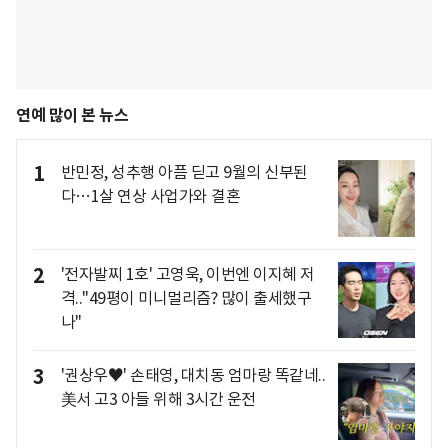
연예 많이 본 뉴스
1
반민정, 성추행 아픔 딛고 9월의 신부된
다…1살 연상 사업가와 결혼
2
'전자발찌 1호' 고영욱, 이번엔 이지혜 저
격.."49평이 미니멀리즘? 많이 출세했구
나"
3
'권상우♥' 손태영, 대치동 엄마랑 똑같네..
美서 고3 아들 위해 3시간 운전