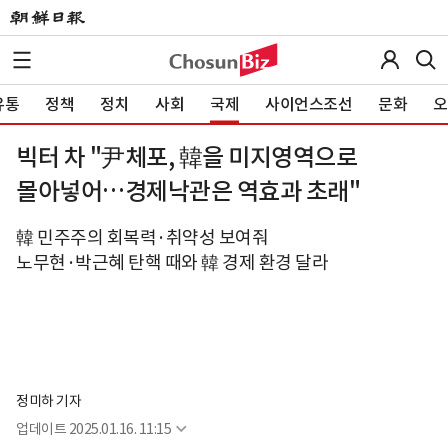
유통
정책
정치
사회
국제
사이언스조선
문화
오
빅터 차 "尹체포, 韓을 미지영역으로
몰아넣어…경제낙관은 역효과 초래"
韓 민주주의 회복력·취약성 보여줘
노무현·박근혜 탄핵 때와 韓 경제 환경 달라
정미하 기자
업데이트
2025.01.16. 11:15