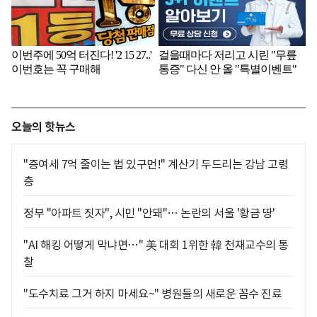
오늘의 핫뉴스
"증여세 7억 줄이는 법 있구먼!" 계산기 두드리는 강남 고령
층
정부 "아파트 짓자", 시민 "안돼"… 논란의 서울 '황금 땅'
"AI 해킹 어떻게 막냐면…" 美 대회 1위한 韓 천재교수의 통
찰
"도수치료 그거 하지 마세요~" 병원들의 새로운 꼼수 진료