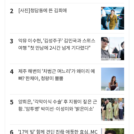
2
[사진]청담동에 뜬 김희애
3
악뮤 이수현, '김성주子' 김민국과 스위스
여행 "첫 만남에 2시간 넘게 기다렸다"
4
제주 해변의 '차범근 며느리'가 왜이리 예
뻐? 한채아, 청량미 뿜뿜
5
양희은, '각막이식 수술' 후 지팡이 짚은 근
황..'암투병' 박미선·이성미와 '밝은미소'
6
'17억 빚' 함께 견딘 친母 애틋한 효심..MC