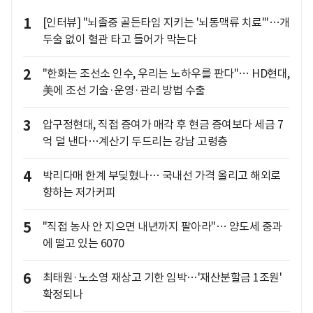
1
[인터뷰] "뇌졸중 골든타임 지키는 '뇌동맥류 치료'"…개
두술 없이 혈관 타고 들어가 막는다
2
"한화는 조선소 인수, 우리는 노하우를 판다"… HD현대,
美에 조선 기술·운영·관리 방법 수출
3
압구정현대, 직접 증여가 매각 후 현금 증여보다 세금 7
억 덜 낸다…계산기 두드리는 강남 고령층
4
박리다매 한계 부딪혔나… 국내선 가격 올리고 해외로
향하는 저가커피
5
"직접 농사 안 지으면 내년까지 팔아라"… 양도세 중과
에 떨고 있는 6070
6
최태원·노소영 재상고 기한 임박…'재산분할금 1조원'
확정되나