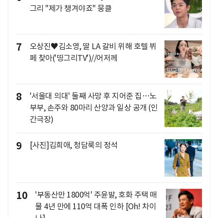
그리 "제가 챙겨야죠" 뭉클
7
오상진♥김소영, 딸 LA 갈비 위해 호텔 뷔
페 찾아('띵그리TV')//어저께
8
'서울대 의대' 둘째 사망 후 지어준 집…노
부부, 손주와 80마리 산양과 일상 공개 (인
간극장)
9
[사진]김희애, 청담룩의 정석
10
'부동산만 1800억' 주윤발, 호화 주택 매
물 4년 만에 110억 대폭 인하 [Oh! 차이
나]