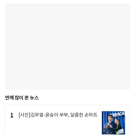
연예 많이 본 뉴스
1
[사진]김무열-윤승아 부부, 달콤한 손하트