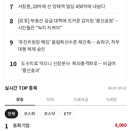
7
서장훈, 28억에 산 양재역 빌딩 450억에 내놨다
8
[르포] 부동산 공급 대책에 뜨거운 감자된 '용산공원'…
시민들은 "녹지 지켜야"
9
'추진위원장 해임' 올림픽선수촌 재건축… 송파구, 직무
대행 체제 승인
10
도수치료 막으니 신장분사·체외충격파로… 비급여
'풍선효과'
실시간 TOP 종목
08.09
장마감
상승
하락
거래대금
거래량
전체
코스피
코스닥
ETF
8,060
1
동화기업