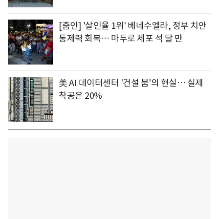
[줌인] '살인율 1위' 베네수엘라, 정부 치안
통제력 회복… 마두로 체포 석 달 만
美 AI 데이터센터 '건설 붐'의 현실… 실제
착공은 20%