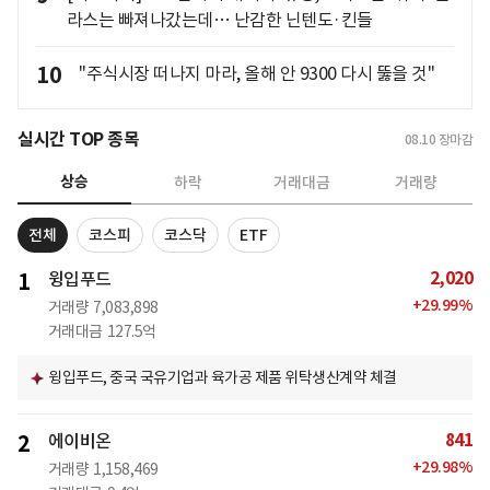
라스는 빠져나갔는데… 난감한 닌텐도·킨들
10
"주식시장 떠나지 마라, 올해 안 9300 다시 뚫을 것"
실시간 TOP 종목
08.10
장마감
상승
하락
거래대금
거래량
전체
코스피
코스닥
ETF
2,020
1
윙입푸드
+
29.99
%
거래량
7,083,898
거래대금
127.5억
윙입푸드, 중국 국유기업과 육가공 제품 위탁생산계약 체결
841
2
에이비온
+
29.98
%
거래량
1,158,469