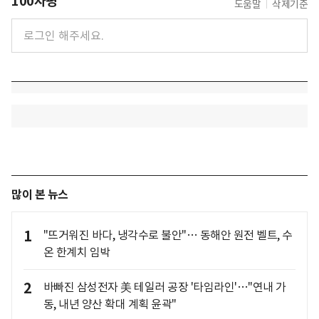
100자평
도움말
삭제기준
많이 본 뉴스
1
"뜨거워진 바다, 냉각수로 불안"… 동해안 원전 벨트, 수
온 한계치 임박
2
바빠진 삼성전자 美 테일러 공장 '타임라인'…"연내 가
동, 내년 양산 확대 계획 윤곽"