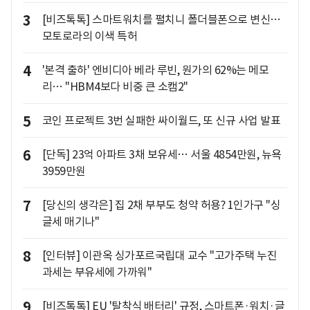
3
[비즈톡톡] 스마트워치를 펼치니 폴더블폰으로 변신…
모토로라의 이색 특허
4
'본격 출하' 엔비디아 베라 루빈, 원가의 62%는 메모
리… "HBM4보다 비중 큰 소캠2"
5
코인 프로젝트 3번 실패한 싸이월드, 또 신규 사업 발표
6
[단독] 23억 아파트 3채 보유세… 서울 4854만원, 뉴욕
3959만원
7
[당신의 생각은] 집 2채 부부도 청약 허용? 1인가구 "싱
글세 매기나"
8
[인터뷰] 이관옥 싱가포르국립대 교수 "고가주택 누진
과세는 부유세에 가까워"
9
[비즈톡톡] EU '탈착식 배터리' 규정, 스마트폰·워치·글