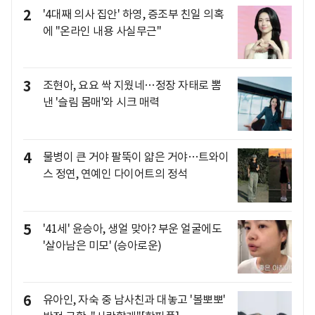
2
'4대째 의사 집안' 하영, 증조부 친일 의혹
에 "온라인 내용 사실무근"
3
조현아, 요요 싹 지웠네…정장 자태로 뽐
낸 '슬림 몸매'와 시크 매력
4
물병이 큰 거야 팔뚝이 얇은 거야…트와이
스 정연, 연예인 다이어트의 정석
5
'41세' 윤승아, 생얼 맞아? 부운 얼굴에도
'살아남은 미모' (승아로운)
6
유아인, 자숙 중 남사친과 대놓고 '볼뽀뽀'