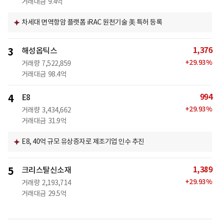
거래대금
9.4억
차세대 면역항암 플랫폼 iRAC 원천기술 美 특허 등록
1,376
3
해성옵틱스
+
29.93
%
거래량
7,522,859
거래대금
98.4억
994
4
E8
+
29.93
%
거래량
3,434,662
거래대금
31.9억
E8, 40억 규모 유상증자로 제조기업 인수 추진
1,389
5
크리스탈신소재
+
29.93
%
거래량
2,193,714
거래대금
29.5억