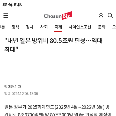
유통
정책
정치
사회
국제
사이언스조선
문화
오
"내년 일본 방위비 80.5조원 편성…역대
최대"
정미하 기자
입력
2024.12.26. 13:36
일본 정부가 2025회계연도(2025년 4월∼2026년 3월) 방
위비로 8조6700억엔(약 80조5000억 원)을 편성할 예정이