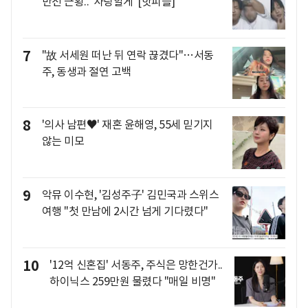
반전 근황.."사랑할게"[핫피플]
7
"故 서세원 떠난 뒤 연락 끊겼다"…서동
주, 동생과 절연 고백
8
'의사 남편♥' 재혼 윤해영, 55세 믿기지
않는 미모
9
악뮤 이수현, '김성주子' 김민국과 스위스
여행 "첫 만남에 2시간 넘게 기다렸다"
10
'12억 신혼집' 서동주, 주식은 망한건가..
하이닉스 259만원 물렸다 "매일 비명"