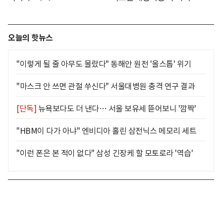
오늘의 핫뉴스
"이렇게 될 줄 아무도 몰랐다" 동해안 원전 '올스톱' 위기
"마스크 안 쓰면 관절 쑤신다" 서울대병원 충격 연구 결과
[단독]
뉴욕보다도 더 낸다… 서울 보유세 뜯어보니 '깜짝'
"HBM이 다가 아냐" 엔비디아 홀린 삼전닉스 메모리 세트
"이런 폰은 본 적이 없다" 삼성 긴장케 할 모토로라 '역습'