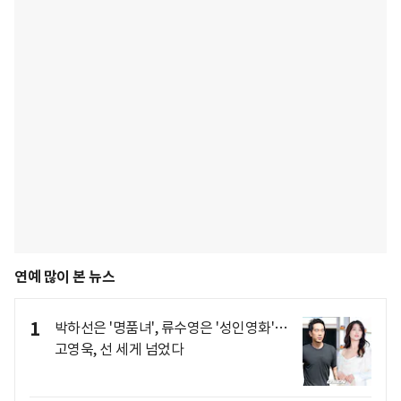
연예 많이 본 뉴스
1
박하선은 '명품녀', 류수영은 '성인영화'…
고영욱, 선 세게 넘었다