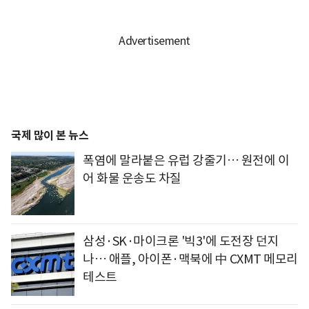
국제 많이 본 뉴스
폭염에 말라붙은 유럽 강줄기… 원전에 이
어 화물 운송도 차질
삼성·SK·마이크론 '빅3'에 도전장 던지
나… 애플, 아이폰·맥북에 中 CXMT 메모리
테스트