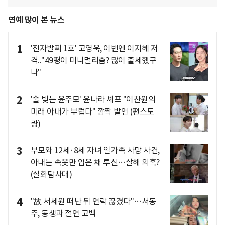
연예 많이 본 뉴스
1
'전자발찌 1호' 고영욱, 이번엔 이지혜 저
격.."49평이 미니멀리즘? 많이 출세했구
나"
2
'술 빚는 윤주모' 윤나라 셰프 "이찬원의
미래 아내가 부럽다" 깜짝 발언 (편스토
랑)
3
부모와 12세·8세 자녀 일가족 사망 사건,
아내는 속옷만 입은 채 투신…살해 의혹?
(실화탐사대)
4
"故 서세원 떠난 뒤 연락 끊겼다"…서동
주, 동생과 절연 고백