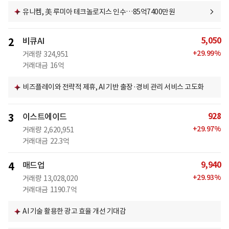
유니켐, 美 루미아 테크놀로지스 인수…85억7400만원
5,050
2
비큐AI
+
29.99
%
거래량
324,951
거래대금
16억
비즈플레이와 전략적 제휴, AI 기반 출장·경비 관리 서비스 고도화
928
3
이스트에이드
+
29.97
%
거래량
2,620,951
거래대금
22.3억
9,940
4
매드업
+
29.93
%
거래량
13,028,020
거래대금
1190.7억
AI 기술 활용한 광고 효율 개선 기대감