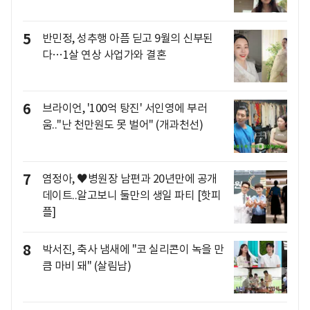
5
반민정, 성추행 아픔 딛고 9월의 신부된
다…1살 연상 사업가와 결혼
6
브라이언, '100억 탕진' 서인영에 부러
움.."난 천만원도 못 벌어" (개과천선)
7
염정아, ♥병원장 남편과 20년만에 공개
데이트..알고보니 둘만의 생일 파티 [핫피
플]
8
박서진, 축사 냄새에 "코 실리콘이 녹을 만
큼 마비 돼" (살림남)