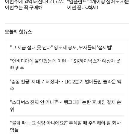
오늘의 핫뉴스
"그 세금 절대 못 낸다" 양도세 공포, 부자들의 '절세법'
"엔비디아에 올인했는데 이런…" SK하이닉스가 예상치 못
한 변수
'중동 천궁' 제대로 터졌다… LIG 2분기 벌어들인 놀라운 액
수
"스타벅스 진짜 안 가나?"… 탱크데이 논란 후 바뀐 결제 순
위
"불닭 파는 그 삼양 아니에요?" 주식할 때 주의해야 할 회사
명들