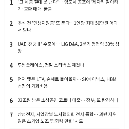
1
"그 세금 절대 못 낸다"… 양도세 공포에 '제자리 갈아타
기·교환 매매' 꿈틀
2
추석 전 '민생지원금' 또 푼다…1인당 최대 50만원 어디
서 받나
3
UAE '천궁Ⅱ' 수출에… LIG D&A, 2분기 영업익 30% 성
장
4
투썸플레이스, 정말 스타벅스 제쳤나
5
먼저 맺은 LTA, 손해로 돌아올까… SK하이닉스, HBM
선점의 기회비용
6
23조원 남은 소상공인 코로나 대출… 정부, 또 탕감하나
7
삼성전자, 사업장별 노사협의회 전사 통합… 과반 지위
잃은 초기업 노조 '영향력 만회' 시도