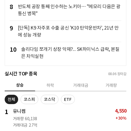
8
반도체 공장 통째 인수하는 노키아… "메모리 다음은 광
통신 병목"
9
[단독] K9 자주포 수출 공신 'K10 탄약운반차', 21년 만
에 성능 개량
10
솔리다임 쪼개기 상장 악재?... SK하이닉스 급락, 본질
은 차익실현
실시간 TOP 종목
08.06
장마감
상승
하락
거래대금
거래량
전체
코스피
코스닥
ETF
4,550
1
유니켐
+
30
%
거래량
60,138
거래대금
2.7억