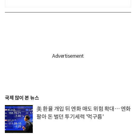
국제 많이 본 뉴스
美 환율 개입 뒤 엔화 매도 위험 확대… 엔화
팔아 돈 벌던 투기세력 '먹구름'