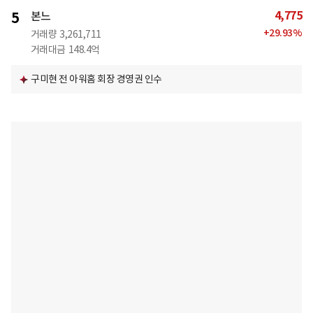
4,775
5
본느
+
29.93
%
거래량
3,261,711
거래대금
148.4억
구미현 전 아워홈 회장 경영권 인수