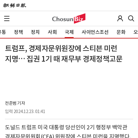
유통
정책
정치
사회
국제
사이언스조선
문화
오
트럼프, 경제자문위원장에 스티븐 미런
지명… 집권 1기 때 재무부 경제정책고문
전준범 기자
입력
2024.12.23. 01:41
도널드 트럼프 미국 대통령 당선인이 2기 행정부 백악관
경제자문위원회(CEA) 위원장에 스티븐 미런을 지명했다.