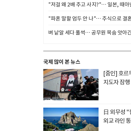
"저걸 왜 2배 주고 사지?"… 일본, 때
"파혼 말할 엄두 안 나"… 주식으로 결
벼 낱알 세다 풀썩… 공무원 목숨 앗아간
국제 많이 본 뉴스
[줌인] 호
지도자 잠행
日 외무성 
외교 라인 통