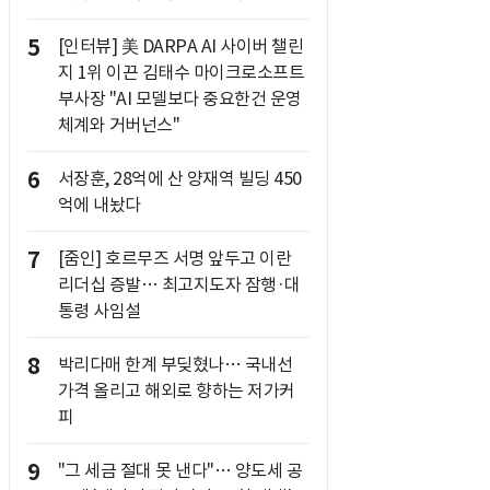
5
[인터뷰] 美 DARPA AI 사이버 챌린
지 1위 이끈 김태수 마이크로소프트
부사장 "AI 모델보다 중요한건 운영
체계와 거버넌스"
6
서장훈, 28억에 산 양재역 빌딩 450
억에 내놨다
7
[줌인] 호르무즈 서명 앞두고 이란
리더십 증발… 최고지도자 잠행·대
통령 사임설
8
박리다매 한계 부딪혔나… 국내선
가격 올리고 해외로 향하는 저가커
피
9
"그 세금 절대 못 낸다"… 양도세 공