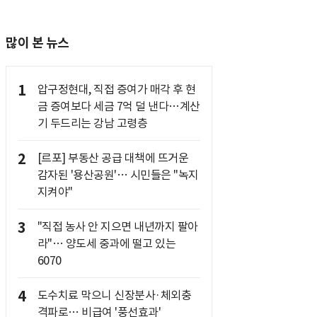
많이 본 뉴스
1
압구정현대, 직접 증여가 매각 후 현
금 증여보다 세금 7억 덜 낸다…계산
기 두드리는 강남 고령층
2
[르포] 부동산 공급 대책에 뜨거운
감자된 '용산공원'… 시민들은 "녹지
지켜야"
3
"직접 농사 안 지으면 내년까지 팔아
라"… 양도세 중과에 떨고 있는
6070
4
도수치료 막으니 신장분사·체외충
격파로… 비급여 '풍선효과'