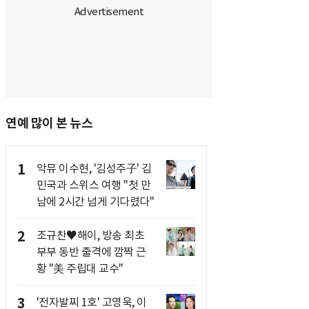
연예 많이 본 뉴스
1
악뮤 이수현, '김성주子' 김
민국과 스위스 여행 "첫 만
남에 2시간 넘게 기다렸다"
2
조규찬♥해이, 방송 최초
부부 동반 출격에 깜짝 근
황 "美 주립대 교수"
3
'전자발찌 1호' 고영욱, 이