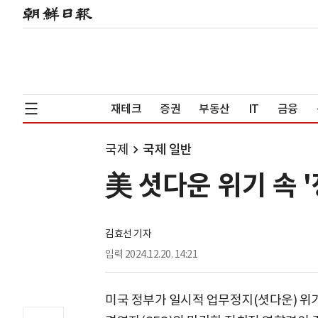
재테크
증권
부동산
IT
금융
국제
국제 일반
美 셧다운 위기 속 
김효선 기자
입력
2024.12.20. 14:21
미국 정부가 일시적 업무정지(셧다운) 위