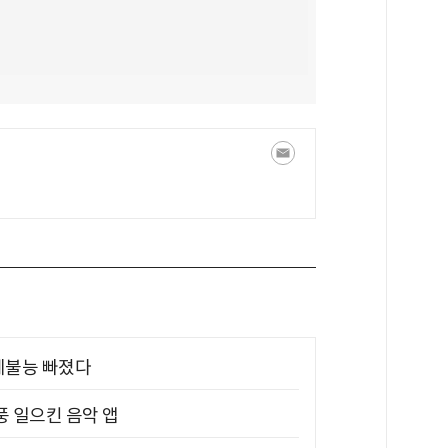
제불능 빠졌다
풍 일으킨 음악 앱