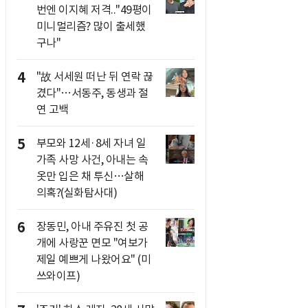
번엔 이지혜 저격.."49평이
미니멀리즘? 많이 출세했
구나"
4
"故 서세원 떠난 뒤 연락 끊
겼다"…서동주, 동생과 절
연 고백
5
부모와 12세·8세 자녀 일
가족 사망 사건, 아내는 속
옷만 입은 채 투신…살해
의혹?(실화탐사대)
6
장동민, 아내 주유진 첫 공
개에 사랑꾼 면모 "여보가
제일 예쁘게 나왔어요" (미
쓰와이프)