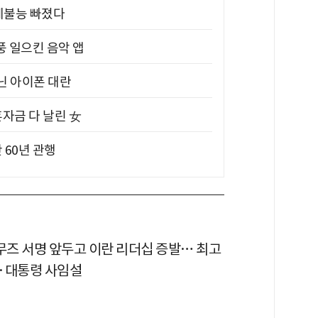
제불능 빠졌다
풍 일으킨 음악 앱
아닌 아이폰 대란
혼자금 다 날린 女
 60년 관행
르무즈 서명 앞두고 이란 리더십 증발… 최고
·대통령 사임설