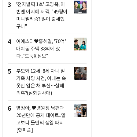
3
'전자발찌 1호' 고영욱, 이
번엔 이지혜 저격.."49평이
미니멀리즘? 많이 출세했
구나"
4
여에스더♥홍혜걸, '70억'
대치동 주택 38억에 샀
다.."도둑X 심보"
5
부모와 12세·8세 자녀 일
가족 사망 사건, 아내는 속
옷만 입은 채 투신…살해
의혹?(실화탐사대)
6
염정아, ♥병원장 남편과
20년만에 공개 데이트..알
고보니 둘만의 생일 파티
[핫피플]