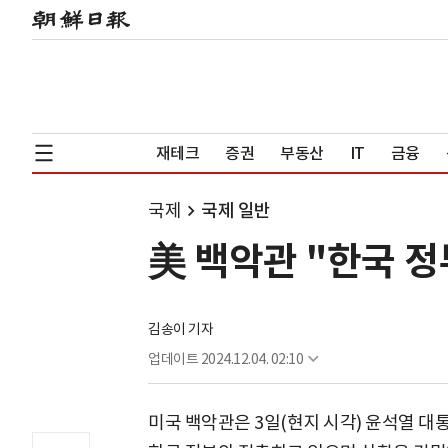
재테크
증권
부동산
IT
금융
국제
국제 일반
美 백악관 "한국 정
김송이 기자
업데이트
2024.12.04. 02:10
미국 백악관은 3일(현지 시각) 윤석열 대