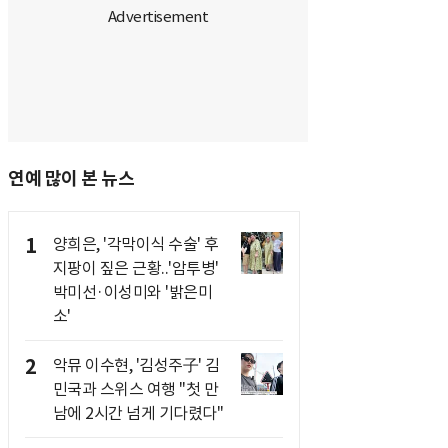
연예 많이 본 뉴스
1
양희은, '각막이식 수술' 후
지팡이 짚은 근황..'암투병'
박미선·이성미와 '밝은미
소'
2
악뮤 이수현, '김성주子' 김
민국과 스위스 여행 "첫 만
남에 2시간 넘게 기다렸다"