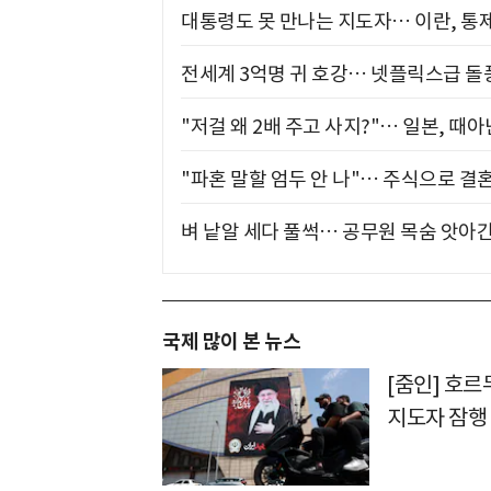
대통령도 못 만나는 지도자… 이란, 통
전세계 3억명 귀 호강… 넷플릭스급 돌
"저걸 왜 2배 주고 사지?"… 일본, 때
"파혼 말할 엄두 안 나"… 주식으로 결
벼 낱알 세다 풀썩… 공무원 목숨 앗아간
국제 많이 본 뉴스
[줌인] 호
지도자 잠행