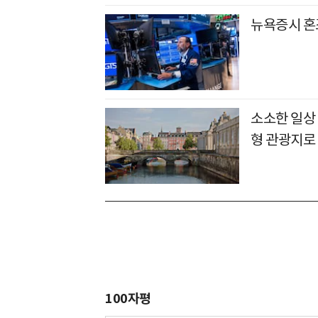
뉴욕증시 혼
소소한 일상
형 관광지로
100자평