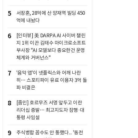
5
서장훈, 28억에 산 양재역 빌딩 450
억에 내놨다
6
[인터뷰] 美 DARPA AI 사이버 챌린
지 1위 이끈 김태수 마이크로소프트
부사장 "AI 모델보다 중요한건 운영
체계와 거버넌스"
7
'음악 앱'이 넷플릭스와 어깨 나란
히… 스포티파이 유료 이용자 3억 돌
파 비결은
8
[줌인] 호르무즈 서명 앞두고 이란
리더십 증발… 최고지도자 잠행·대
통령 사임설
9
주식병합 꼼수도 안 통했다... '동전