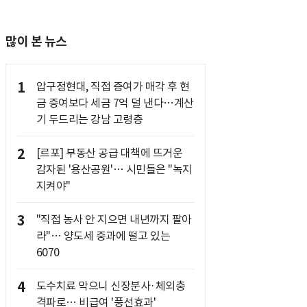
많이 본 뉴스
1
압구정현대, 직접 증여가 매각 후 현
금 증여보다 세금 7억 덜 낸다…계산
기 두드리는 강남 고령층
2
[르포] 부동산 공급 대책에 뜨거운
감자된 '용산공원'… 시민들은 "녹지
지켜야"
3
"직접 농사 안 지으면 내년까지 팔아
라"… 양도세 중과에 떨고 있는
6070
4
도수치료 막으니 신장분사·체외충
격파로… 비급여 '풍선효과'