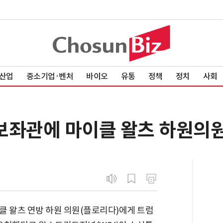
산업
중소기업·벤처
바이오
유통
정책
정치
사회
보좌관에 마이클 왈츠 하원의원
클 왈츠 연방 하원 의원(플로리다)에게 트럼