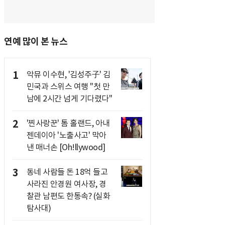
연예 많이 본 뉴스
1
악뮤 이수현, '김성주子' 김
민국과 스위스 여행 "첫 만
남에 2시간 넘게 기다렸다"
2
'찐사랑꾼' 톰 홀랜드, 아내
젠데이아 '노출사고' 막아
낸 매너손 [Oh!llywood]
3
동네 사람들 돈 18억 들고
사라진 안경원 여사장, 경
찰관 남편도 한통속? (실화
탐사대)