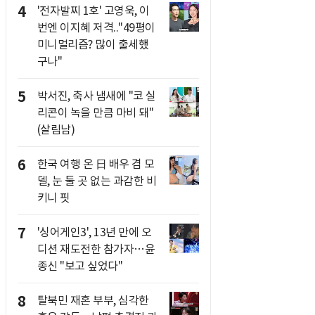
4
'전자발찌 1호' 고영욱, 이
번엔 이지혜 저격.."49평이
미니멀리즘? 많이 출세했
구나"
5
박서진, 축사 냄새에 "코 실
리콘이 녹을 만큼 마비 돼"
(살림남)
6
한국 여행 온 日 배우 겸 모
델, 눈 둘 곳 없는 과감한 비
키니 핏
7
'싱어게인3', 13년 만에 오
디션 재도전한 참가자…윤
종신 "보고 싶었다"
8
탈북민 재혼 부부, 심각한