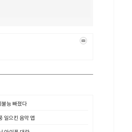
제불능 빠졌다
풍 일으킨 음악 앱