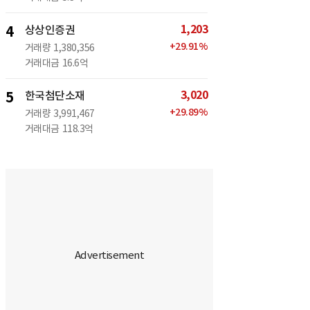
1,203
4
상상인증권
+
29.91
%
거래량
1,380,356
거래대금
16.6억
3,020
5
한국첨단소재
+
29.89
%
거래량
3,991,467
거래대금
118.3억