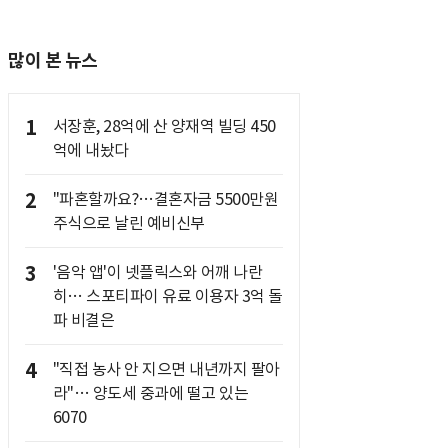
많이 본 뉴스
1
서장훈, 28억에 산 양재역 빌딩 450
억에 내놨다
2
"파혼할까요?…결혼자금 5500만원
주식으로 날린 예비신부
3
'음악 앱'이 넷플릭스와 어깨 나란
히… 스포티파이 유료 이용자 3억 돌
파 비결은
4
"직접 농사 안 지으면 내년까지 팔아
라"… 양도세 중과에 떨고 있는
6070