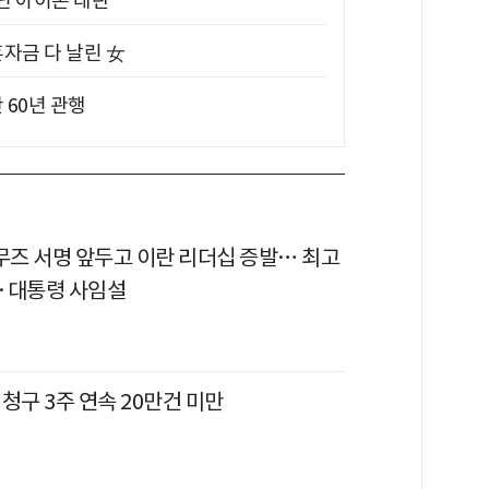
아닌 아이폰 대란
혼자금 다 날린 女
 60년 관행
르무즈 서명 앞두고 이란 리더십 증발… 최고
·대통령 사임설
청구 3주 연속 20만건 미만