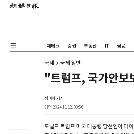
재테크
증권
부동산
IT
금융
국제
국제 일반
"트럼프, 국가안보
정미하 기자
입력
2024.11.12. 09:56
도널드 트럼프 미국 대통령 당선인이 마이