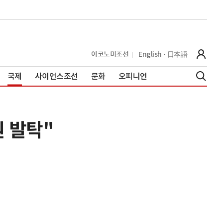
이코노미조선
English
日本語
국제
사이언스조선
문화
오피니언
 발탁"