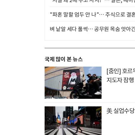
"저걸 왜 2배 주고 사지?"… 일본, 때
"파혼 말할 엄두 안 나"… 주식으로 결
벼 낱알 세다 풀썩… 공무원 목숨 앗아간
국제 많이 본 뉴스
[줌인] 호
지도자 잠행
美 실업수당 