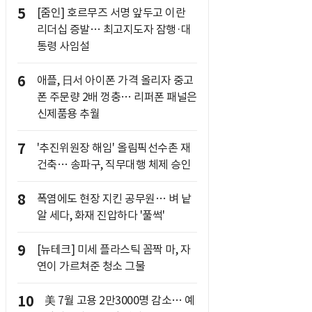
5
[줌인] 호르무즈 서명 앞두고 이란
리더십 증발… 최고지도자 잠행·대
통령 사임설
6
애플, 日서 아이폰 가격 올리자 중고
폰 주문량 2배 껑충… 리퍼폰 패널은
신제품용 추월
7
'추진위원장 해임' 올림픽선수촌 재
건축… 송파구, 직무대행 체제 승인
8
폭염에도 현장 지킨 공무원… 벼 낱
알 세다, 화재 진압하다 '풀썩'
9
[뉴테크] 미세 플라스틱 꼼짝 마, 자
연이 가르쳐준 청소 그물
10
美 7월 고용 2만3000명 감소… 예