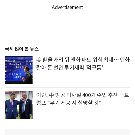
국제 많이 본 뉴스
美 환율 개입 뒤 엔화 매도 위험 확대… 엔화
팔아 돈 벌던 투기세력 '먹구름'
이란, 中 방공 미사일 400기 수입 추진… 트
럼프 "무기 제공 시 실망할 것"