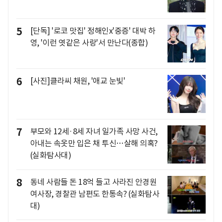
5
[단독] '로코 맛집' 정해인x'중증' 대박 하
영, '이런 엿같은 사랑'서 만난다(종합)
6
[사진]클라씨 채원, '애교 눈빛'
7
부모와 12세·8세 자녀 일가족 사망 사건,
아내는 속옷만 입은 채 투신…살해 의혹?
(실화탐사대)
8
동네 사람들 돈 18억 들고 사라진 안경원
여사장, 경찰관 남편도 한통속? (실화탐사
대)