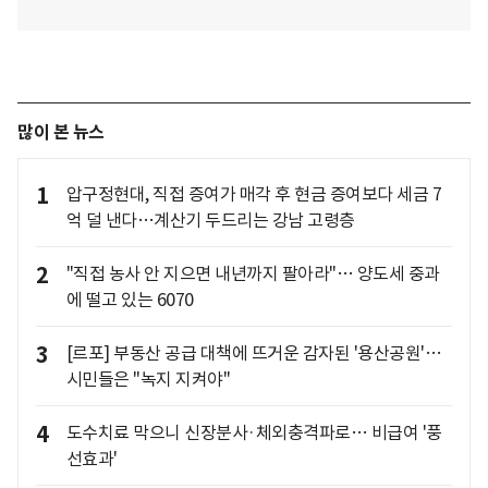
많이 본 뉴스
1
압구정현대, 직접 증여가 매각 후 현금 증여보다 세금 7
억 덜 낸다…계산기 두드리는 강남 고령층
2
"직접 농사 안 지으면 내년까지 팔아라"… 양도세 중과
에 떨고 있는 6070
3
[르포] 부동산 공급 대책에 뜨거운 감자된 '용산공원'…
시민들은 "녹지 지켜야"
4
도수치료 막으니 신장분사·체외충격파로… 비급여 '풍
선효과'