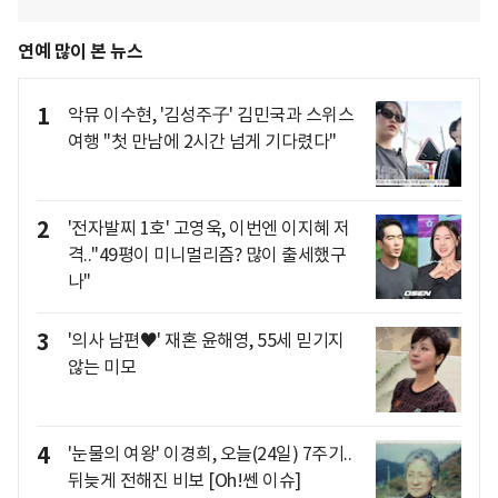
연예 많이 본 뉴스
1
악뮤 이수현, '김성주子' 김민국과 스위스
여행 "첫 만남에 2시간 넘게 기다렸다"
2
'전자발찌 1호' 고영욱, 이번엔 이지혜 저
격.."49평이 미니멀리즘? 많이 출세했구
나"
3
'의사 남편♥' 재혼 윤해영, 55세 믿기지
않는 미모
4
'눈물의 여왕' 이경희, 오늘(24일) 7주기..
뒤늦게 전해진 비보 [Oh!쎈 이슈]