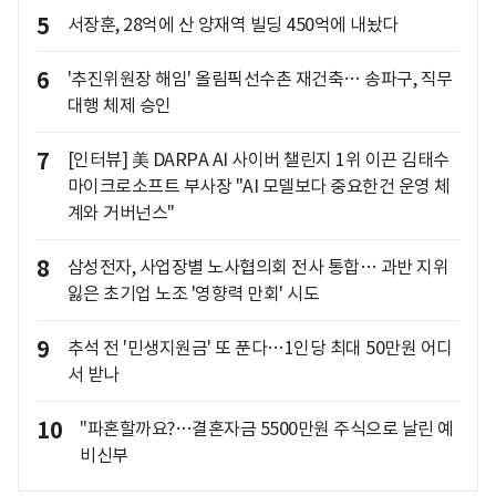
5
서장훈, 28억에 산 양재역 빌딩 450억에 내놨다
6
'추진위원장 해임' 올림픽선수촌 재건축… 송파구, 직무
대행 체제 승인
7
[인터뷰] 美 DARPA AI 사이버 챌린지 1위 이끈 김태수
마이크로소프트 부사장 "AI 모델보다 중요한건 운영 체
계와 거버넌스"
8
삼성전자, 사업장별 노사협의회 전사 통합… 과반 지위
잃은 초기업 노조 '영향력 만회' 시도
9
추석 전 '민생지원금' 또 푼다…1인당 최대 50만원 어디
서 받나
10
"파혼할까요?…결혼자금 5500만원 주식으로 날린 예
비신부