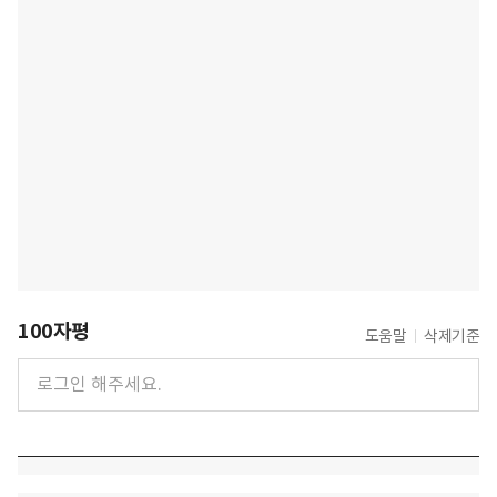
100자평
도움말
삭제기준