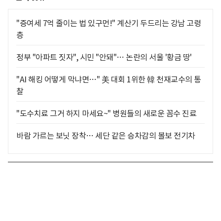
"증여세 7억 줄이는 법 있구먼!" 계산기 두드리는 강남 고령
층
정부 "아파트 짓자", 시민 "안돼"… 논란의 서울 '황금 땅'
"AI 해킹 어떻게 막냐면…" 美 대회 1위한 韓 천재교수의 통
찰
"도수치료 그거 하지 마세요~" 병원들의 새로운 꼼수 진료
바람 가르는 보닛 장착… 세단 같은 승차감의 볼보 전기차