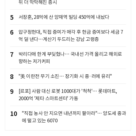
뒤 더 막막해진 증시
5
서장훈, 28억에 산 양재역 빌딩 450억에 내놨다
6
압구정현대, 직접 증여가 매각 후 현금 증여보다 세금 7
억 덜 낸다…계산기 두드리는 강남 고령층
7
박리다매 한계 부딪혔나… 국내선 가격 올리고 해외로
향하는 저가커피
8
"美 이란전 무기 소진… 장기화 시 중·러에 유리"
9
[르포] 사람 대신 로봇 1000대가 '척척'… 롯데마트,
2000억 '제타 스마트센터' 가동
10
"직접 농사 안 지으면 내년까지 팔아라"… 양도세 중과
에 떨고 있는 6070