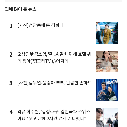
연예 많이 본 뉴스
1
[사진]청담동에 뜬 김희애
2
오상진♥김소영, 딸 LA 갈비 위해 호텔 뷔
페 찾아('띵그리TV')//어저께
3
[사진]김무열-윤승아 부부, 달콤한 손하트
4
악뮤 이수현, '김성주子' 김민국과 스위스
여행 "첫 만남에 2시간 넘게 기다렸다"