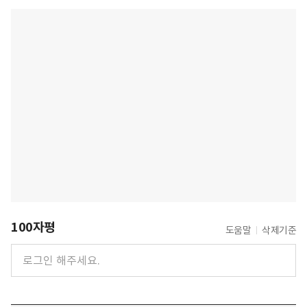
100자평
도움말
삭제기준