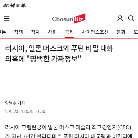
유통
정책
정치
사회
국제
사이언스조선
문화
오
러시아, 일론 머스크와 푸틴 비밀 대화
의혹에 "명백한 가짜정보"
양범수 기자
입력
2024.10.25. 21:50
러시아 크렘린궁이 일론 머스크 테슬라 최고경영자(CEO)
가 지난 2년간 블라디미르 푸틴 러시아 대통령과 비밀리에