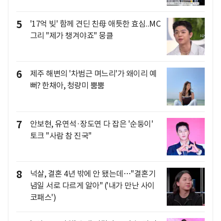
5
'17억 빚' 함께 견딘 친母 애틋한 효심..MC
그리 "제가 챙겨야죠" 뭉클
6
제주 해변의 '차범근 며느리'가 왜이리 예
뻐? 한채아, 청량미 뿜뿜
7
안보현, 유연석·장도연 다 잡은 '순둥이'
토크 "사람 참 진국"
8
넉살, 결혼 4년 밖에 안 됐는데…"결혼기
념일 서로 다르게 알아" ('내가 만난 사이
코패스')