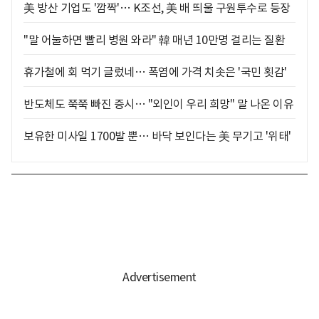
美 방산 기업도 '깜짝'… K조선, 美 배 띄울 구원투수로 등장
"말 어눌하면 빨리 병원 와라" 韓 매년 10만명 걸리는 질환
휴가철에 회 먹기 글렀네… 폭염에 가격 치솟은 '국민 횟감'
반도체도 쭉쭉 빠진 증시… "외인이 우리 희망" 말 나온 이유
보유한 미사일 1700발 뿐… 바닥 보인다는 美 무기고 '위태'