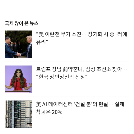
국제 많이 본 뉴스
"美 이란전 무기 소진… 장기화 시 중·러에
유리"
트럼프 장남 前약혼녀, 삼성 조선소 찾아…
"한국 장인정신의 상징"
美 AI 데이터센터 '건설 붐'의 현실… 실제
착공은 20%