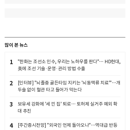
많이 본 뉴스
1
"한화는 조선소 인수, 우리는 노하우를 판다"… HD현대,
美에 조선 기술·운영·관리 방법 수출
2
[인터뷰] "뇌졸중 골든타임 지키는 '뇌동맥류 치료'"…개
두술 없이 혈관 타고 들어가 막는다
3
보유세 강화에 '세 낀 집' 퇴로… 토허제 실거주 예외 확
대 추진
4
[주간증시전망] "외국인 언제 돌아오나"…역대급 반등