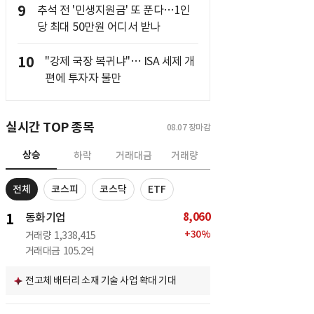
9
추석 전 '민생지원금' 또 푼다…1인
당 최대 50만원 어디서 받나
10
"강제 국장 복귀냐"… ISA 세제 개
편에 투자자 불만
실시간 TOP 종목
08.07
장마감
상승
하락
거래대금
거래량
전체
코스피
코스닥
ETF
8,060
1
동화기업
+
30
%
거래량
1,338,415
거래대금
105.2억
전고체 배터리 소재 기술 사업 확대 기대