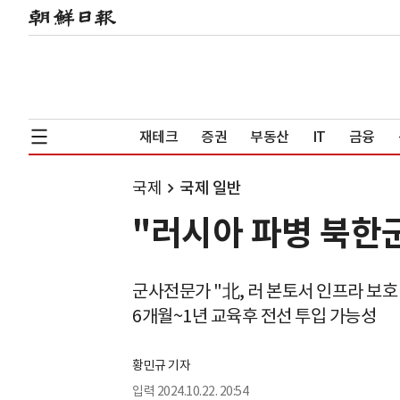
재테크
증권
부동산
IT
금융
국제
국제 일반
"러시아 파병 북한군
군사전문가 "北, 러 본토서 인프라 보호
6개월~1년 교육후 전선 투입 가능성
황민규 기자
입력
2024.10.22. 20:54