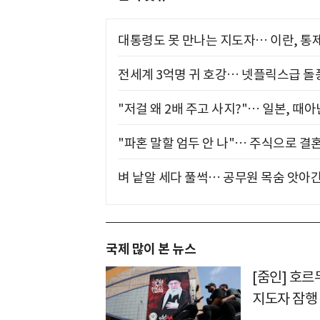
대통령도 못 만나는 지도자… 이란, 통
전세계 3억명 귀 호강… 넷플릭스급 돌
"저걸 왜 2배 주고 사지?"… 일본, 때
"파혼 말할 엄두 안 나"… 주식으로 결
벼 낱알 세다 풀썩… 공무원 목숨 앗아간
국제 많이 본 뉴스
[줌인] 호
지도자 잠행