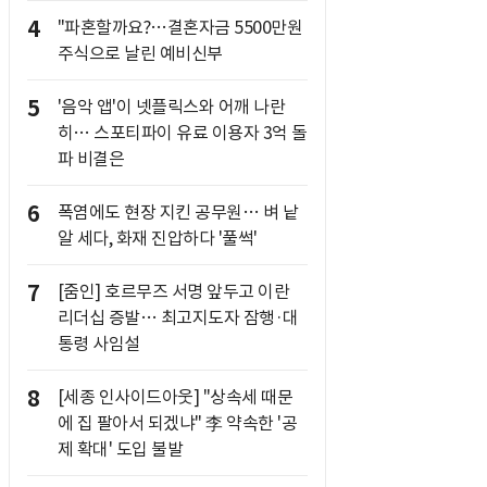
4
"파혼할까요?…결혼자금 5500만원
주식으로 날린 예비신부
5
'음악 앱'이 넷플릭스와 어깨 나란
히… 스포티파이 유료 이용자 3억 돌
파 비결은
6
폭염에도 현장 지킨 공무원… 벼 낱
알 세다, 화재 진압하다 '풀썩'
7
[줌인] 호르무즈 서명 앞두고 이란
리더십 증발… 최고지도자 잠행·대
통령 사임설
8
[세종 인사이드아웃] "상속세 때문
에 집 팔아서 되겠냐" 李 약속한 '공
제 확대' 도입 불발