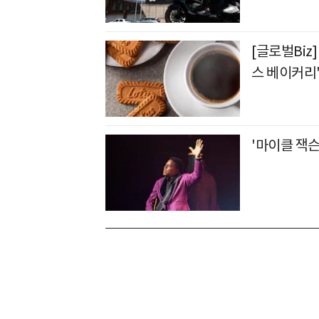
[글로벌Biz
스 베이커리
'마이클 잭슨