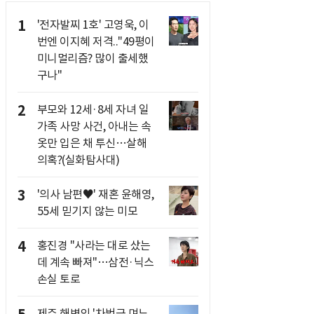
1
'전자발찌 1호' 고영욱, 이
번엔 이지혜 저격.."49평이
미니멀리즘? 많이 출세했
구나"
2
부모와 12세·8세 자녀 일
가족 사망 사건, 아내는 속
옷만 입은 채 투신…살해
의혹?(실화탐사대)
3
'의사 남편♥' 재혼 윤해영,
55세 믿기지 않는 미모
4
홍진경 "사라는 대로 샀는
데 계속 빠져"…삼전·닉스
손실 토로
제주 해변의 '차범근 며느