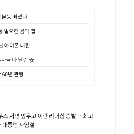
제불능 빠졌다
풍 일으킨 음악 앱
아닌 아이폰 대란
혼자금 다 날린 女
 60년 관행
르무즈 서명 앞두고 이란 리더십 증발… 최고
·대통령 사임설