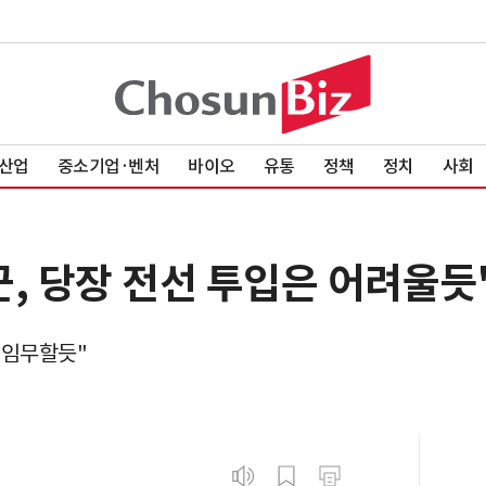
산업
중소기업·벤처
바이오
유통
정책
정치
사회
, 당장 전선 투입은 어려울듯
 임무할듯"