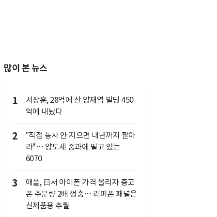
많이 본 뉴스
1
서장훈, 28억에 산 양재역 빌딩 450
억에 내놨다
2
"직접 농사 안 지으면 내년까지 팔아
라"… 양도세 중과에 떨고 있는
6070
3
애플, 日서 아이폰 가격 올리자 중고
폰 주문량 2배 껑충… 리퍼폰 패널은
신제품용 추월