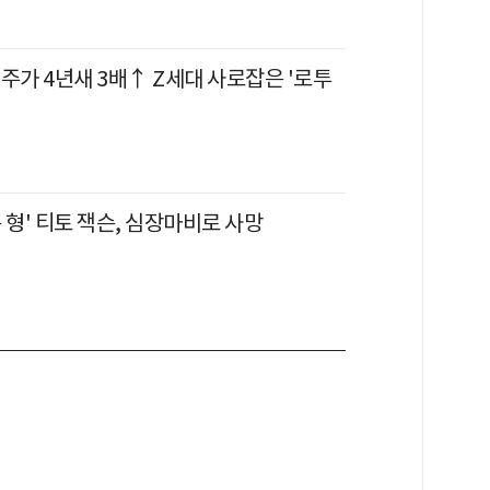
] 주가 4년새 3배↑ Z세대 사로잡은 '로투
'
 형' 티토 잭슨, 심장마비로 사망