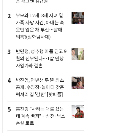
은 개그맨 김규원
2
부모와 12세·8세 자녀 일
가족 사망 사건, 아내는 속
옷만 입은 채 투신…살해
의혹?(실화탐사대)
3
반민정, 성추행 아픔 딛고 9
월의 신부된다…1살 연상
사업가와 결혼
4
박진영, 연년생 두 딸 최초
공개..수영장·놀이터 갖춘
럭셔리 집 '감탄' [핫피플]
5
홍진경 "사라는 대로 샀는
데 계속 빠져"…삼전·닉스
손실 토로