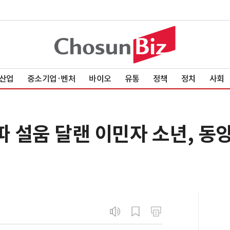
산업
중소기업·벤처
바이오
유통
정책
정치
사회
따 설움 달랜 이민자 소년, 