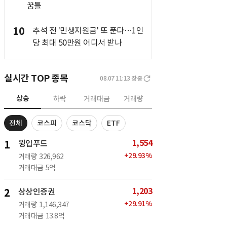
꿈틀
10
추석 전 '민생지원금' 또 푼다…1인
당 최대 50만원 어디서 받나
실시간 TOP 종목
08.07 11:13
장중
상승
하락
거래대금
거래량
전체
코스피
코스닥
ETF
1,554
1
윙입푸드
+
29.93
%
거래량
326,962
거래대금
5억
1,203
2
상상인증권
+
29.91
%
거래량
1,146,347
거래대금
13.8억