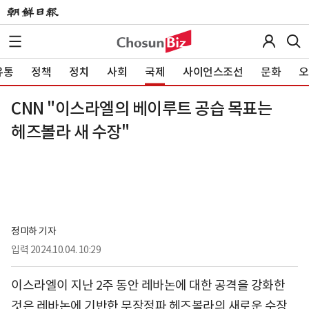
유통
정책
정치
사회
국제
사이언스조선
문화
오
CNN "이스라엘의 베이루트 공습 목표는
헤즈볼라 새 수장"
정미하 기자
입력
2024.10.04. 10:29
이스라엘이 지난 2주 동안 레바논에 대한 공격을 강화한
것은 레바논에 기반한 무장정파 헤즈볼라의 새로운 수장