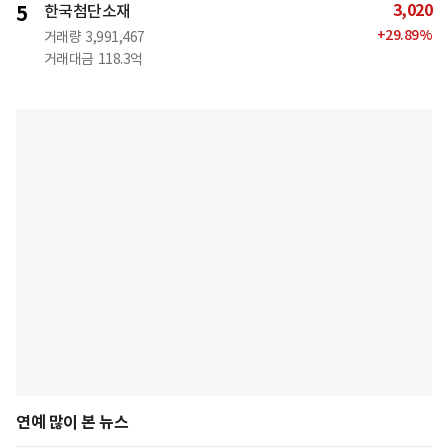
3,020
5
한국첨단소재
+
29.89
%
거래량
3,991,467
거래대금
118.3억
연예 많이 본 뉴스