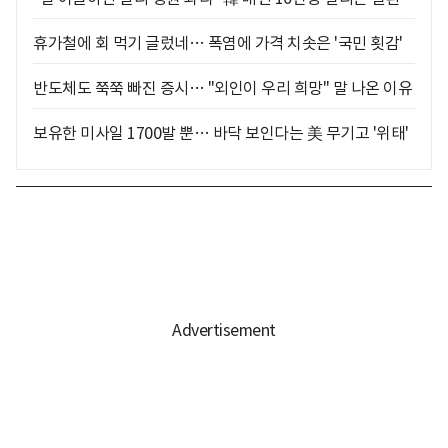
휴가철에 회 먹기 글렀네… 폭염에 가격 치솟은 '국민 횟감'
반도체도 쭉쭉 빠진 증시… "외인이 우리 희망" 말 나온 이유
보유한 미사일 1700발 뿐… 바닥 보인다는 美 무기고 '위태'