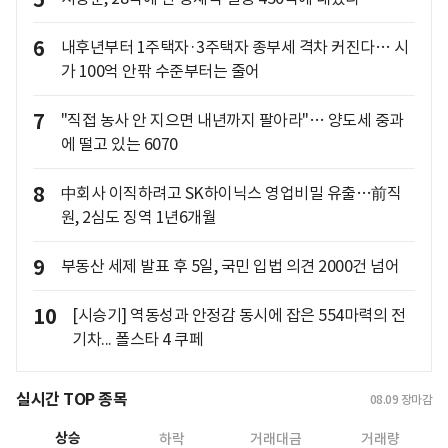
5
6
내후년부터 1주택자·3주택자 종부세 격차 커진다… 시
가 100억 안팎 수준부터는 줄어
7
"직접 농사 안 지으면 내년까지 팔아라"… 양도세 중과
에 떨고 있는 6070
8
中회사 이직하려고 SK하이닉스 영업비밀 유출…前직
원, 2심도 징역 1년6개월
9
부동산 세제 발표 후 5일, 국민 입법 의견 2000건 넘어
10
[시승기] 역동성과 안정감 동시에 잡은 554마력의 전
기차... 폴스타 4 쿠페
실시간 TOP 종목
08.09
장마감
상승
하락
거래대금
거래량