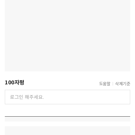
100자평
도움말
삭제기준