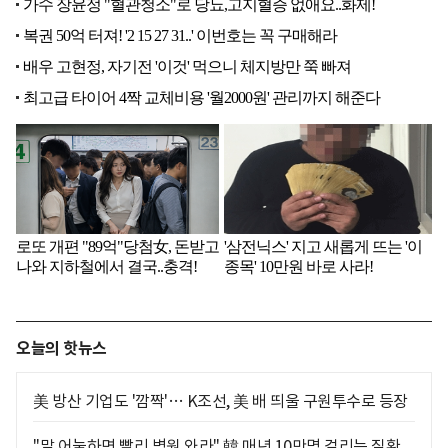
오늘의 핫뉴스
美 방산 기업도 '깜짝'… K조선, 美 배 띄울 구원투수로 등장
"말 어눌하면 빨리 병원 와라" 韓 매년 10만명 걸리는 질환