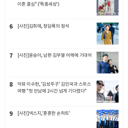
이혼 결심" ('특종세상')
6
[사진]김희애, 청담룩의 정석
7
[사진]윤승아, 남편 김무열 어깨에 기대어
8
악뮤 이수현, '김성주子' 김민국과 스위스
여행 "첫 만남에 2시간 넘게 기다렸다"
9
[사진]넥스지,'훈훈한 손하트'