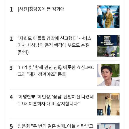
1
[사진]청담동에 뜬 김희애
2
"저희도 아들을 경찰에 신고했다"…버스
기사 사칭남의 충격 행각에 부모도 손절
(탐비)
3
'17억 빚' 함께 견딘 친母 애틋한 효심..MC
그리 "제가 챙겨야죠" 뭉클
4
'이병헌♥ '이민정, '꽃남' 단발여신 나왔네
"그래 이혼하자 대표..감쟈합니다"
5
방은희 "두 번의 결혼 실패..아들 허락받고