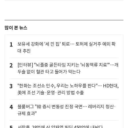
많이 본 뉴스
1
보유세 강화에 '세 낀 집' 퇴로… 토허제 실거주 예외 확
대 추진
2
[인터뷰] "뇌졸중 골든타임 지키는 '뇌동맥류 치료'"…개
두술 없이 혈관 타고 들어가 막는다
3
"한화는 조선소 인수, 우리는 노하우를 판다"… HD현대,
美에 조선 기술·운영·관리 방법 수출
4
블룸버그 "韓 증시 변동성 진정 국면… 레버리지 청산·
규제 효과"
서장훈, 28억에 산 양재역 빌딩 450억에 내놨다