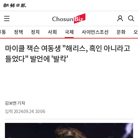
유통
정책
정치
사회
국제
사이언스조선
문화
오
마이클 잭슨 여동생 "해리스, 흑인 아니라고
들었다" 발언에 '발칵'
김보연 기자
입력
2024.09.24. 10:06