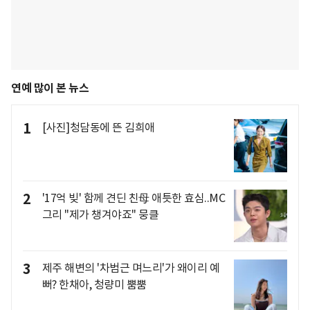
연예 많이 본 뉴스
1
[사진]청담동에 뜬 김희애
2
'17억 빚' 함께 견딘 친母 애틋한 효심..MC
그리 "제가 챙겨야죠" 뭉클
3
제주 해변의 '차범근 며느리'가 왜이리 예
뻐? 한채아, 청량미 뿜뿜