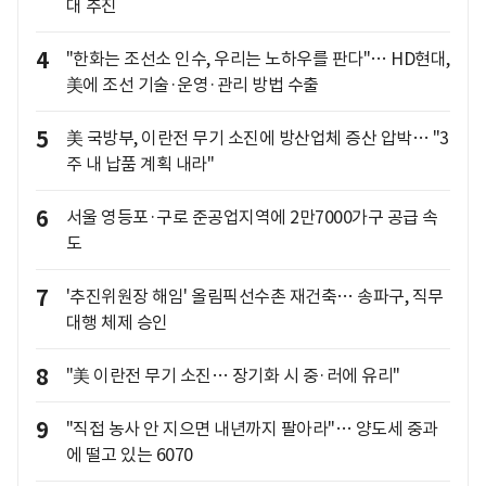
대 추진
4
"한화는 조선소 인수, 우리는 노하우를 판다"… HD현대,
美에 조선 기술·운영·관리 방법 수출
5
美 국방부, 이란전 무기 소진에 방산업체 증산 압박… "3
주 내 납품 계획 내라"
6
서울 영등포·구로 준공업지역에 2만7000가구 공급 속
도
7
'추진위원장 해임' 올림픽선수촌 재건축… 송파구, 직무
대행 체제 승인
8
"美 이란전 무기 소진… 장기화 시 중·러에 유리"
9
"직접 농사 안 지으면 내년까지 팔아라"… 양도세 중과
에 떨고 있는 6070