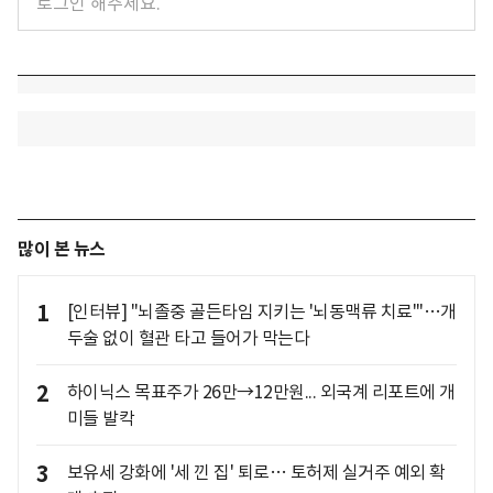
많이 본 뉴스
1
[인터뷰] "뇌졸중 골든타임 지키는 '뇌동맥류 치료'"…개
두술 없이 혈관 타고 들어가 막는다
2
하이닉스 목표주가 26만→12만원... 외국계 리포트에 개
미들 발칵
3
보유세 강화에 '세 낀 집' 퇴로… 토허제 실거주 예외 확