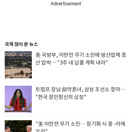
국제 많이 본 뉴스
美 국방부, 이란전 무기 소진에 방산업체 증
산 압박… "3주 내 납품 계획 내라"
트럼프 장남 前약혼녀, 삼성 조선소 찾아…
"한국 장인정신의 상징"
"美 이란전 무기 소진… 장기화 시 중·러에
유리"