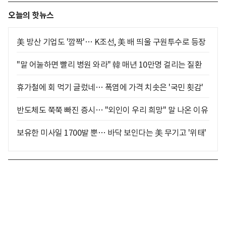
오늘의 핫뉴스
美 방산 기업도 '깜짝'… K조선, 美 배 띄울 구원투수로 등장
"말 어눌하면 빨리 병원 와라" 韓 매년 10만명 걸리는 질환
휴가철에 회 먹기 글렀네… 폭염에 가격 치솟은 '국민 횟감'
반도체도 쭉쭉 빠진 증시… "외인이 우리 희망" 말 나온 이유
보유한 미사일 1700발 뿐… 바닥 보인다는 美 무기고 '위태'