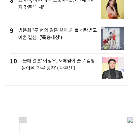
8
지 갖춘 '대세'
9
방은희 "두 번의 결혼 실패..아들 허락받고
이혼 결심" ('특종세상')
10
'올해 결혼' 이장우, 새해맞이 솔로 캠핑
돌아온 '가루 왕자' ('나혼산')