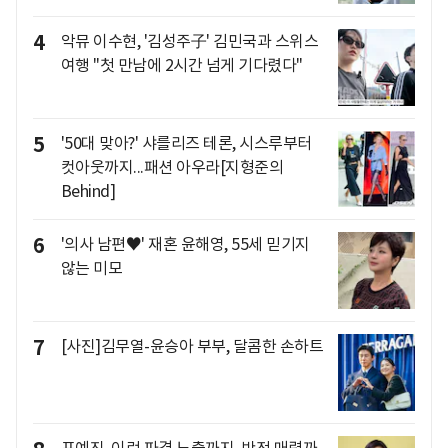
4
악뮤 이수현, '김성주子' 김민국과 스위스
여행 "첫 만남에 2시간 넘게 기다렸다"
5
'50대 맞아?' 샤를리즈 테론, 시스루부터
컷아웃까지...패션 아우라[지형준의
Behind]
6
'의사 남편♥' 재혼 윤해영, 55세 믿기지
않는 미모
7
[사진]김무열-윤승아 부부, 달콤한 손하트
표예진, 이런 파격 노출까지..반전 매력까