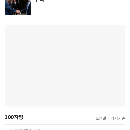
100자평
도움말
삭제기준