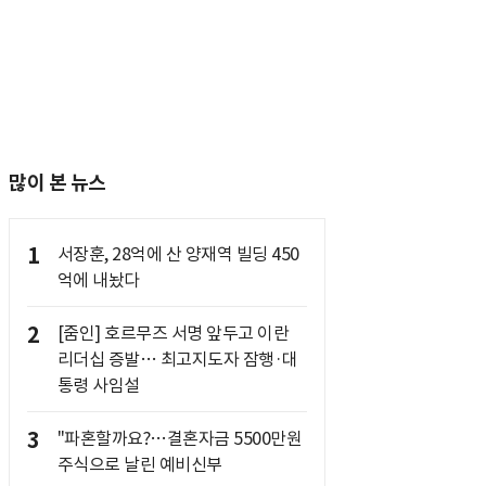
많이 본 뉴스
1
서장훈, 28억에 산 양재역 빌딩 450
억에 내놨다
2
[줌인] 호르무즈 서명 앞두고 이란
리더십 증발… 최고지도자 잠행·대
통령 사임설
3
"파혼할까요?…결혼자금 5500만원
주식으로 날린 예비신부