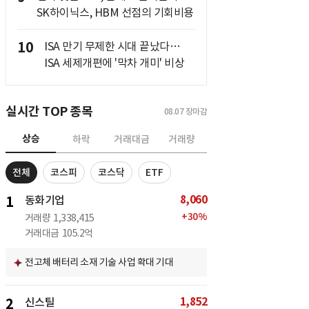
SK하이닉스, HBM 선점의 기회비용
10
ISA 만기 무제한 시대 끝났다…
ISA 세제개편에 '막차 개미' 비상
실시간 TOP 종목
08.07
장마감
상승
하락
거래대금
거래량
전체
코스피
코스닥
ETF
8,060
1
동화기업
+
30
%
거래량
1,338,415
거래대금
105.2억
전고체 배터리 소재 기술 사업 확대 기대
1,852
2
신스틸