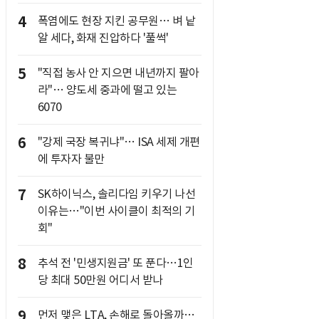
4
폭염에도 현장 지킨 공무원… 벼 낱
알 세다, 화재 진압하다 '풀썩'
5
"직접 농사 안 지으면 내년까지 팔아
라"… 양도세 중과에 떨고 있는
6070
6
"강제 국장 복귀냐"… ISA 세제 개편
에 투자자 불만
7
SK하이닉스, 솔리다임 키우기 나선
이유는…"이번 사이클이 최적의 기
회"
8
추석 전 '민생지원금' 또 푼다…1인
당 최대 50만원 어디서 받나
9
먼저 맺은 LTA, 손해로 돌아올까…