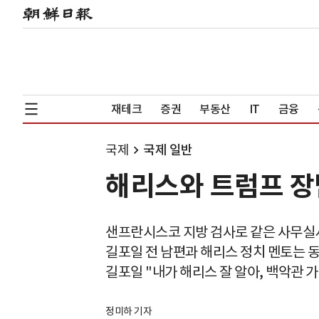
재테크
증권
부동산
IT
금융
국제
국제 일반
해리스와 트럼프 장남
샌프란시스코 지방 검사로 같은 사무실
길포일 전 남편과 해리스 정치 멘토는 
길포일 "내가 해리스 잘 알아, 백악관 가
정미하 기자