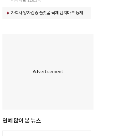
거래대금
118.3억
자회사 양자검증 플랫폼 국제 벤치마크 등재
연예 많이 본 뉴스