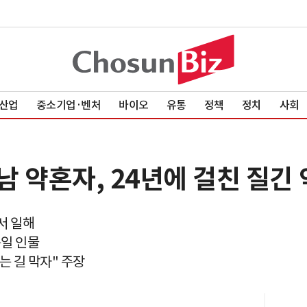
산업
중소기업·벤처
바이오
유통
정책
정치
사회
 약혼자, 24년에 걸친 질긴
서 일해
동일 인물
는 길 막자" 주장