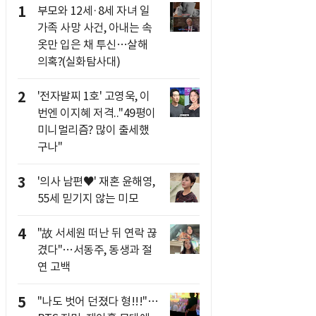
1
부모와 12세·8세 자녀 일
가족 사망 사건, 아내는 속
옷만 입은 채 투신…살해
의혹?(실화탐사대)
2
'전자발찌 1호' 고영욱, 이
번엔 이지혜 저격.."49평이
미니멀리즘? 많이 출세했
구나"
3
'의사 남편♥' 재혼 윤해영,
55세 믿기지 않는 미모
4
"故 서세원 떠난 뒤 연락 끊
겼다"…서동주, 동생과 절
연 고백
5
"나도 벗어 던졌다 형!!!"…