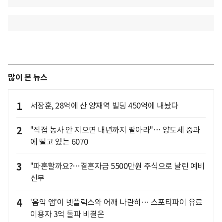
많이 본 뉴스
1
서장훈, 28억에 산 양재역 빌딩 450억에 내놨다
2
"직접 농사 안 지으면 내년까지 팔아라"… 양도세 중과
에 떨고 있는 6070
3
"파혼할까요?…결혼자금 5500만원 주식으로 날린 예비
신부
4
'음악 앱'이 넷플릭스와 어깨 나란히… 스포티파이 유료
이용자 3억 돌파 비결은