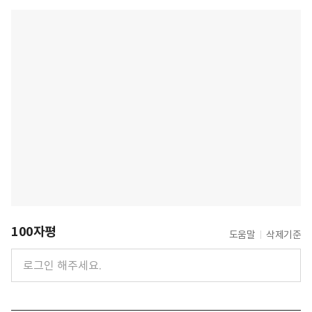
100자평
도움말
삭제기준