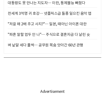
대통령도 못 만나는 지도자… 이란, 통제불능 빠졌다
전세계 3억명 귀 호강… 넷플릭스급 돌풍 일으킨 음악 앱
"저걸 왜 2배 주고 사지?"… 일본, 때아닌 아이폰 대란
"파혼 말할 엄두 안 나"… 주식으로 결혼자금 다 날린 女
벼 낱알 세다 풀썩… 공무원 목숨 앗아간 60년 관행