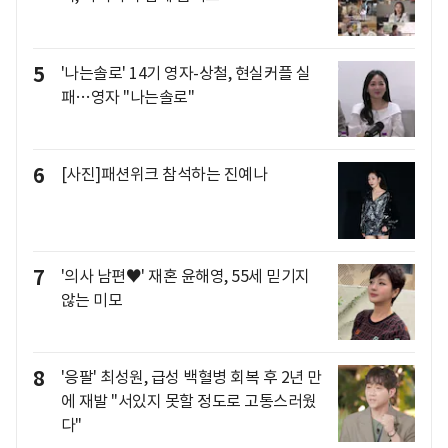
5
'나는솔로' 14기 영자-상철, 현실커플 실
패…영자 "나는솔로"
6
[사진]패션위크 참석하는 진예나
7
'의사 남편♥' 재혼 윤해영, 55세 믿기지
않는 미모
8
'응팔' 최성원, 급성 백혈병 회복 후 2년 만
에 재발 "서있지 못할 정도로 고통스러웠
다"