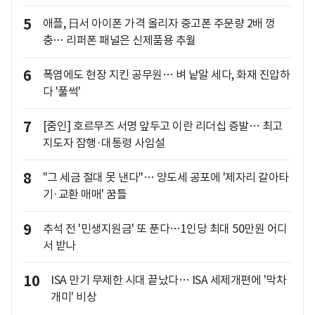
5
애플, 日서 아이폰 가격 올리자 중고폰 주문량 2배 껑
충… 리퍼폰 패널은 신제품용 추월
6
폭염에도 현장 지킨 공무원… 벼 낱알 세다, 화재 진압하
다 '풀썩'
7
[줌인] 호르무즈 서명 앞두고 이란 리더십 증발… 최고
지도자 잠행·대통령 사임설
8
"그 세금 절대 못 낸다"… 양도세 공포에 '제자리 갈아타
기·교환 매매' 꿈틀
9
추석 전 '민생지원금' 또 푼다…1인당 최대 50만원 어디
서 받나
10
ISA 만기 무제한 시대 끝났다… ISA 세제개편에 '막차
개미' 비상