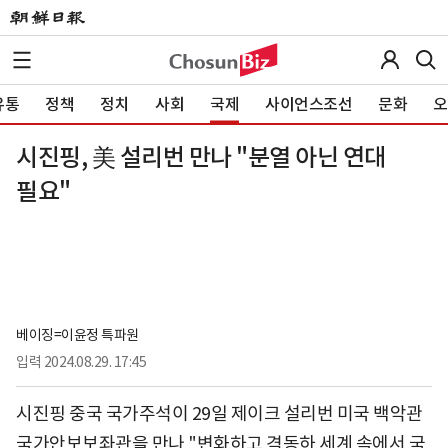
유통
정책
정치
사회
국제
사이언스조선
문화
오
시진핑, 美 설리번 만나 "분열 아닌 연대
필요"
베이징=이윤정 특파원
입력
2024.08.29. 17:45
시진핑 중국 국가주석이 29일 제이크 설리번 미국 백악관
국가안보보좌관을 만나 "변화하고 격동하 세계 속에서 국