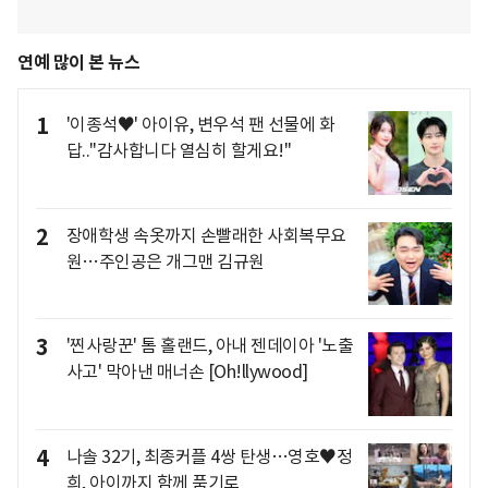
연예 많이 본 뉴스
1
'이종석♥' 아이유, 변우석 팬 선물에 화
답.."감사합니다 열심히 할게요!"
2
장애학생 속옷까지 손빨래한 사회복무요
원…주인공은 개그맨 김규원
3
'찐사랑꾼' 톰 홀랜드, 아내 젠데이아 '노출
사고' 막아낸 매너손 [Oh!llywood]
4
나솔 32기, 최종커플 4쌍 탄생…영호♥정
희, 아이까지 함께 품기로