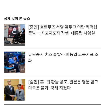
국제 많이 본 뉴스
[줌인] 호르무즈 서명 앞두고 이란 리더십
증발… 최고지도자 잠행·대통령 사임설
뉴욕증시 혼조 출발… 비농업 고용지표 소
화
[줌인] 美·日 환율 공조, 일본은 명분 얻고
미국은 물가·국채 지켰다