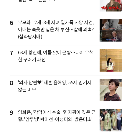
6
부모와 12세·8세 자녀 일가족 사망 사건,
아내는 속옷만 입은 채 투신…살해 의혹?
(실화탐사대)
7
63세 황신혜, 여름 맞이 근황…나이 무색
한 꾸러기 패션
8
'의사 남편♥' 재혼 윤해영, 55세 믿기지
않는 미모
9
양희은, '각막이식 수술' 후 지팡이 짚은 근
황..'암투병' 박미선·이성미와 '밝은미소'