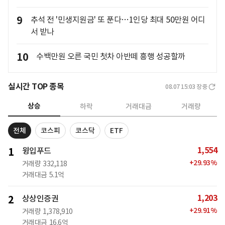
9
추석 전 '민생지원금' 또 푼다…1인당 최대 50만원 어디
서 받나
10
수백만원 오른 국민 첫차 아반떼 흥행 성공할까
실시간 TOP 종목
08.07 15:03
장중
상승
하락
거래대금
거래량
전체
코스피
코스닥
ETF
1,554
1
윙입푸드
+
29.93
%
거래량
332,118
거래대금
5.1억
1,203
2
상상인증권
+
29.91
%
거래량
1,378,910
거래대금
16.6억