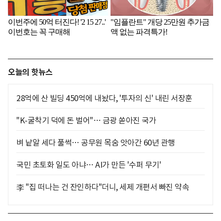
오늘의 핫뉴스
28억에 산 빌딩 450억에 내놨다, '투자의 신' 내린 서장훈
"K-굴착기 덕에 돈 벌어"… 금광 쏟아진 국가
벼 낱알 세다 풀썩… 공무원 목숨 앗아간 60년 관행
국민 초토화 일도 아냐… AI가 만든 '수퍼 무기'
李 "집 떠나는 건 잔인하다"더니, 세제 개편서 빠진 약속