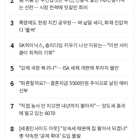
2
美 비중 큰 두산밥캣은 부진, 신흥국 뚫은 HD건설기계
는 선전… 시장 전략에 엇갈린 희비
3
폭염에도 현장 지킨 공무원… 벼 낱알 세다, 화재 진압하
다 '풀썩'
4
SK하이닉스, 솔리다임 키우기 나선 이유는…"이번 사이
클이 최적의 기회"
5
"강제 국장 복귀냐"… ISA 세제 개편에 투자자 불만
6
"파혼할까요?…결혼자금 5500만원 주식으로 날린 예비
신부
7
"직접 농사 안 지으면 내년까지 팔아라"… 양도세 중과
에 떨고 있는 6070
8
[세종인사이드 아웃] "상속세 때문에 집 팔아서 되겠냐"
李 약속한 '공제 확대' 도입 불발