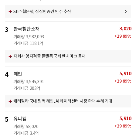
Sh수협은행, 상상인증권 인수 추진
3,020
3
한국첨단소재
+
29.89
%
거래량
3,982,093
거래대금
118.1억
자회사 양자검증 플랫폼 국제 벤치마크 등재
5,910
4
혜인
+
29.89
%
거래량
3,545,391
거래대금
203억
캐터필라 국내 딜러 혜인, AI 데이터센터 시장 확대 수혜 기대
5,910
5
유니켐
+
29.89
%
거래량
58,020
거래대금
3.4억