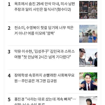
1
욕조에서 숨진 29세 만삭 아내, 의사 남편
주장과 달리 사인은 질식사? (형수다2)
2
전소미, 수영복이 핫걸 담기에 너무 작은
거 아냐? 여름 미모에 '깜짝'
3
악뮤 이수현, '김성주子' 김민국과 스위스
여행 "첫 만남에 2시간 넘게 기다렸다"
4
장애학생 속옷까지 손빨래한 사회복무요
원…주인공은 개그맨 김규원
5
홍진경 "사라는 대로 샀는데 계속 빠져"…
삼전·닉스 손실 토로