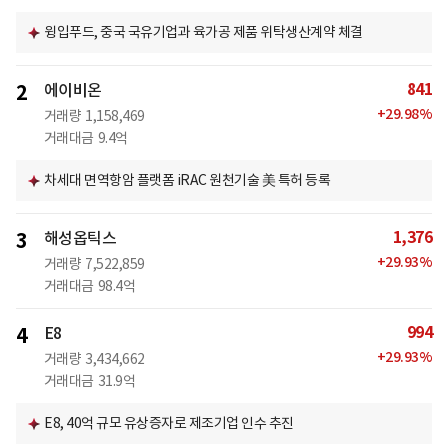
윙입푸드, 중국 국유기업과 육가공 제품 위탁생산계약 체결
841
2
에이비온
+
29.98
%
거래량
1,158,469
거래대금
9.4억
차세대 면역항암 플랫폼 iRAC 원천기술 美 특허 등록
1,376
3
해성옵틱스
+
29.93
%
거래량
7,522,859
거래대금
98.4억
994
4
E8
+
29.93
%
거래량
3,434,662
거래대금
31.9억
E8, 40억 규모 유상증자로 제조기업 인수 추진