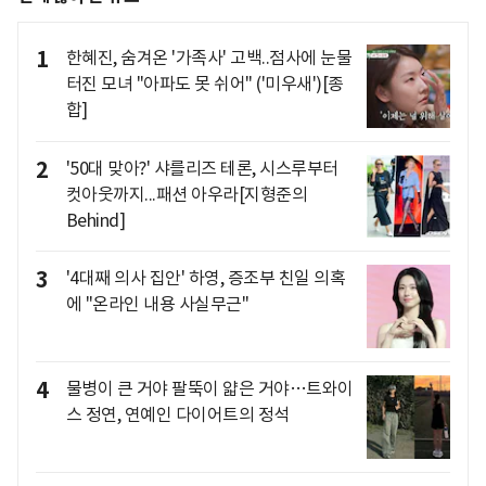
1
한혜진, 숨겨온 '가족사' 고백..점사에 눈물
터진 모녀 "아파도 못 쉬어" ('미우새')[종
합]
2
'50대 맞아?' 샤를리즈 테론, 시스루부터
컷아웃까지...패션 아우라[지형준의
Behind]
3
'4대째 의사 집안' 하영, 증조부 친일 의혹
에 "온라인 내용 사실무근"
4
물병이 큰 거야 팔뚝이 얇은 거야…트와이
스 정연, 연예인 다이어트의 정석