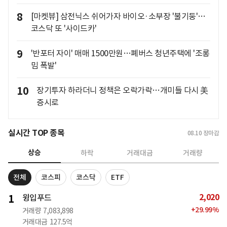
8
[마켓뷰] 삼전닉스 쉬어가자 바이오·소부장 '불기둥'…
코스닥 또 '사이드카'
9
'반포터 자이' 매매 1500만원…폐버스 청년주택에 '조롱
밈 폭발'
10
장기투자 하라더니 정책은 오락가락…개미들 다시 美
증시로
실시간 TOP 종목
08.10
장마감
상승
하락
거래대금
거래량
전체
코스피
코스닥
ETF
2,020
1
윙입푸드
+
29.99
%
거래량
7,083,898
거래대금
127.5억