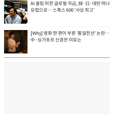
AI 쏠림 피한 글로벌 자금, 韓·日·대만 떠나
유럽으로… 스톡스 600 '사상 최고'
[Why] 영화 한 편이 부른 '통일전선' 논란…
中·싱가포르 신경전 이유는