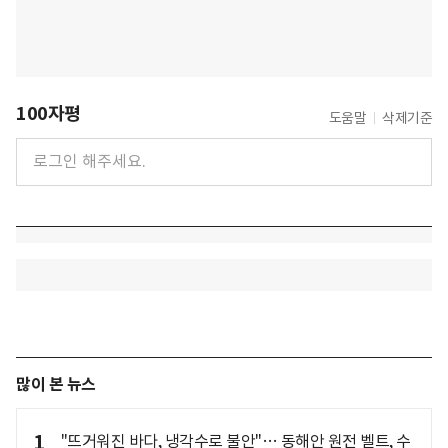
100자평
도움말
삭제기준
많이 본 뉴스
1
"뜨거워진 바다, 냉각수로 불안"… 동해안 원전 벨트, 수