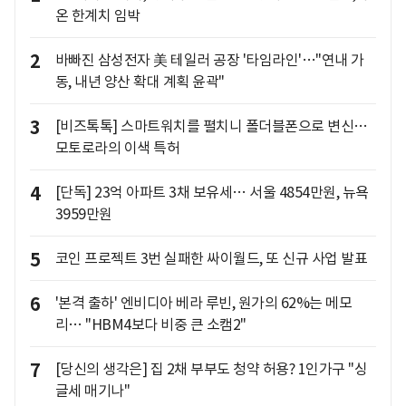
온 한계치 임박
2
바빠진 삼성전자 美 테일러 공장 '타임라인'…"연내 가
동, 내년 양산 확대 계획 윤곽"
3
[비즈톡톡] 스마트워치를 펼치니 폴더블폰으로 변신…
모토로라의 이색 특허
4
[단독] 23억 아파트 3채 보유세… 서울 4854만원, 뉴욕
3959만원
5
코인 프로젝트 3번 실패한 싸이월드, 또 신규 사업 발표
6
'본격 출하' 엔비디아 베라 루빈, 원가의 62%는 메모
리… "HBM4보다 비중 큰 소캠2"
7
[당신의 생각은] 집 2채 부부도 청약 허용? 1인가구 "싱
글세 매기나"