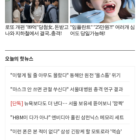
오늘의 핫뉴스
"이렇게 될 줄 아무도 몰랐다" 동해안 원전 '올스톱' 위기
"마스크 안 쓰면 관절 쑤신다" 서울대병원 충격 연구 결과
[단독]
뉴욕보다도 더 낸다… 서울 보유세 뜯어보니 '깜짝'
"HBM이 다가 아냐" 엔비디아 홀린 삼전닉스 메모리 세트
"이런 폰은 본 적이 없다" 삼성 긴장케 할 모토로라 '역습'