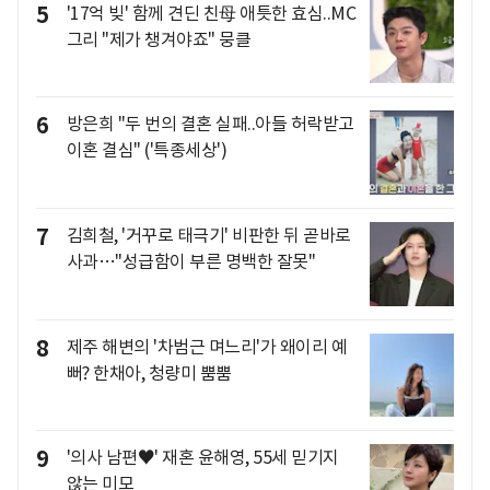
5
'17억 빚' 함께 견딘 친母 애틋한 효심..MC
그리 "제가 챙겨야죠" 뭉클
6
방은희 "두 번의 결혼 실패..아들 허락받고
이혼 결심" ('특종세상')
7
김희철, '거꾸로 태극기' 비판한 뒤 곧바로
사과…"성급함이 부른 명백한 잘못"
8
제주 해변의 '차범근 며느리'가 왜이리 예
뻐? 한채아, 청량미 뿜뿜
9
'의사 남편♥' 재혼 윤해영, 55세 믿기지
않는 미모