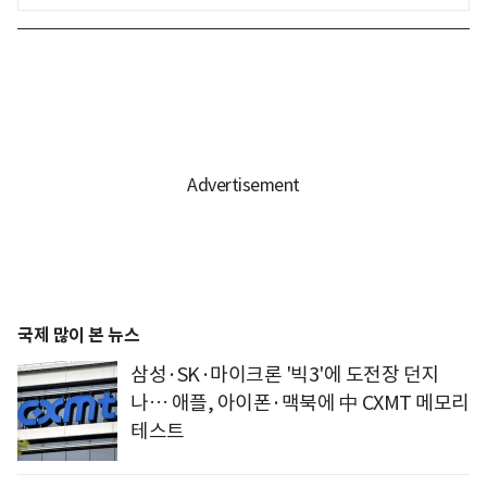
국제 많이 본 뉴스
삼성·SK·마이크론 '빅3'에 도전장 던지
나… 애플, 아이폰·맥북에 中 CXMT 메모리
테스트