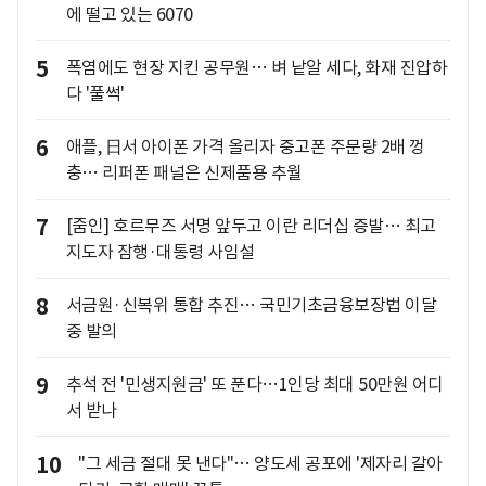
에 떨고 있는 6070
5
폭염에도 현장 지킨 공무원… 벼 낱알 세다, 화재 진압하
다 '풀썩'
6
애플, 日서 아이폰 가격 올리자 중고폰 주문량 2배 껑
충… 리퍼폰 패널은 신제품용 추월
7
[줌인] 호르무즈 서명 앞두고 이란 리더십 증발… 최고
지도자 잠행·대통령 사임설
8
서금원·신복위 통합 추진… 국민기초금융보장법 이달
중 발의
9
추석 전 '민생지원금' 또 푼다…1인당 최대 50만원 어디
서 받나
10
"그 세금 절대 못 낸다"… 양도세 공포에 '제자리 갈아