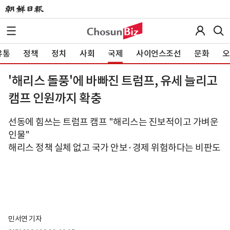
유통
정책
정치
사회
국제
사이언스조선
문화
오
'해리스 돌풍'에 바빠진 트럼프, 유세 늘리고
캠프 인원까지 확충
선동에 힘쓰는 트럼프 캠프 "해리스는 진보적이고 가벼운
인물"
해리스 정책 실체 없고 국가 안보·경제 위험하다는 비판도
민서연 기자