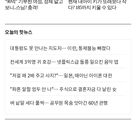
오늘의 핫뉴스
대통령도 못 만나는 지도자… 이란, 통제불능 빠졌다
전세계 3억명 귀 호강… 넷플릭스급 돌풍 일으킨 음악 앱
"저걸 왜 2배 주고 사지?"… 일본, 때아닌 아이폰 대란
"파혼 말할 엄두 안 나"… 주식으로 결혼자금 다 날린 女
벼 낱알 세다 풀썩… 공무원 목숨 앗아간 60년 관행