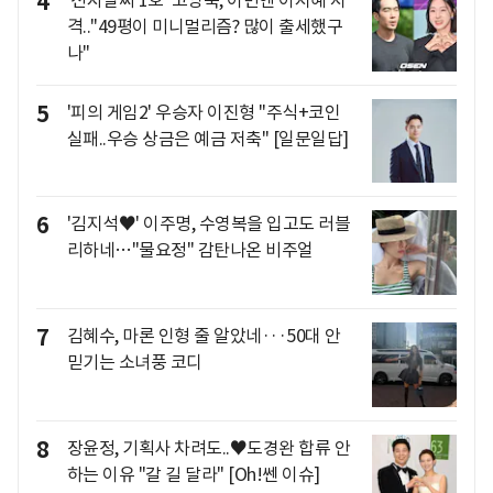
4
'전자발찌 1호' 고영욱, 이번엔 이지혜 저
격.."49평이 미니멀리즘? 많이 출세했구
나"
5
'피의 게임2' 우승자 이진형 "주식+코인
실패..우승 상금은 예금 저축" [일문일답]
6
'김지석♥' 이주명, 수영복을 입고도 러블
리하네…"물요정" 감탄나온 비주얼
7
김혜수, 마론 인형 줄 알았네···50대 안
믿기는 소녀풍 코디
8
장윤정, 기획사 차려도..♥도경완 합류 안
하는 이유 "갈 길 달라" [Oh!쎈 이슈]