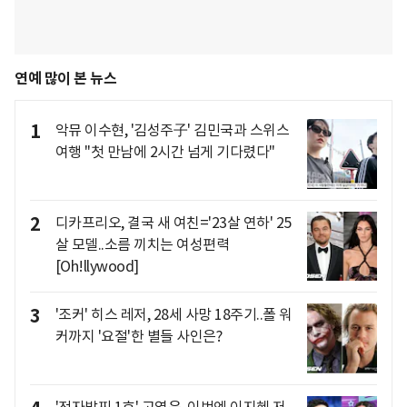
연예 많이 본 뉴스
1
악뮤 이수현, '김성주子' 김민국과 스위스
여행 "첫 만남에 2시간 넘게 기다렸다"
2
디카프리오, 결국 새 여친='23살 연하' 25
살 모델..소름 끼치는 여성편력
[Oh!llywood]
3
'조커' 히스 레저, 28세 사망 18주기..폴 워
커까지 '요절'한 별들 사인은?