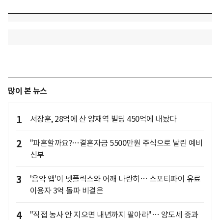
많이 본 뉴스
1
서장훈, 28억에 산 양재역 빌딩 450억에 내놨다
2
"파혼할까요?…결혼자금 5500만원 주식으로 날린 예비
신부
3
'음악 앱'이 넷플릭스와 어깨 나란히… 스포티파이 유료
이용자 3억 돌파 비결은
4
"직접 농사 안 지으면 내년까지 팔아라"… 양도세 중과