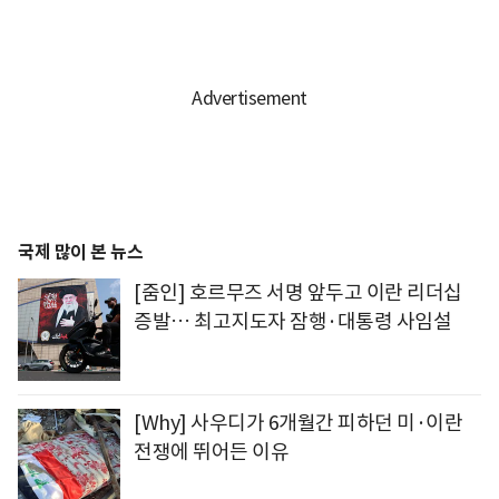
국제 많이 본 뉴스
[줌인] 호르무즈 서명 앞두고 이란 리더십
증발… 최고지도자 잠행·대통령 사임설
[Why] 사우디가 6개월간 피하던 미·이란
전쟁에 뛰어든 이유