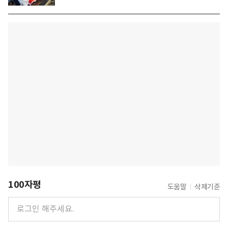
100자평
도움말
삭제기준