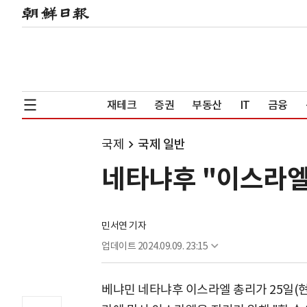
재테크
증권
부동산
IT
금융
국제
국제 일반
네타냐후 "이스라엘 
민서연 기자
업데이트
2024.09.09. 23:15
베냐민 네타냐후 이스라엘 총리가 25일(