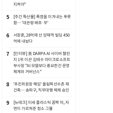
지켜야"
5
[주간 특산물] 폭염을 이겨내는 푸릇
함… '대관령 배추·무'
6
서장훈, 28억에 산 양재역 빌딩 450
억에 내놨다
7
[인터뷰] 美 DARPA AI 사이버 챌린
지 1위 이끈 김태수 마이크로소프트
부사장 "AI 모델보다 중요한건 운영
체계와 거버넌스"
8
'추진위원장 해임' 올림픽선수촌 재
건축… 송파구, 직무대행 체제 승인
9
[뉴테크] 미세 플라스틱 꼼짝 마, 자
연이 가르쳐준 청소 그물