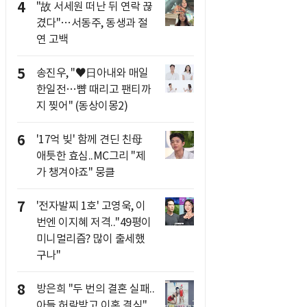
4
"故 서세원 떠난 뒤 연락 끊
겼다"…서동주, 동생과 절
연 고백
5
송진우, "♥日아내와 매일
한일전…뺨 때리고 팬티까
지 찢어" (동상이몽2)
6
'17억 빚' 함께 견딘 친母
애틋한 효심..MC그리 "제
가 챙겨야죠" 뭉클
7
'전자발찌 1호' 고영욱, 이
번엔 이지혜 저격.."49평이
미니멀리즘? 많이 출세했
구나"
8
방은희 "두 번의 결혼 실패..
아들 허락받고 이혼 결심"