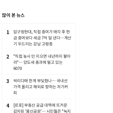
많이 본 뉴스
1
압구정현대, 직접 증여가 매각 후 현
금 증여보다 세금 7억 덜 낸다…계산
기 두드리는 강남 고령층
2
"직접 농사 안 지으면 내년까지 팔아
라"… 양도세 중과에 떨고 있는
6070
3
박리다매 한계 부딪혔나… 국내선
가격 올리고 해외로 향하는 저가커
피
4
[르포] 부동산 공급 대책에 뜨거운
감자된 '용산공원'… 시민들은 "녹지