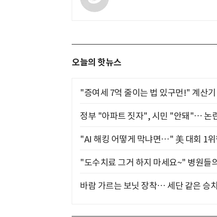
오늘의 핫뉴스
"증여세 7억 줄이는 법 있구먼!" 계산
정부 "아파트 짓자", 시민 "안돼"… 논란
"AI 해킹 어떻게 막냐면…" 美 대회 1
"도수치료 그거 하지 마세요~" 병원들
바람 가르는 보닛 장착… 세단 같은 승