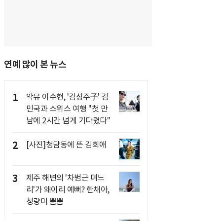
연예 많이 본 뉴스
1
악뮤 이수현, '김성주子' 김
민국과 스위스 여행 "첫 만
남에 2시간 넘게 기다렸다"
2
[사진]청담동에 뜬 김희애
3
제주 해변의 '차범근 며느
리'가 왜이리 예뻐? 한채아,
청량미 뿜뿜