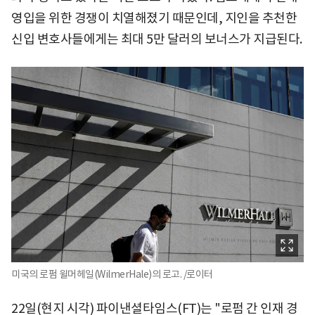
영입을 위한 경쟁이 치열해졌기 때문인데, 지인을 추천한
신입 변호사들에게는 최대 5만 달러의 보너스가 지급된다.
미국의 로펌 윌머헤일(WilmerHale)의 로고. /로이터
22일(현지 시각) 파이낸셜타임스(FT)는 "로펌 간 인재 경