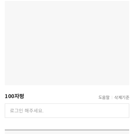
100자평
도움말
삭제기준