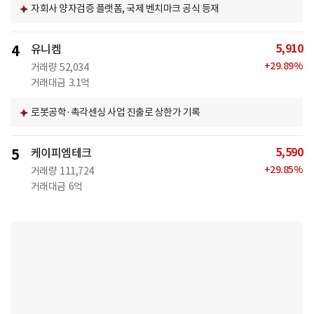
자회사 양자검증 플랫폼, 국제 벤치마크 공식 등재
5,910
4
유니켐
+
29.89
%
거래량
52,034
거래대금
3.1억
로봇공학·촉각센싱 사업 진출로 상한가 기록
5,590
5
케이피엠테크
+
29.85
%
거래량
111,724
거래대금
6억