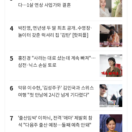
다…1살 연상 사업가와 결혼
4
박진영, 연년생 두 딸 최초 공개..수영장·
놀이터 갖춘 럭셔리 집 '감탄' [핫피플]
5
홍진경 "사라는 대로 샀는데 계속 빠져"…
삼전·닉스 손실 토로
6
악뮤 이수현, '김성주子' 김민국과 스위스
여행 "첫 만남에 2시간 넘게 기다렸다"
7
'출산임박' 이하늬, 전격 '애마' 제발회 참
석 "다음주 출산 예정…둘째 예측 안돼"