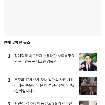
연예 많이 본 뉴스
1
장애학생 속옷까지 손빨래한 사회복무요
원…주인공은 개그맨 김규원
2
부모와 12세·8세 자녀 일가족 사망 사건,
아내는 속옷만 입은 채 투신…살해 의혹?
(실화탐사대)
3
반민정, 성추행 아픔 딛고 9월의 신부된