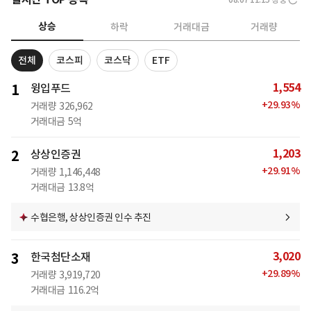
상승
하락
거래대금
거래량
전체
코스피
코스닥
ETF
1,554
1
윙입푸드
+
29.93
%
거래량
326,962
거래대금
5억
1,203
2
상상인증권
+
29.91
%
거래량
1,146,448
거래대금
13.8억
수협은행, 상상인증권 인수 추진
3,020
3
한국첨단소재
+
29.89
%
거래량
3,919,720
거래대금
116.2억