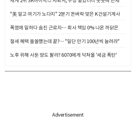
세계 2위 SK하이닉스 자회사, 뚜껑 열었더니 곳곳에 난제
"美 말고 여기가 노다지" 2분기 돈벼락 맞은 K건설기계사
폭염에 일하다 숨진 근로자… 회사 책임 0% 나온 까닭은
절세 혜택 쏠쏠했는데 끝?… "일단 만기 100년씩 늘려라"
노후 위해 사둔 땅도 팔라? 6070에게 닥쳐올 '세금 폭탄'