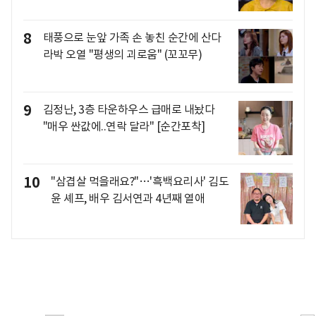
8
태풍으로 눈앞 가족 손 놓친 순간에 산다
라박 오열 "평생의 괴로움" (꼬꼬무)
9
김정난, 3층 타운하우스 급매로 내놨다
"매우 싼값에..연락 달라" [순간포착]
10
"삼겹살 먹을래요?"…'흑백요리사' 김도
윤 셰프, 배우 김서연과 4년째 열애