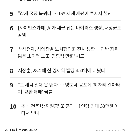
5
"강제 국장 복귀냐"… ISA 세제 개편에 투자자 불만
6
[사이언스카페] AI가 세균 잡는 바이러스 생성, 내성균도
감염
7
삼성전자, 사업장별 노사협의회 전사 통합… 과반 지위
잃은 초기업 노조 '영향력 만회' 시도
8
서장훈, 28억에 산 양재역 빌딩 450억에 내놨다
9
"그 세금 절대 못 낸다"… 양도세 공포에 '제자리 갈아타
기·교환 매매' 꿈틀
10
추석 전 '민생지원금' 또 푼다…1인당 최대 50만원 어
디서 받나
실시간 TOP 종목
08.07 11:15
장중