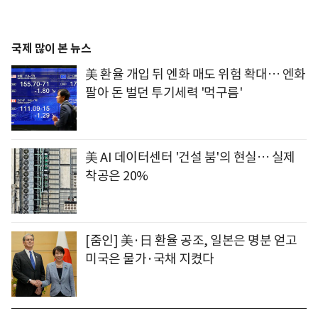
국제 많이 본 뉴스
美 환율 개입 뒤 엔화 매도 위험 확대… 엔화
팔아 돈 벌던 투기세력 '먹구름'
美 AI 데이터센터 '건설 붐'의 현실… 실제
착공은 20%
[줌인] 美·日 환율 공조, 일본은 명분 얻고
미국은 물가·국채 지켰다