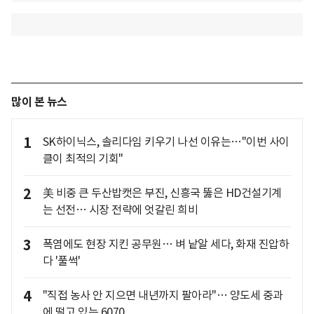
많이 본 뉴스
1
SK하이닉스, 솔리다임 키우기 나선 이유는…"이번 사이
클이 최적의 기회"
2
美 비중 큰 두산밥캣은 부진, 신흥국 뚫은 HD건설기계
는 선전… 시장 전략에 엇갈린 희비
3
폭염에도 현장 지킨 공무원… 벼 낱알 세다, 화재 진압하
다 '풀썩'
4
"직접 농사 안 지으면 내년까지 팔아라"… 양도세 중과
에 떨고 있는 6070