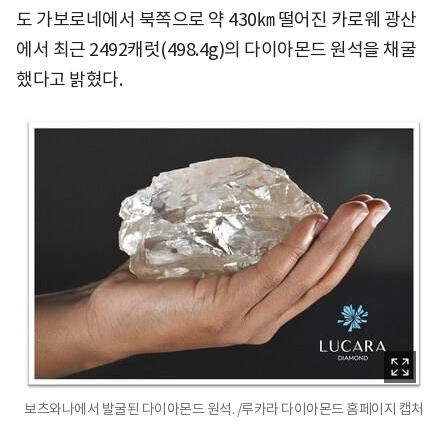
도 가보로네에서 북쪽으로 약 430㎞ 떨어진 카로웨 광산
에서 최근 2492캐럿(498.4g)의 다이아몬드 원석을 채굴
했다고 밝혔다.
보츠와나에서 발굴된 다이아몬드 원석. /루카라 다이아몬드 홈페이지 캡처