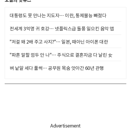
오늘의 핫뉴스
대통령도 못 만나는 지도자… 이란, 통제불능 빠졌다
전세계 3억명 귀 호강… 넷플릭스급 돌풍 일으킨 음악 앱
"저걸 왜 2배 주고 사지?"… 일본, 때아닌 아이폰 대란
"파혼 말할 엄두 안 나"… 주식으로 결혼자금 다 날린 女
벼 낱알 세다 풀썩… 공무원 목숨 앗아간 60년 관행