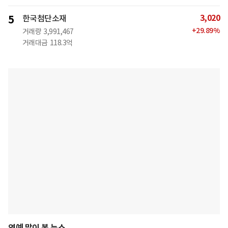
3,020
5
한국첨단소재
+
29.89
%
거래량
3,991,467
거래대금
118.3억
연예 많이 본 뉴스