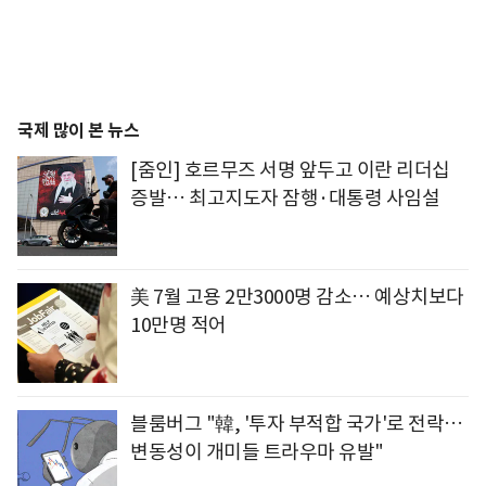
국제 많이 본 뉴스
[줌인] 호르무즈 서명 앞두고 이란 리더십
증발… 최고지도자 잠행·대통령 사임설
美 7월 고용 2만3000명 감소… 예상치보다
10만명 적어
블룸버그 "韓, '투자 부적합 국가'로 전락…
변동성이 개미들 트라우마 유발"