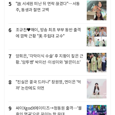
5
"故 서세원 떠난 뒤 연락 끊겼다"…서동
주, 동생과 절연 고백
6
조규찬♥해이, 방송 최초 부부 동반 출격
에 깜짝 근황 "美 주립대 교수"
7
양희은, '각막이식 수술' 후 지팡이 짚은 근
황..'암투병' 박미선·이성미와 '밝은미소'
8
"진실은 결국 드러나" 장원영, 연이은 '억
까' 논란에도 의연
9
싸이XgodX에이티즈→정동원 출격…'불
후의 명곡'으로 꾸미는 핫 무대