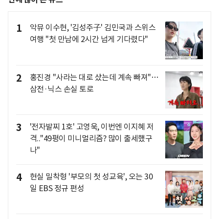
1
악뮤 이수현, '김성주子' 김민국과 스위스
여행 "첫 만남에 2시간 넘게 기다렸다"
2
홍진경 "사라는 대로 샀는데 계속 빠져"…
삼전·닉스 손실 토로
3
'전자발찌 1호' 고영욱, 이번엔 이지혜 저
격.."49평이 미니멀리즘? 많이 출세했구
나"
4
현실 밀착형 '부모의 첫 성교육', 오는 30
일 EBS 정규 편성