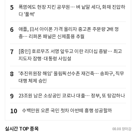
5
폭염에도 현장 지킨 공무원… 벼 낱알 세다, 화재 진압하
다 '풀썩'
6
애플, 日서 아이폰 가격 올리자 중고폰 주문량 2배 껑
충… 리퍼폰 패널은 신제품용 추월
7
[줌인] 호르무즈 서명 앞두고 이란 리더십 증발… 최고
지도자 잠행·대통령 사임설
8
'추진위원장 해임' 올림픽선수촌 재건축… 송파구, 직무
대행 체제 승인
9
23조원 남은 소상공인 코로나 대출… 정부, 또 탕감하나
10
수백만원 오른 국민 첫차 아반떼 흥행 성공할까
실시간 TOP 종목
08.08
장마감