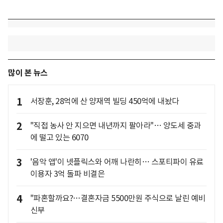
많이 본 뉴스
1
서장훈, 28억에 산 양재역 빌딩 450억에 내놨다
2
"직접 농사 안 지으면 내년까지 팔아라"… 양도세 중과
에 떨고 있는 6070
3
'음악 앱'이 넷플릭스와 어깨 나란히… 스포티파이 유료
이용자 3억 돌파 비결은
4
"파혼할까요?…결혼자금 5500만원 주식으로 날린 예비
신부