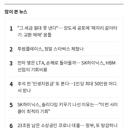
많이 본 뉴스
1
"그 세금 절대 못 낸다"… 양도세 공포에 '제자리 갈아타
기·교환 매매' 꿈틀
2
투썸플레이스, 정말 스타벅스 제쳤나
3
먼저 맺은 LTA, 손해로 돌아올까… SK하이닉스, HBM
선점의 기회비용
4
추석 전 '민생지원금' 또 푼다…1인당 최대 50만원 어디
서 받나
5
SK하이닉스, 솔리다임 키우기 나선 이유는…"이번 사이
클이 최적의 기회"
6
23조원 남은 소상공인 코로나 대출… 정부, 또 탕감하나