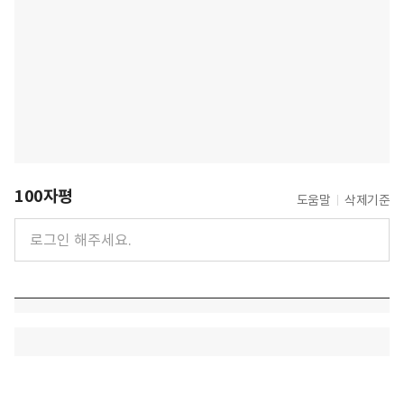
100자평
도움말
삭제기준