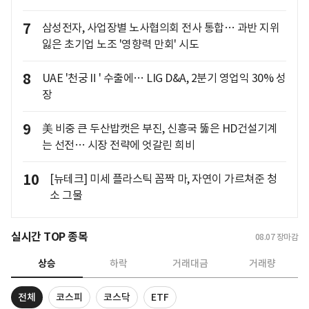
7
삼성전자, 사업장별 노사협의회 전사 통합… 과반 지위
잃은 초기업 노조 '영향력 만회' 시도
8
UAE '천궁Ⅱ' 수출에… LIG D&A, 2분기 영업익 30% 성
장
9
美 비중 큰 두산밥캣은 부진, 신흥국 뚫은 HD건설기계
는 선전… 시장 전략에 엇갈린 희비
10
[뉴테크] 미세 플라스틱 꼼짝 마, 자연이 가르쳐준 청
소 그물
실시간 TOP 종목
08.07
장마감
상승
하락
거래대금
거래량
전체
코스피
코스닥
ETF