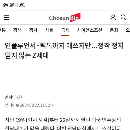
유통
정책
정치
사회
국제
사이언스조선
문화
오
인플루언서·틱톡까지 애쓰지만...정작 정치
믿지 않는 Z세대
민서연 기자
업데이트
2024.08.22. 11:02
지난 19일(현지 시각)부터 22일까지 열린 미국 민주당의
전당대회가 막을 내렸다. 이번 전당대회에서는 소셜미디