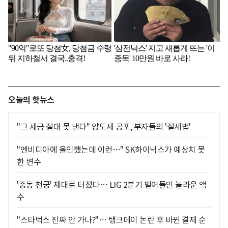
오늘의 핫뉴스
"그 세금 절대 못 낸다" 양도세 공포, 부자들의 '절세법'
"엔비디아에 올인했는데 이런…" SK하이닉스가 예상치 못
한 변수
'중동 천궁' 제대로 터졌다… LIG 2분기 벌어들인 놀라운 액
수
"스타벅스 진짜 안 가나?"… 탱크데이 논란 후 바뀐 결제 순