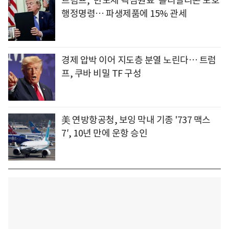
트럼프, '반도체 핵심원료' 폴리실리콘 보호
행정명령… 파생제품에 15% 관세
경제 압박 이어 지도층 분열 노린다… 트럼
프, 쿠바 비밀 TF 구성
美 연방항공청, 보잉 막내 기종 '737 맥스
7′, 10년 만에 운항 승인