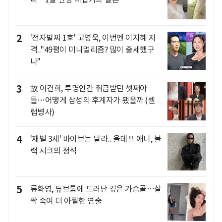
2
'전자발찌 1호' 고영욱, 이번엔 이지혜 저
격.."49평이 미니멀리즘? 많이 출세했구
나"
3
故 이건희, 투명인간 취급받던 셋째아
들…어떻게 삼성의 후계자가 됐을까 (셀
럽병사)
4
'재벌 3세' 바이브는 달라.. 올데프 애니, 블
랙 시크의 정석
5
류화영, 튜브톱에 드러난 깊은 가슴골…살
짝 숙여 더 아찔한 연출