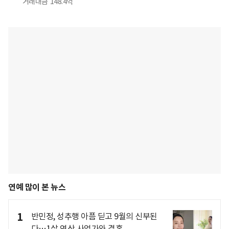
거래대금
148.4억
연예 많이 본 뉴스
1
반민정, 성추행 아픔 딛고 9월의 신부된
다…1살 연상 사업가와 결혼