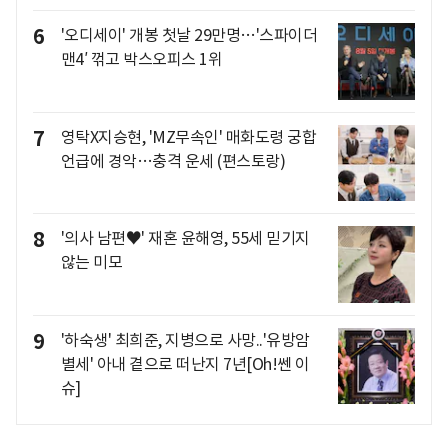
6
'오디세이' 개봉 첫날 29만명…'스파이더
맨4′ 꺾고 박스오피스 1위
7
영탁X지승현, 'MZ무속인' 매화도령 궁합
언급에 경악…충격 운세 (편스토랑)
8
'의사 남편♥' 재혼 윤해영, 55세 믿기지
않는 미모
9
'하숙생' 최희준, 지병으로 사망..'유방암
별세' 아내 곁으로 떠난지 7년[Oh!쎈 이
슈]