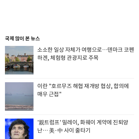
국제 많이 본 뉴스
소소한 일상 자체가 여행으로…덴마크 코펜
하겐, 체험형 관광지로 주목
이란 "호르무즈 해협 재개방 협상, 합의에
매우 근접"
'親트럼프' 밀레이, 화웨이 계약에 진퇴양
난… 美·中 사이 줄타기