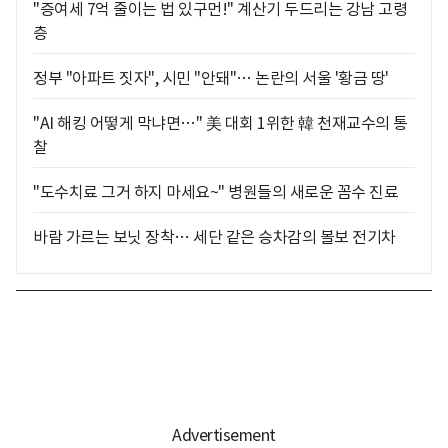
"증여세 7억 줄이는 법 있구먼!" 계산기 두드리는 강남 고령
층
정부 "아파트 짓자", 시민 "안돼"… 논란의 서울 '황금 땅'
"AI 해킹 어떻게 막냐면…" 美 대회 1위한 韓 천재교수의 통
찰
"도수치료 그거 하지 마세요~" 병원들의 새로운 꼼수 진료
바람 가르는 보닛 장착… 세단 같은 승차감의 볼보 전기차