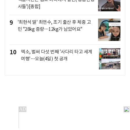
사들')[종합]
9
'최현석 딸' 최연수, 조기 출산 후 체중 고
민 "28kg 증량…12kg가 남았어요"
10
엑소, 벌써 다섯 번째 '사다리 타고 세계
여행'…오늘(4일) 첫 공개
개인정보처리방침
앱설치(Android)