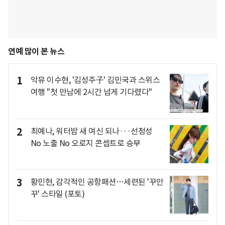
연예 많이 본 뉴스
1
악뮤 이수현, '김성주子' 김민국과 스위스
여행 "첫 만남에 2시간 넘게 기다렸다"
2
최예나, 워터밤 새 여신 되나···선정성
No 노출 No 오로지 콘셉트로 승부
3
황민현, 감각적인 공항패션…세련된 '꾸안
꾸' 스타일 (포토)