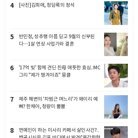
4
[사진]김희애, 청담룩의 정석
5
반민정, 성추행 아픔 딛고 9월의 신부된
다…1살 연상 사업가와 결혼
6
'17억 빚' 함께 견딘 친母 애틋한 효심..MC
그리 "제가 챙겨야죠" 뭉클
7
제주 해변의 '차범근 며느리'가 왜이리 예
뻐? 한채아, 청량미 뿜뿜
8
연예인이 하는 미사리 카페서 살인사건?..
백골시신은 김포 바다에서 발견('용감한형