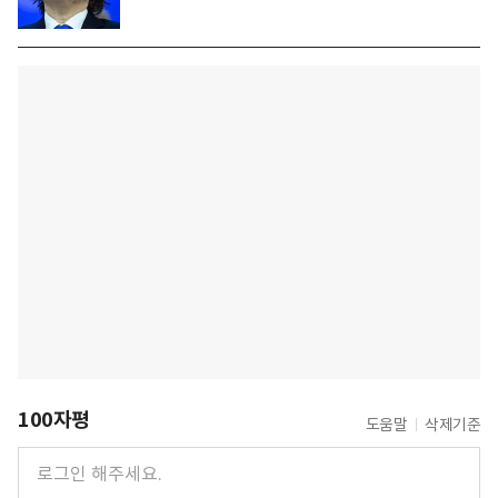
100자평
도움말
삭제기준