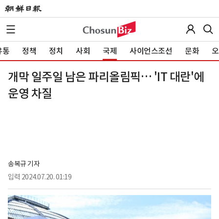
유통
정책
정치
사회
국제
사이언스조선
문화
오
개막 일주일 남은 파리올림픽… 'IT 대란'에
운영 차질
송복규 기자
입력
2024.07.20. 01:19