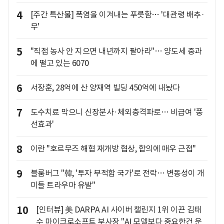
4
[주간 특산물] 폭염을 이겨내는 푸릇함… '대관령 배추·
무'
5
"직접 농사 안 지으면 내년까지 팔아라"… 양도세 중과
에 떨고 있는 6070
6
서장훈, 28억에 산 양재역 빌딩 450억에 내놨다
7
도수치료 막으니 신장분사·체외충격파로… 비급여 '풍
선효과'
8
이란 "호르무즈 해협 재개방 협상, 합의에 매우 근접"
9
블룸버그 "韓, '투자 부적합 국가'로 전락… 변동성이 개
미들 트라우마 유발"
10
[인터뷰] 美 DARPA AI 사이버 챌린지 1위 이끈 김태
수 마이크로소프트 부사장 "AI 모델보다 중요한건 운