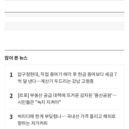
많이 본 뉴스
1
압구정현대, 직접 증여가 매각 후 현금 증여보다 세금 7
억 덜 낸다…계산기 두드리는 강남 고령층
2
[르포] 부동산 공급 대책에 뜨거운 감자된 '용산공원'…
시민들은 "녹지 지켜야"
3
박리다매 한계 부딪혔나… 국내선 가격 올리고 해외로
향하는 저가커피