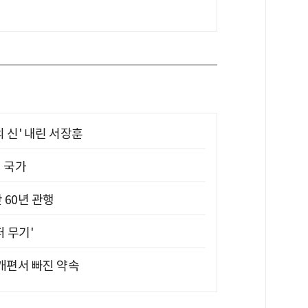
의 신' 내린 서장훈
진 국가
 60년 관행
퍼 무기'
 개편서 빠진 약속