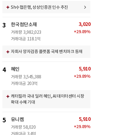
Sh수협은행, 상상인증권 인수 추진
3,020
3
한국첨단소재
+
29.89
%
거래량
3,982,023
거래대금
118.1억
자회사 양자검증 플랫폼 국제 벤치마크 등재
5,910
4
혜인
+
29.89
%
거래량
3,545,388
거래대금
203억
캐터필라 국내 딜러 혜인, AI 데이터센터 시장
확대 수혜 기대
5,910
5
유니켐
+
29.89
%
거래량
58,020
거래대금
3.4억