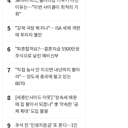
4
SK하이닉스, 솔리다임 키우기 나선
이유는…"이번 사이클이 최적의 기
회"
5
"강제 국장 복귀냐"… ISA 세제 개편
에 투자자 불만
6
"파혼할까요?…결혼자금 5500만원
주식으로 날린 예비신부
7
"직접 농사 안 지으면 내년까지 팔아
라"… 양도세 중과에 떨고 있는
6070
8
[세종인사이드 아웃] "상속세 때문
에 집 팔아서 되겠냐" 李 약속한 '공
제 확대' 도입 불발
9
추석 전 '민생지원금' 또 푼다…1인