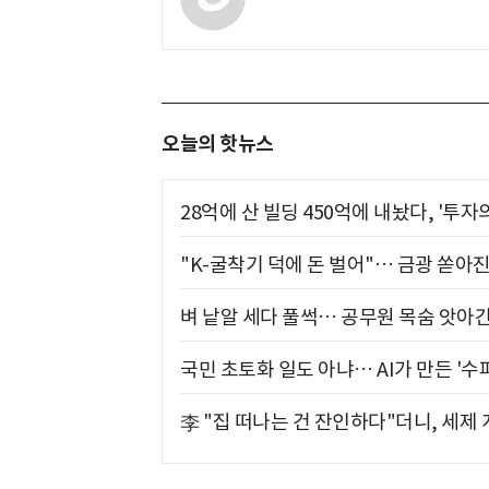
오늘의 핫뉴스
28억에 산 빌딩 450억에 내놨다, '투자
"K-굴착기 덕에 돈 벌어"… 금광 쏟아
벼 낱알 세다 풀썩… 공무원 목숨 앗아간
국민 초토화 일도 아냐… AI가 만든 '수
李 "집 떠나는 건 잔인하다"더니, 세제