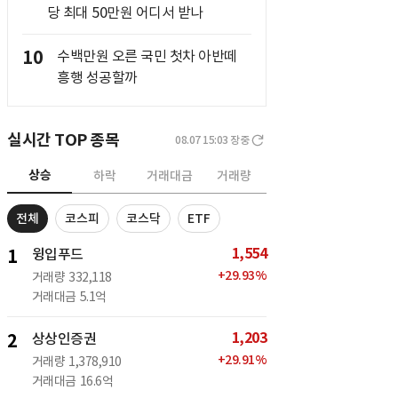
당 최대 50만원 어디서 받나
10
수백만원 오른 국민 첫차 아반떼
흥행 성공할까
실시간 TOP 종목
08.07 15:03
장중
상승
하락
거래대금
거래량
전체
코스피
코스닥
ETF
1,554
1
윙입푸드
+
29.93
%
거래량
332,118
거래대금
5.1억
1,203
2
상상인증권
+
29.91
%
거래량
1,378,910
거래대금
16.6억