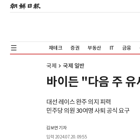
재테크
증권
부동산
IT
금융
국제
국제 일반
바이든 "다음 주 유
대선 레이스 완주 의지 피력
민주당 의원 30여명 사퇴 공식 요구
김보연 기자
입력
2024.07.20. 09:55