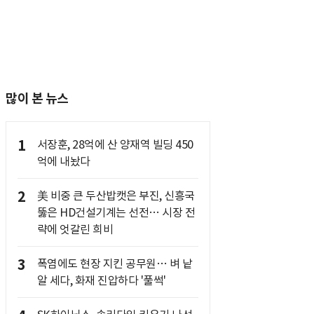
많이 본 뉴스
1
서장훈, 28억에 산 양재역 빌딩 450
억에 내놨다
2
美 비중 큰 두산밥캣은 부진, 신흥국
뚫은 HD건설기계는 선전… 시장 전
략에 엇갈린 희비
3
폭염에도 현장 지킨 공무원… 벼 낱
알 세다, 화재 진압하다 '풀썩'