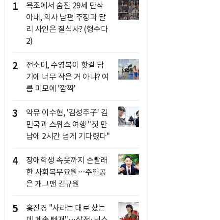
1
욕조에서 숨진 29세 만삭
아내, 의사 남편 주장과 달
리 사인은 질식사? (형수다
2)
2
전소미, 수영복이 핫걸 담
기에 너무 작은 거 아냐? 여
름 미모에 '깜짝'
3
악뮤 이수현, '김성주子' 김
민국과 스위스 여행 "첫 만
남에 2시간 넘게 기다렸다"
4
장애학생 속옷까지 손빨래
한 사회복무요원…주인공
은 개그맨 김규원
5
홍진경 "사라는 대로 샀는
데 계속 빠져"…삼전·닉스