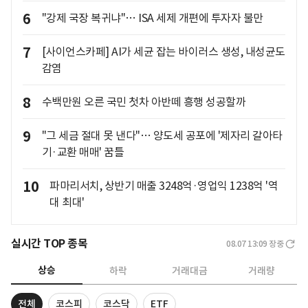
6
"강제 국장 복귀냐"… ISA 세제 개편에 투자자 불만
7
[사이언스카페] AI가 세균 잡는 바이러스 생성, 내성균도
감염
8
수백만원 오른 국민 첫차 아반떼 흥행 성공할까
9
"그 세금 절대 못 낸다"… 양도세 공포에 '제자리 갈아타
기·교환 매매' 꿈틀
10
파마리서치, 상반기 매출 3248억·영업익 1238억 '역
대 최대'
실시간 TOP 종목
08.07 13:09
장중
상승
하락
거래대금
거래량
전체
코스피
코스닥
ETF