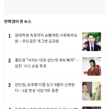
연예 많이 본 뉴스
1
장애학생 속옷까지 손빨래한 사회복무요
원…주인공은 개그맨 김규원
2
홍진경 "사라는 대로 샀는데 계속 빠져"…
삼전·닉스 손실 토로
3
반민정, 성추행 아픔 딛고 9월의 신부된
다…1살 연상 사업가와 결혼