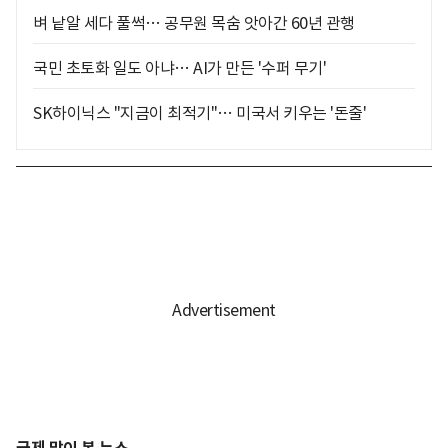
벼 낱알 세다 풀썩… 공무원 목숨 앗아간 60년 관행
국민 초토화 일도 아냐… AI가 만든 '수퍼 무기'
SK하이닉스 "지금이 최적기"… 미국서 키우는 '돈줄'