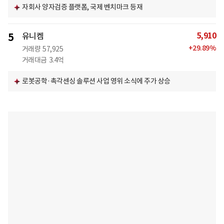
자회사 양자검증 플랫폼, 국제 벤치마크 등재
5,910
5
유니켐
+
29.89
%
거래량
57,925
거래대금
3.4억
로봇공학·촉각센싱 솔루션 사업 영위 소식에 주가 상승