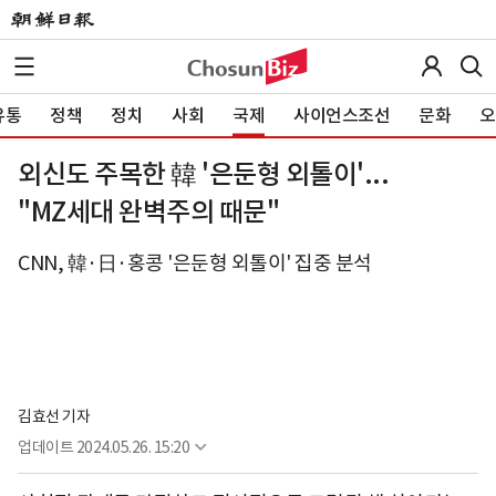
유통
정책
정치
사회
국제
사이언스조선
문화
오
외신도 주목한 韓 '은둔형 외톨이'...
"MZ세대 완벽주의 때문"
CNN, 韓·日·홍콩 '은둔형 외톨이' 집중 분석
김효선 기자
업데이트
2024.05.26. 15:20