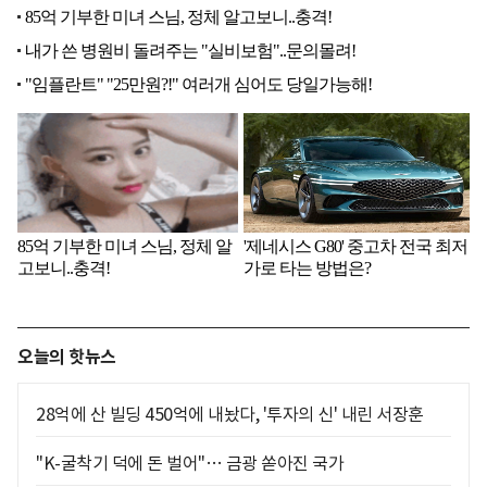
오늘의 핫뉴스
28억에 산 빌딩 450억에 내놨다, '투자의 신' 내린 서장훈
"K-굴착기 덕에 돈 벌어"… 금광 쏟아진 국가