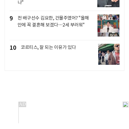
나"
9
전 배구선수 김요한, 건물주였어? "올해
안에 꼭 결혼해 보겠다…2세 부러워"
10
코르티스, 잘 되는 이유가 있다
개인정보처리방침
앱설치(Android)