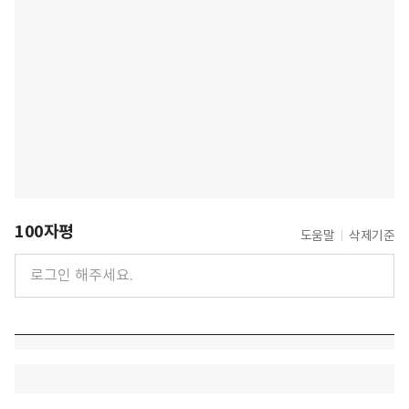
100자평
도움말
삭제기준