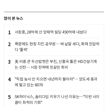
많이 본 뉴스
1
서장훈, 28억에 산 양재역 빌딩 450억에 내놨다
2
폭염에도 현장 지킨 공무원… 벼 낱알 세다, 화재 진압하
다 '풀썩'
3
美 비중 큰 두산밥캣은 부진, 신흥국 뚫은 HD건설기계
는 선전… 시장 전략에 엇갈린 희비
4
"직접 농사 안 지으면 내년까지 팔아라"… 양도세 중과
에 떨고 있는 6070
5
SK하이닉스, 솔리다임 키우기 나선 이유는…"이번 사이
클이 최적의 기회"