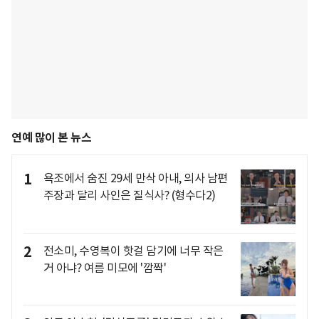
연예 많이 본 뉴스
1
욕조에서 숨진 29세 만삭 아내, 의사 남편
주장과 달리 사인은 질식사? (형수다2)
2
전소미, 수영복이 핫걸 담기에 너무 작은
거 아냐? 여름 미모에 '깜짝'