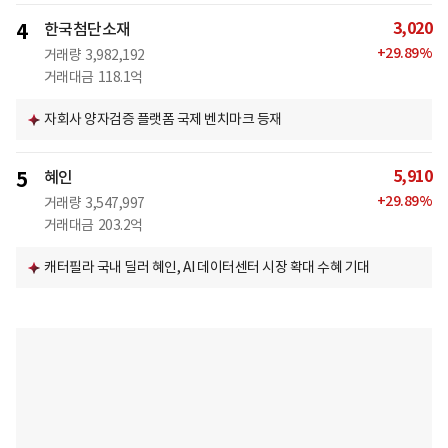
3,020
4
한국첨단소재
+
29.89
%
거래량
3,982,192
거래대금
118.1억
자회사 양자검증 플랫폼 국제 벤치마크 등재
5,910
5
혜인
+
29.89
%
거래량
3,547,997
거래대금
203.2억
캐터필라 국내 딜러 혜인, AI 데이터센터 시장 확대 수혜 기대