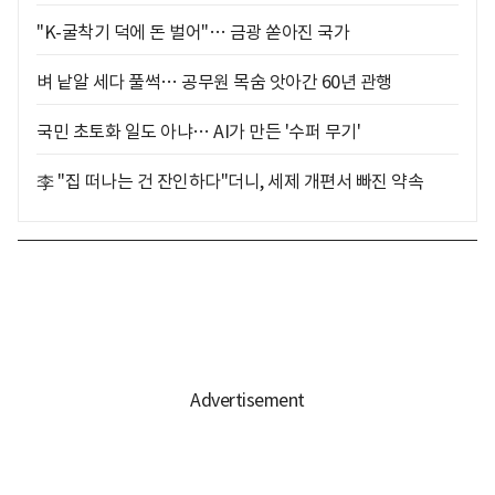
"K-굴착기 덕에 돈 벌어"… 금광 쏟아진 국가
벼 낱알 세다 풀썩… 공무원 목숨 앗아간 60년 관행
국민 초토화 일도 아냐… AI가 만든 '수퍼 무기'
李 "집 떠나는 건 잔인하다"더니, 세제 개편서 빠진 약속