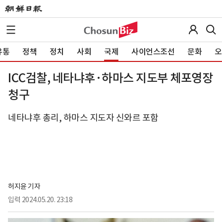
유통
정책
정치
사회
국제
사이언스조선
문화
오
ICC검찰, 네타냐후·하마스 지도부 체포영장
청구
네타냐후 총리, 하마스 지도자 신와르 포함
허지윤 기자
입력
2024.05.20. 23:18