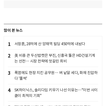
많이 본 뉴스
1
서장훈, 28억에 산 양재역 빌딩 450억에 내놨다
2
美 비중 큰 두산밥캣은 부진, 신흥국 뚫은 HD건설기계
는 선전… 시장 전략에 엇갈린 희비
3
폭염에도 현장 지킨 공무원… 벼 낱알 세다, 화재 진압하
다 '풀썩'
4
SK하이닉스, 솔리다임 키우기 나선 이유는…"이번 사이
클이 최적의 기회"