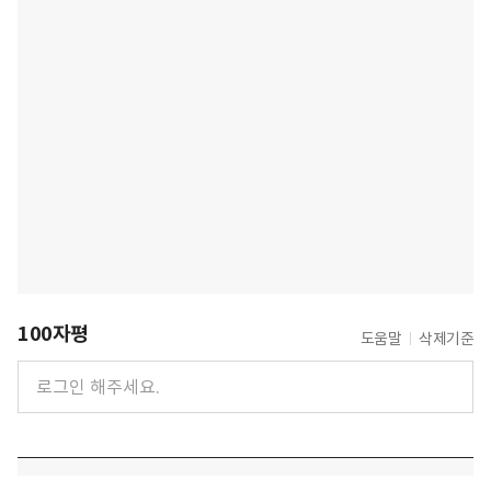
100자평
도움말
삭제기준