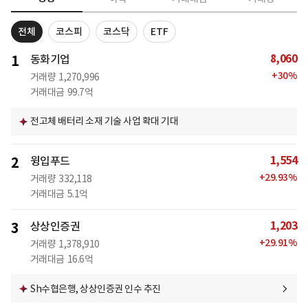
전체
코스피
코스닥
ETF
8,060
1
동화기업
+
30
%
거래량
1,270,996
거래대금
99.7억
전고체 배터리 소재 기술 사업 확대 기대
1,554
2
윙입푸드
+
29.93
%
거래량
332,118
거래대금
5.1억
1,203
3
상상인증권
+
29.91
%
거래량
1,378,910
거래대금
16.6억
Sh수협은행, 상상인증권 인수 추진