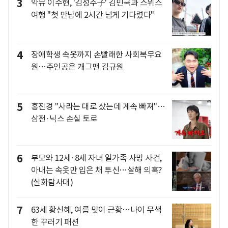
3
악뮤 이수현, '김성주子' 김민국과 스위스
여행 "첫 만남에 2시간 넘게 기다렸다"
4
장애학생 속옷까지 손빨래한 사회복무요
원…주인공은 개그맨 김규원
5
홍진경 "사라는 대로 샀는데 계속 빠져"…
삼전·닉스 손실 토로
6
부모와 12세·8세 자녀 일가족 사망 사건,
아내는 속옷만 입은 채 투신…살해 의혹?
(실화탐사대)
7
63세 황신혜, 여름 맞이 근황…나이 무색
한 꾸러기 패션