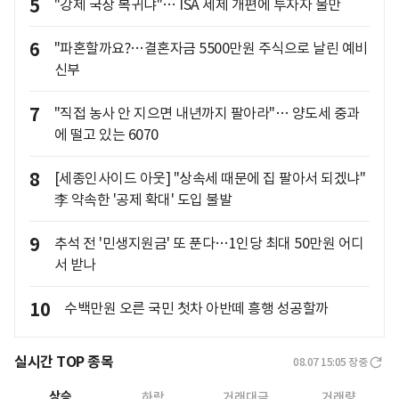
5
"강제 국장 복귀냐"… ISA 세제 개편에 투자자 불만
6
"파혼할까요?…결혼자금 5500만원 주식으로 날린 예비
신부
7
"직접 농사 안 지으면 내년까지 팔아라"… 양도세 중과
에 떨고 있는 6070
8
[세종인사이드 아웃] "상속세 때문에 집 팔아서 되겠냐"
李 약속한 '공제 확대' 도입 불발
9
추석 전 '민생지원금' 또 푼다…1인당 최대 50만원 어디
서 받나
10
수백만원 오른 국민 첫차 아반떼 흥행 성공할까
실시간 TOP 종목
08.07 15:05
장중
상승
하락
거래대금
거래량