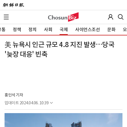
유통
정책
정치
사회
국제
사이언스조선
문화
오
美 뉴욕시 인근 규모 4.8 지진 발생…당국
'늦장 대응' 빈축
홍인석 기자
업데이트
2024.04.06. 10:39