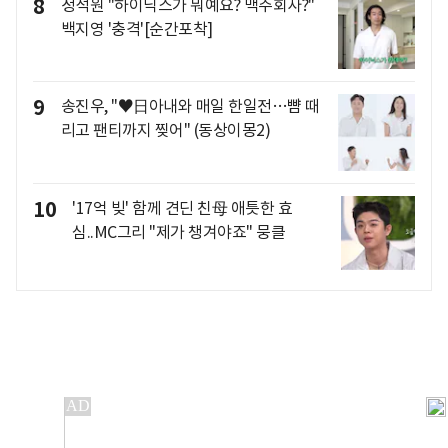
8
정석원 "하이닉스가 뭐예요? 맥주회사?"
백지영 '충격'[순간포착]
9
송진우, "♥日아내와 매일 한일전…뺨 때
리고 팬티까지 찢어" (동상이몽2)
10
'17억 빚' 함께 견딘 친母 애틋한 효
심..MC그리 "제가 챙겨야죠" 뭉클