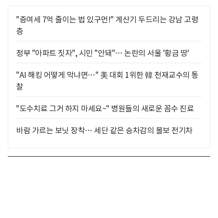
"증여세 7억 줄이는 법 있구먼!" 계산기 두드리는 강남 고령
층
정부 "아파트 짓자", 시민 "안돼"… 논란의 서울 '황금 땅'
"AI 해킹 어떻게 막냐면…" 美 대회 1위한 韓 천재교수의 통
찰
"도수치료 그거 하지 마세요~" 병원들의 새로운 꼼수 진료
바람 가르는 보닛 장착… 세단 같은 승차감의 볼보 전기차