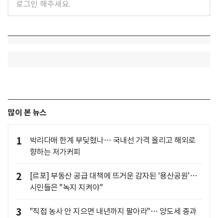
많이 본 뉴스
1
박리다매 한계 부딪혔나… 국내선 가격 올리고 해외로
향하는 저가커피
2
[르포] 부동산 공급 대책에 뜨거운 감자된 '용산공원'…
시민들은 "녹지 지켜야"
3
"직접 농사 안 지으면 내년까지 팔아라"… 양도세 중과