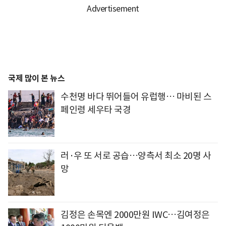
국제 많이 본 뉴스
수천명 바다 뛰어들어 유럽행… 마비된 스
페인령 세우타 국경
러·우 또 서로 공습…양측서 최소 20명 사
망
김정은 손목엔 2000만원 IWC…김여정은