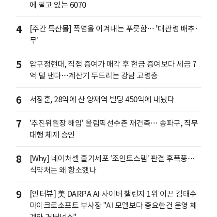
에 떨고 있는 6070
4
[주간 특산물] 폭염을 이겨내는 푸릇함… '대관령 배추·
무'
5
압구정현대, 직접 증여가 매각 후 현금 증여보다 세금 7
억 덜 낸다…계산기 두드리는 강남 고령층
6
서장훈, 28억에 산 양재역 빌딩 450억에 내놨다
7
'추진위원장 해임' 올림픽선수촌 재건축… 송파구, 직무
대행 체제 승인
8
[Why] 네이처셀 줄기세포 '조인트스템' 판결 후폭풍…
식약처는 왜 항소했나
9
[인터뷰] 美 DARPA AI 사이버 챌린지 1위 이끈 김태수
마이크로소프트 부사장 "AI 모델보다 중요한건 운영 체