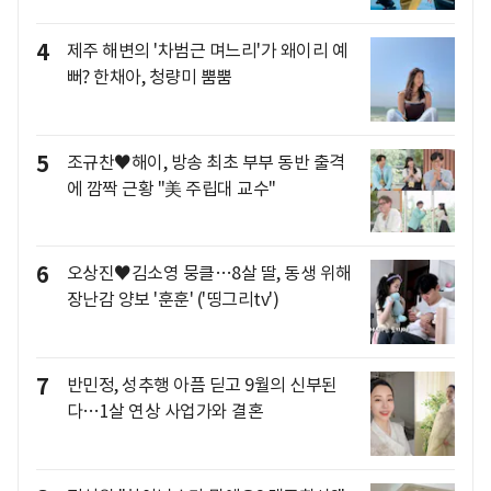
4
제주 해변의 '차범근 며느리'가 왜이리 예
뻐? 한채아, 청량미 뿜뿜
5
조규찬♥해이, 방송 최초 부부 동반 출격
에 깜짝 근황 "美 주립대 교수"
6
오상진♥김소영 뭉클…8살 딸, 동생 위해
장난감 양보 '훈훈' ('띵그리tv')
7
반민정, 성추행 아픔 딛고 9월의 신부된
다…1살 연상 사업가와 결혼