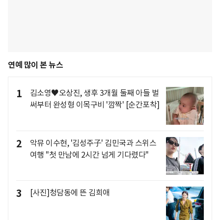
연예 많이 본 뉴스
1
김소영♥오상진, 생후 3개월 둘째 아들 벌
써부터 완성형 이목구비 '깜짝' [순간포착]
2
악뮤 이수현, '김성주子' 김민국과 스위스
여행 "첫 만남에 2시간 넘게 기다렸다"
3
[사진]청담동에 뜬 김희애