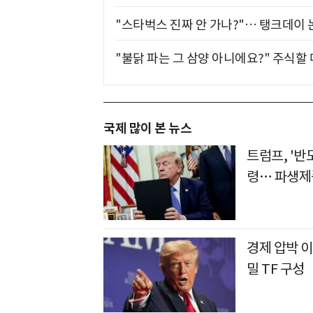
"스타벅스 진짜 안 가나?"… 탱크데이 
"불닭 파는 그 삼양 아니에요?" 주식할
국제 많이 본 뉴스
트럼프, '
령… 파생제
경제 압박 이
밀 TF 구성