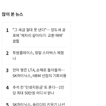
많이 본 뉴스
1
"그 세금 절대 못 낸다"… 양도세 공
포에 '제자리 갈아타기·교환 매매'
꿈틀
2
투썸플레이스, 정말 스타벅스 제쳤
나
3
먼저 맺은 LTA, 손해로 돌아올까…
SK하이닉스, HBM 선점의 기회비용
4
추석 전 '민생지원금' 또 푼다…1인
당 최대 50만원 어디서 받나
5
SK하이닉스, 솔리다임 키우기 나선