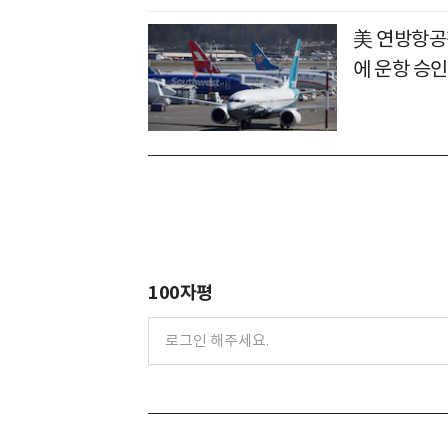
美 연방항공청,
에 운항 승인
100자평