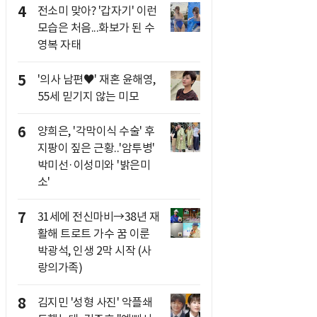
4
전소미 맞아? '갑자기' 이런
모습은 처음...화보가 된 수
영복 자태
5
'의사 남편♥' 재혼 윤해영,
55세 믿기지 않는 미모
6
양희은, '각막이식 수술' 후
지팡이 짚은 근황..'암투병'
박미선·이성미와 '밝은미
소'
7
31세에 전신마비→38년 재
활해 트로트 가수 꿈 이룬
박광석, 인생 2막 시작 (사
랑의가족)
8
김지민 '성형 사진' 악플쇄