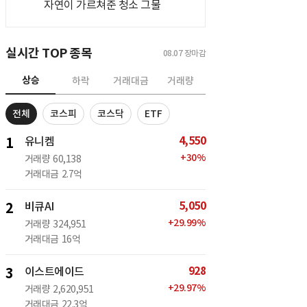
자연이 가르쳐준 청소 그물
실시간 TOP 종목
08.07
장마감
상승
하락
거래대금
거래량
전체
코스피
코스닥
ETF
4,550
1
유니켐
+
30
%
거래량
60,138
거래대금
2.7억
5,050
2
비큐AI
+
29.99
%
거래량
324,951
거래대금
16억
928
3
이스트에이드
+
29.97
%
거래량
2,620,951
거래대금
22.3억