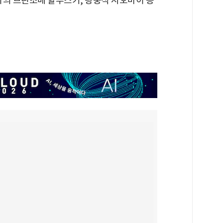
아의 브린조베 할루스키, 광둥식 시오마이 등