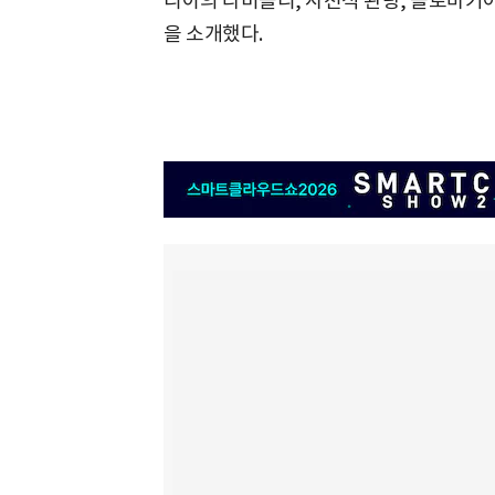
리아의 라비올리, 사천식 완탕, 슬로바키
을 소개했다.