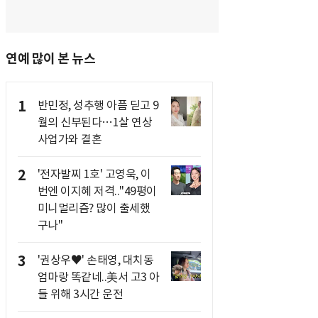
연예 많이 본 뉴스
1
반민정, 성추행 아픔 딛고 9
월의 신부된다…1살 연상
사업가와 결혼
2
'전자발찌 1호' 고영욱, 이
번엔 이지혜 저격.."49평이
미니멀리즘? 많이 출세했
구나"
3
'권상우♥' 손태영, 대치동
엄마랑 똑같네..美서 고3 아
들 위해 3시간 운전