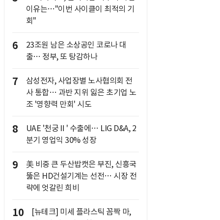
이유는…"이번 사이클이 최적의 기
회"
6
23조원 남은 소상공인 코로나 대
출… 정부, 또 탕감하나
7
삼성전자, 사업장별 노사협의회 전
사 통합… 과반 지위 잃은 초기업 노
조 '영향력 만회' 시도
8
UAE '천궁Ⅱ' 수출에… LIG D&A, 2
분기 영업익 30% 성장
9
美 비중 큰 두산밥캣은 부진, 신흥국
뚫은 HD건설기계는 선전… 시장 전
략에 엇갈린 희비
10
[뉴테크] 미세 플라스틱 꼼짝 마,