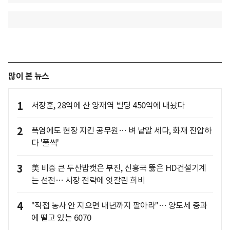
많이 본 뉴스
1
서장훈, 28억에 산 양재역 빌딩 450억에 내놨다
2
폭염에도 현장 지킨 공무원… 벼 낱알 세다, 화재 진압하
다 '풀썩'
3
美 비중 큰 두산밥캣은 부진, 신흥국 뚫은 HD건설기계
는 선전… 시장 전략에 엇갈린 희비
4
"직접 농사 안 지으면 내년까지 팔아라"… 양도세 중과
에 떨고 있는 6070