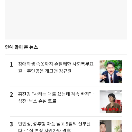
연예 많이 본 뉴스
1
장애학생 속옷까지 손빨래한 사회복무요
원…주인공은 개그맨 김규원
2
홍진경 "사라는 대로 샀는데 계속 빠져"…
삼전·닉스 손실 토로
3
반민정, 성추행 아픔 딛고 9월의 신부된
다…1살 연상 사업가와 결혼