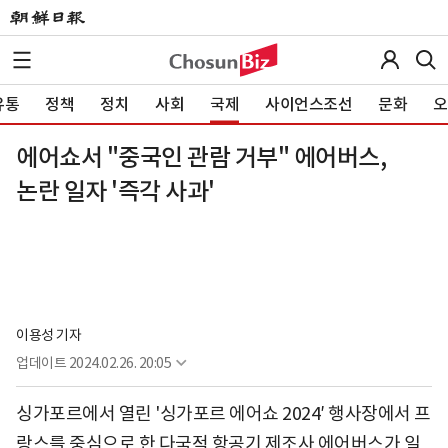
유통
정책
정치
사회
국제
사이언스조선
문화
오
에어쇼서 "중국인 관람 거부" 에어버스,
논란 일자 '즉각 사과'
이용성 기자
업데이트
2024.02.26. 20:05
싱가포르에서 열린 '싱가포르 에어쇼 2024′ 행사장에서 프
랑스를 중심으로 한 다국적 항공기 제조사 에어버스가 일