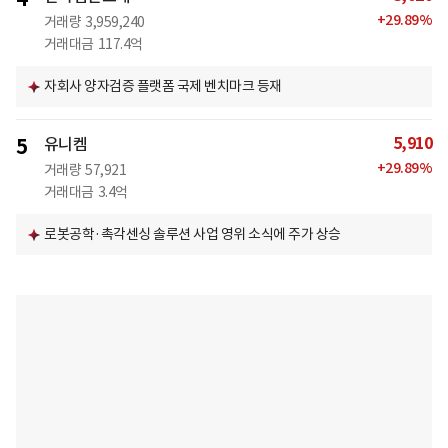
+
29.89
%
거래량
3,959,240
거래대금
117.4억
자회사 양자검증 플랫폼 국제 벤치마크 등재
5,910
5
유니켐
+
29.89
%
거래량
57,921
거래대금
3.4억
로봇공학·촉각센싱 솔루션 사업 영위 소식에 주가 상승