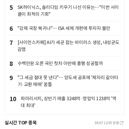
5
SK하이닉스, 솔리다임 키우기 나선 이유는…"이번 사이
클이 최적의 기회"
6
"강제 국장 복귀냐"… ISA 세제 개편에 투자자 불만
7
[사이언스카페] AI가 세균 잡는 바이러스 생성, 내성균도
감염
8
수백만원 오른 국민 첫차 아반떼 흥행 성공할까
9
"그 세금 절대 못 낸다"… 양도세 공포에 '제자리 갈아타
기·교환 매매' 꿈틀
10
파마리서치, 상반기 매출 3248억·영업익 1238억 '역
대 최대'
실시간 TOP 종목
08.07 12:55
장중