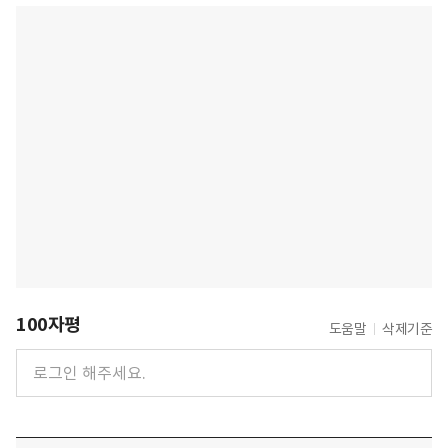
100자평
도움말
삭제기준