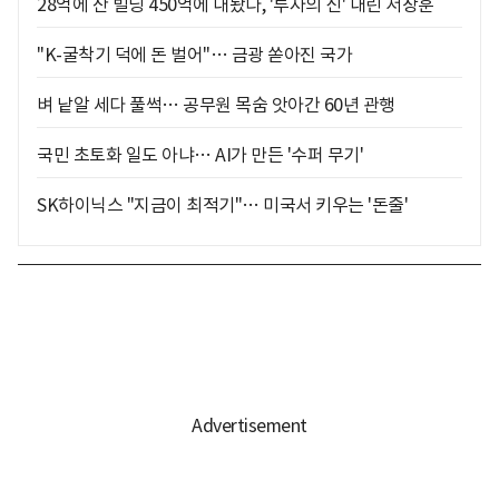
28억에 산 빌딩 450억에 내놨다, '투자의 신' 내린 서장훈
"K-굴착기 덕에 돈 벌어"… 금광 쏟아진 국가
벼 낱알 세다 풀썩… 공무원 목숨 앗아간 60년 관행
국민 초토화 일도 아냐… AI가 만든 '수퍼 무기'
SK하이닉스 "지금이 최적기"… 미국서 키우는 '돈줄'