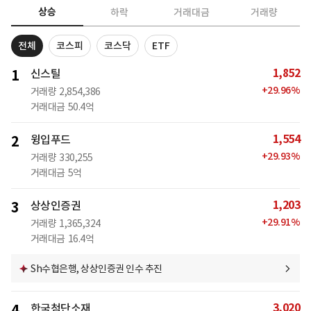
상승
하락
거래대금
거래량
전체
코스피
코스닥
ETF
1,852
1
신스틸
+
29.96
%
거래량
2,854,386
거래대금
50.4억
1,554
2
윙입푸드
+
29.93
%
거래량
330,255
거래대금
5억
1,203
3
상상인증권
+
29.91
%
거래량
1,365,324
거래대금
16.4억
Sh수협은행, 상상인증권 인수 추진
3,020
4
한국첨단소재