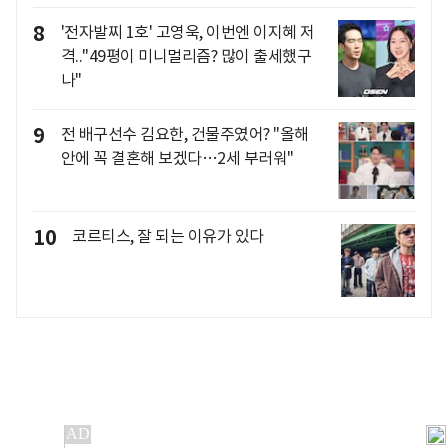
8
'전자발찌 1호' 고영욱, 이번엔 이지혜 저
격.."49평이 미니멀리즘? 많이 출세했구
나"
9
전 배구선수 김요한, 건물주였어? "올해
안에 꼭 결혼해 보겠다…2세 부러워"
10
코르티스, 잘 되는 이유가 있다