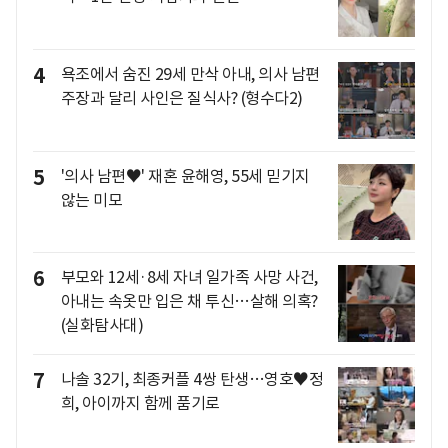
4
욕조에서 숨진 29세 만삭 아내, 의사 남편
주장과 달리 사인은 질식사? (형수다2)
5
'의사 남편♥' 재혼 윤해영, 55세 믿기지
않는 미모
6
부모와 12세·8세 자녀 일가족 사망 사건,
아내는 속옷만 입은 채 투신…살해 의혹?
(실화탐사대)
7
나솔 32기, 최종커플 4쌍 탄생…영호♥정
희, 아이까지 함께 품기로