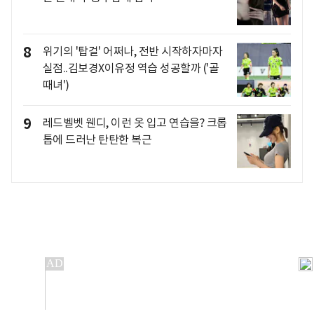
8
위기의 '탑걸' 어쩌나, 전반 시작하자마자
실점..김보경X이유정 역습 성공할까 ('골
때녀')
9
레드벨벳 웬디, 이런 옷 입고 연습을? 크롭
톱에 드러난 탄탄한 복근
개인정보처리방침
앱설치(Android)