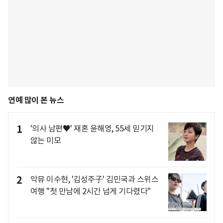
연예 많이 본 뉴스
1
'의사 남편♥' 재혼 윤해영, 55세 믿기지
않는 미모
2
악뮤 이수현, '김성주子' 김민국과 스위스
여행 "첫 만남에 2시간 넘게 기다렸다"