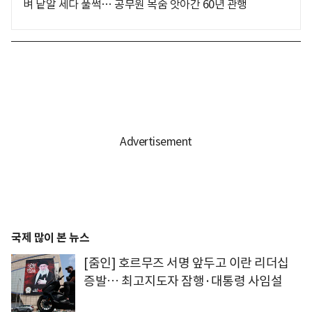
벼 낱알 세다 풀썩… 공무원 목숨 앗아간 60년 관행
국제 많이 본 뉴스
[줌인] 호르무즈 서명 앞두고 이란 리더십
증발… 최고지도자 잠행·대통령 사임설