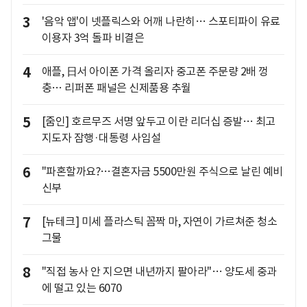
3
'음악 앱'이 넷플릭스와 어깨 나란히… 스포티파이 유료
이용자 3억 돌파 비결은
4
애플, 日서 아이폰 가격 올리자 중고폰 주문량 2배 껑
충… 리퍼폰 패널은 신제품용 추월
5
[줌인] 호르무즈 서명 앞두고 이란 리더십 증발… 최고
지도자 잠행·대통령 사임설
6
"파혼할까요?…결혼자금 5500만원 주식으로 날린 예비
신부
7
[뉴테크] 미세 플라스틱 꼼짝 마, 자연이 가르쳐준 청소
그물
8
"직접 농사 안 지으면 내년까지 팔아라"… 양도세 중과
에 떨고 있는 6070