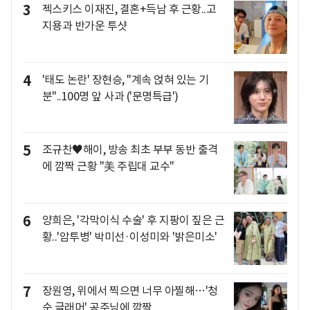
3
젝스키스 이재진, 결혼+득남 후 근황..고
지용과 반가운 투샷
4
'태도 논란' 장현승, "계속 얹혀 있는 기
분"..100명 앞 사과 ('문명특급')
5
조규찬♥해이, 방송 최초 부부 동반 출격
에 깜짝 근황 "美 주립대 교수"
6
양희은, '각막이식 수술' 후 지팡이 짚은 근
황..'암투병' 박미선·이성미와 '밝은미소'
7
장원영, 위에서 찍으면 너무 아찔해…'청
순 글래머' 공주님에 깜짝