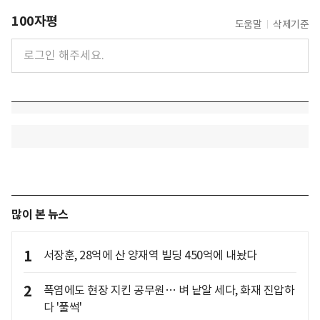
100자평
도움말
삭제기준
많이 본 뉴스
1
서장훈, 28억에 산 양재역 빌딩 450억에 내놨다
2
폭염에도 현장 지킨 공무원… 벼 낱알 세다, 화재 진압하
다 '풀썩'