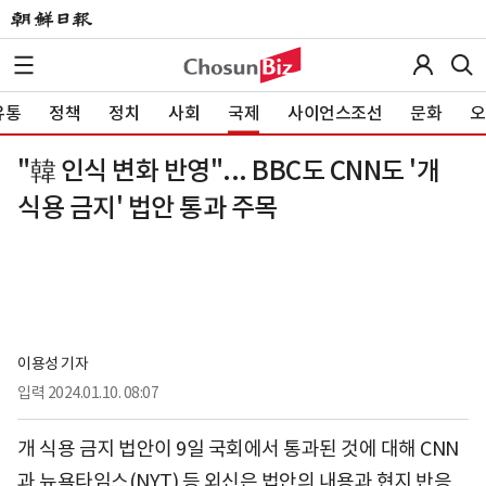
유통
정책
정치
사회
국제
사이언스조선
문화
오
"韓 인식 변화 반영"... BBC도 CNN도 '개
식용 금지' 법안 통과 주목
이용성 기자
입력
2024.01.10. 08:07
개 식용 금지 법안이 9일 국회에서 통과된 것에 대해 CNN
과 뉴욕타임스(NYT) 등 외신은 법안의 내용과 현지 반응